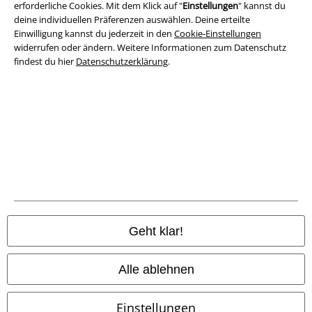
erforderliche Cookies. Mit dem Klick auf "
Einstellungen
" kannst du
deine individuellen Präferenzen auswählen. Deine erteilte
Datenschutz
Einwilligung kannst du jederzeit in den
Cookie-Einstellungen
widerrufen oder ändern. Weitere Informationen zum Datenschutz
Entsorgung und Umweltschutz
findest du hier
Datenschutzerklärung
.
Konformitätserklärung
Information zur Barrierefreiheit
Cookie-Einstellungen
Vertrag widerrufen
Alle Preise inkl. gesetzlicher Mehrwertsteuer, zzgl.
Versandkosten
Geht klar!
© 1986-2026 E.M.P. Merchandising HGmbH
Alle ablehnen
Einstellungen
EMP Online Shops