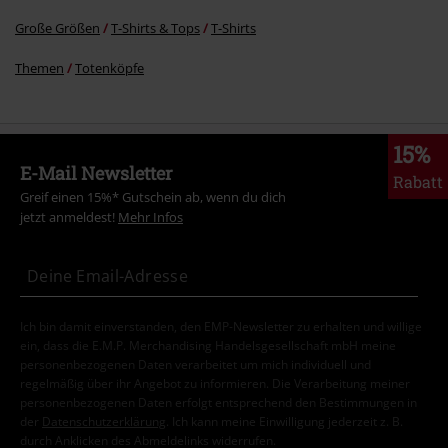
Große Größen
T-Shirts & Tops
T-Shirts
Themen
Totenköpfe
15%
E-Mail Newsletter
Rabatt
Greif einen 15%* Gutschein ab, wenn du dich
jetzt anmeldest!
Mehr Infos
Ich bin damit einverstanden, den EMP-Newsletter zu erhalten und willige
ein, dass die E.M.P. Merchandising Handelsgesellschaft mbH meine
personenbezogenen Daten verarbeitet um mich individuell und
regelmäßig über ihr Angebot zu informieren. Die Verarbeitung meiner
personenbezogenen Daten erfolgt entsprechend den Bestimmungen in
der
Datenschutzerklärung
. Ich kann meine Einwilligung jederzeit z. B.
durch Anklicken des Abmeldelinks widerrufen.