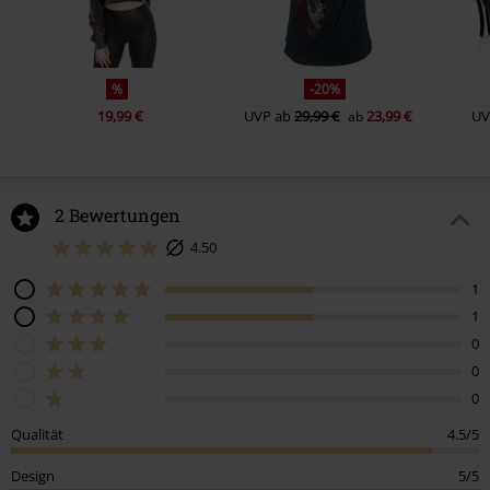
%
-20%
19,99 €
UVP
ab
29,99 €
23,99 €
UV
ab
2 Bewertungen
4.50
1
1
0
0
0
Qualität
4.5/5
Design
5/5