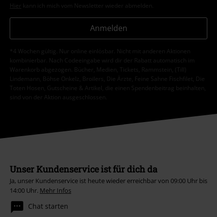
Hier
kann ich mich vom Newsletter wieder abmelden.
Anmelden
*4 Wochen gültig. Nur online einlösbar. Nicht mit anderen Aktionen
kombinierbar. Nach Codeeingabe wird dir der Rabatt automatisch im
Warenkorb abgezogen. Bücher, Medien, Tickets, Rammstein, (Till)
Lindemann, Böhse Onkelz, Broilers, Die Ärzte, Feine Sahne Fischfilet, Die
Toten Hosen, Gutscheine & Artikel, die einen Spendenbeitrag beinhalten,
sind von der Aktion ausgeschlossen.
Unser Kundenservice ist für dich da
Ja, unser Kundenservice ist heute wieder erreichbar von 09:00 Uhr bis
14:00 Uhr.
Mehr Infos
Chat starten