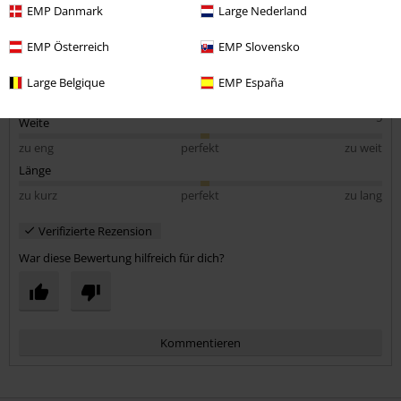
EMP Danmark
Large Nederland
Qualität
EMP Österreich
EMP Slovensko
4
Design
Large Belgique
EMP España
5
Passform
5
Weite
zu eng
perfekt
zu weit
Länge
zu kurz
perfekt
zu lang
Verifizierte Rezension
War diese Bewertung hilfreich für dich?
Kommentieren