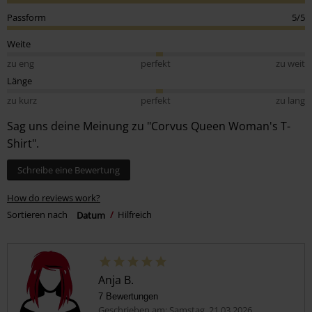
Passform
5/5
Weite
zu eng
perfekt
zu weit
Länge
zu kurz
perfekt
zu lang
Sag uns deine Meinung zu "Corvus Queen Woman's T-
Shirt".
Schreibe eine Bewertung
How do reviews work?
Sortieren nach
Datum
Hilfreich
Anja B.
7 Bewertungen
Geschrieben am: Samstag, 21.03.2026