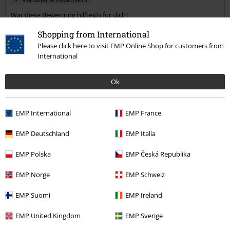
War diese Bewertung hilfreich für dich?
Shopping from International
Please click here to visit EMP Online Shop for customers from
International
Kommentieren
Ok
Nicole W.
EMP International
EMP France
7 Bewertungen
Geschrieben am: Dienstag, 17.02.2026
EMP Deutschland
EMP Italia
Körpergröße in Meter: 1.60
EMP Polska
EMP Česká Republika
Gekaufte Größe: M
Kommentar jetzt abschicken!
Tolles Shirt
EMP Norge
EMP Schweiz
Schönes Design,ist bequem zu tragen, gefällt mir gut.
EMP Suomi
EMP Ireland
EMP United Kingdom
EMP Sverige