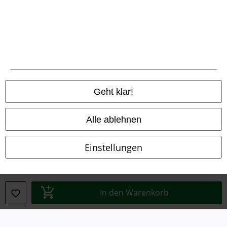
Rechtliches
AGB
Geht klar!
Impressum
Alle ablehnen
Datenschutz
Einstellungen
Entsorgung und Umweltschutz
Konformitätserklärung
In den Warenkorb
Information zur Barrierefreiheit
Cookie-Einstellungen