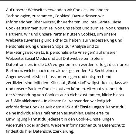
Auf unserer Webseite verwenden wir Cookies und andere
Technologien, zusammen „Cookies“. Dazu erfassen wir
Informationen über Nutzer, ihr Verhalten und ihre Geräte. Diese
Cookies stammen zum Teil von uns selbst und zum Teil von unseren
Partnern. Wir und unsere Partner nutzen Cookies, um unsere
EMP App
Webseite zuverlässig und sicher zu halten, zur Verbesserung und
Lade dir jetzt kostenlos unsere neue EMP App runter und genieße
Personalisierung unseres Shops, zur Analyse und zu
die vielen neuen Funktionen und Vorteile!
Marketingzwecken (z. B. personalisierte Anzeigen) auf unserer
Webseite, Social Media und auf Drittwebseiten. Sofern
Datentransfers in die USA vorgenommen werden, erfolgt dies nur zu
Partnern, welche nach dem aktuell geltenden EU-Recht einem
Angemessenheitsbeschluss unterliegen und entsprechend
zertifiziert sind. Mit dem Klick auf „
Geht klar!
“ willigst du ein, dass wir
A Warner Music Group Company
und unsere Partner Cookies nutzen können. Alternativ kannst du
der Verwendung von Cookies auch nicht zustimmen, klicke hierzu
auf „
Alle ablehnen
“ – in diesem Fall verwenden wir lediglich
erforderliche Cookies. Mit dem Klick auf "
Einstellungen
" kannst du
deine individuellen Präferenzen auswählen. Deine erteilte
Einwilligung kannst du jederzeit in den
Cookie-Einstellungen
widerrufen oder ändern. Weitere Informationen zum Datenschutz
findest du hier
Datenschutzerklärung
.