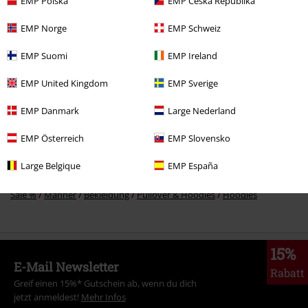
EMP Polska
EMP Česká Republika
49,99 €
EMP Norge
EMP Schweiz
EMP Suomi
EMP Ireland
Mehr Kategorien. Mehr Möglichkeiten.
EMP United Kingdom
EMP Sverige
Filme & Serien
Bekleidung
Pullover & Hoodies
Hoodies
EMP Danmark
Large Nederland
Neu
Bekleidung
Hoodies & Sweater
Hoodies
EMP Österreich
EMP Slovensko
Sale %
Filme & Serien
Large Belgique
EMP España
Sale %
Bekleidung
Hoodies & Sweater
Hooded Sweaters
Sale %
Männer
Bekleidung
Pullover & Hoodies
Hoodies
15%
E-Mail Newsletter
Rabatt
Greif einen 15%* Gutschein ab, wenn du dich
jetzt anmeldest!
Mehr Infos