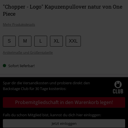
"Chopper - Logo" Kapuzenpullover natur von One
Piece
Mehr Produktdetails
Wähle
S
M
L
XL
XXL
deine
Artikelmaße und Größentabelle
Größe
Sofort lieferbar!
Spar dir die Versandkosten und probiere direkt den
Backstage Club für 30 Tage kostenlos:
Probemitgliedschaft in den Warenkorb legen!
Falls du schon Mitglied bist, kannst du dich hier einloggen:
Jetzt einloggen