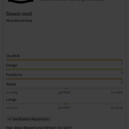
Soooo cool
Wunderschöne
Kommentar jetzt abschicken!
Qualität
5
Design
5
Passform
5
Weite
zu eng
perfekt
zu weit
Länge
zu kurz
perfekt
zu lang
Verifizierte Rezension
War diese Bewertung hilfreich für dich?