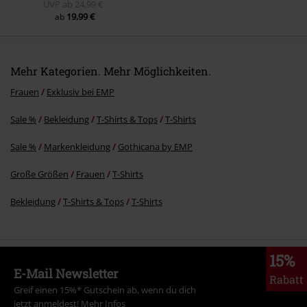
UVP
ab
24,99 €
19,99 €
ab
Mehr Kategorien. Mehr Möglichkeiten.
Frauen
Exklusiv bei EMP
Sale %
Bekleidung
T-Shirts & Tops
T-Shirts
Sale %
Markenkleidung
Gothicana by EMP
Große Größen
Frauen
T-Shirts
Bekleidung
T-Shirts & Tops
T-Shirts
15%
E-Mail Newsletter
Rabatt
Greif einen 15%* Gutschein ab, wenn du dich
jetzt anmeldest!
Mehr Infos