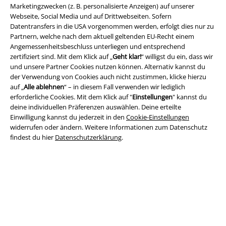
Marketingzwecken (z. B. personalisierte Anzeigen) auf unserer
Webseite, Social Media und auf Drittwebseiten. Sofern
Datentransfers in die USA vorgenommen werden, erfolgt dies nur zu
Partnern, welche nach dem aktuell geltenden EU-Recht einem
Angemessenheitsbeschluss unterliegen und entsprechend
zertifiziert sind. Mit dem Klick auf „
Geht klar!
“ willigst du ein, dass wir
und unsere Partner Cookies nutzen können. Alternativ kannst du
Rechtliches
der Verwendung von Cookies auch nicht zustimmen, klicke hierzu
auf „
Alle ablehnen
“ – in diesem Fall verwenden wir lediglich
AGB
erforderliche Cookies. Mit dem Klick auf "
Einstellungen
" kannst du
deine individuellen Präferenzen auswählen. Deine erteilte
Impressum
Einwilligung kannst du jederzeit in den
Cookie-Einstellungen
widerrufen oder ändern. Weitere Informationen zum Datenschutz
Datenschutz
findest du hier
Datenschutzerklärung
.
Entsorgung und Umweltschutz
Konformitätserklärung
Information zur Barrierefreiheit
Cookie-Einstellungen