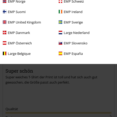
EMP Norge
EMP Schweiz
EMP Suomi
EMP Ireland
Kommentieren
EMP United Kingdom
EMP Sverige
EMP Danmark
Large Nederland
Sabine S.
EMP Österreich
EMP Slovensko
12 Bewertungen
Geschrieben am: Mittwoch, 21.06.2023
Large Belgique
EMP España
Körpergröße in Meter: 1.60
Gekaufte Größe: XXL
Kommentar jetzt abschicken!
Super schön
Super weiches T-Shirt der Print ist toll und hat sich auch gut
gewaschen, die Größe passt auch perfekt.
Qualität
5