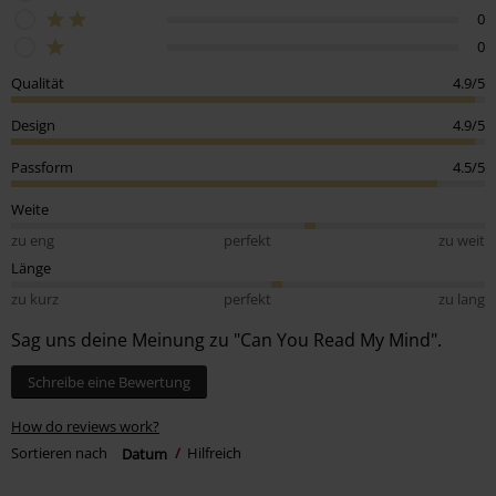
0
0
Qualität
4.9/5
Design
4.9/5
Passform
4.5/5
Weite
zu eng
perfekt
zu weit
Länge
zu kurz
perfekt
zu lang
Sag uns deine Meinung zu "Can You Read My Mind".
Schreibe eine Bewertung
How do reviews work?
Sortieren nach
Datum
Hilfreich