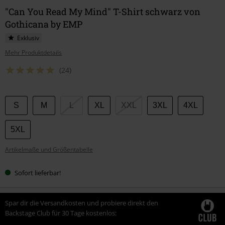
"Can You Read My Mind" T-Shirt schwarz von
Gothicana by EMP
Exklusiv
Mehr Produktdetails
(24)
Wähle
S
M
L
XL
XXL
3XL
4XL
deine
Größe
5XL
Artikelmaße und Größentabelle
Sofort lieferbar!
Spar dir die Versandkosten und probiere direkt den
Backstage Club für 30 Tage kostenlos: