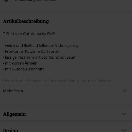
Artikel, die einen Spendenbeitrag beinhalten.
Artikelbeschreibung
T-Shirt von Gothicana by EMP
- weich und fließend fallender Viskosejersey
- Frontprint: Katze im Cartoonstil
- lässige Passform mit Stoffbund am Saum
- mit kurzen Ärmeln
- mit U-Boot-Ausschnitt
Oberteile mit Motiven im Cartoonstil sind genau nach deinem
Geschmack? Dann wirst du das T-Shirt mit dem klangvollen Namen „Can
Mehr lesen
you read my Mind“ lieben. Auf der Front des schwarzen Oberteils ist
eine Katze im favorisierten Cartoonstil inszeniert. Eine lässige Passform,
kurze Ärmel und der großzügige U-Boot-Ausschnitt runden es ab.
Allgemein
Artikelnummer:
440217
Design