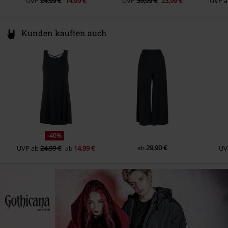
UVP
24,99 €
14,99 €
UVP
39,99 €
23,99 €
UVP
Kunden kauften auch
-40%
29,90 €
UVP
ab
24,99 €
14,99 €
ab
UV
ab