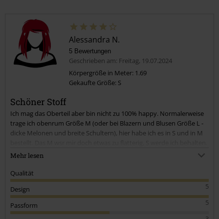
Alessandra N.
5 Bewertungen
Geschrieben am: Freitag, 19.07.2024
Körpergröße in Meter: 1.69
Gekaufte Größe: S
Schöner Stoff
Ich mag das Oberteil aber bin nicht zu 100% happy. Normalerweise
trage ich obenrum Größe M (oder bei Blazern und Blusen Größe L -
dicke Melonen und breite Schultern), hier habe ich es in S und in M
bestellt. Das M wsr mir doch etwas zu flatterig, S werde ich behalten.
Der Stoff ist richtig schön leicht und fühlt sich richtig toll auf der
Mehr lesen
Haut an. Das Motiv ist auch sehr schön. Mag Oberteile eigentlich
lieber etwas taillierter aber hier gehe ich den Kompromiss ein, weil
Qualität
ich es wirklich schön finde.
5
Design
5
Passform
3