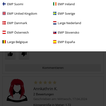
5
Passform
EMP Suomi
EMP Ireland
5
Weite
EMP United Kingdom
EMP Sverige
zu eng
perfekt
zu weit
Länge
EMP Danmark
Large Nederland
zu kurz
perfekt
zu lang
EMP Österreich
EMP Slovensko
Verifizierte Rezension
Large Belgique
EMP España
War diese Bewertung hilfreich für dich?
Kommentieren
Annkathrin K.
2 Bewertungen
Geschrieben am: Mittwoch, 17.04.2024
Körpergröße in Meter: 1.72