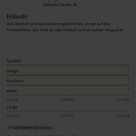
Gekaufte Größe: M
Kommentar jetzt abschicken!
Hübsch!
Das Oberteil ist etwas lockerer geschnitten, so wie auf den
Produktfotos. Der Print ist sehr hübsch und ein echter Hingucker.
Qualität
5
Design
5
Passform
5
Weite
zu eng
perfekt
zu weit
Länge
zu kurz
perfekt
zu lang
Verifizierte Rezension