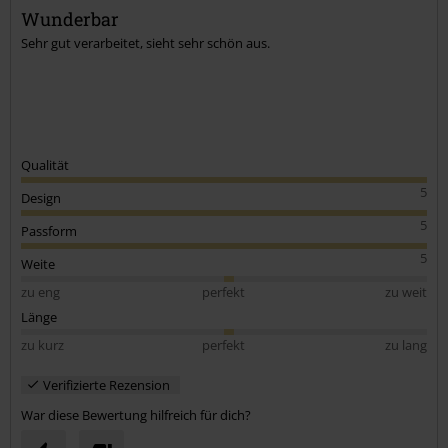
Kommentar jetzt abschicken!
Wunderbar
Sehr gut verarbeitet, sieht sehr schön aus.
Qualität
5
Design
5
Passform
5
Weite
zu eng
perfekt
zu weit
Länge
zu kurz
perfekt
zu lang
Verifizierte Rezension
War diese Bewertung hilfreich für dich?