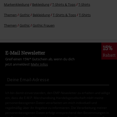
Markenkleidung
Bekleidung
T-Shirts & Tops
T-Shirts
Themen
Gothic
Bekleidung
T-Shirts & Tops
T-Shirts
Themen
Gothic
Gothic Frauen
15%
E-Mail Newsletter
Rabatt
Greif einen 15%* Gutschein ab, wenn du dich
jetzt anmeldest!
Mehr Infos
Ich bin damit einverstanden, den EMP-Newsletter zu erhalten und willige
ein, dass die E.M.P. Merchandising Handelsgesellschaft mbH meine
personenbezogenen Daten verarbeitet um mich individuell und
regelmäßig über ihr Angebot zu informieren. Die Verarbeitung meiner
personenbezogenen Daten erfolgt entsprechend den Bestimmungen in