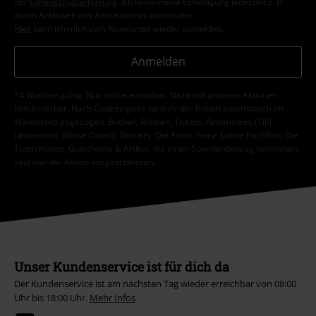
der
Datenschutzerklärung
. Ich kann meine Einwilligung jederzeit z. B.
durch Anklicken des Abmeldelinks widerrufen.
Hier
kann ich mich vom Newsletter wieder abmelden.
Anmelden
*4 Wochen gültig. Nur online einlösbar. Nicht mit anderen Aktionen
kombinierbar. Nach Codeeingabe wird dir der Rabatt automatisch im
Warenkorb abgezogen. Bücher, Medien, Tickets, Rammstein, (Till)
Lindemann, Böhse Onkelz, Broilers, Die Ärzte, Feine Sahne Fischfilet, Die
Toten Hosen, Gutscheine & Artikel, die einen Spendenbeitrag beinhalten,
sind von der Aktion ausgeschlossen.
Unser Kundenservice ist für dich da
Der Kundenservice ist am nächsten Tag wieder erreichbar von 08:00
Uhr bis 18:00 Uhr.
Mehr Infos