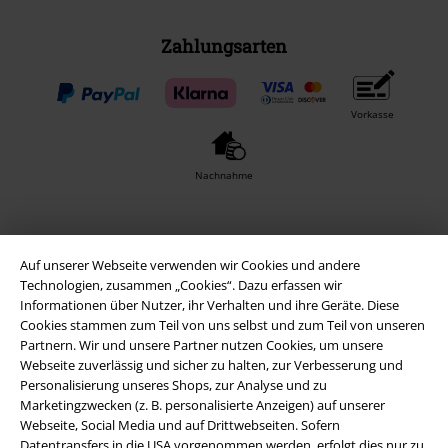
Zahlungsarten
Vorkasse
Nachnahme
Versender
Auf unserer Webseite verwenden wir Cookies und andere
Technologien, zusammen „Cookies“. Dazu erfassen wir
Informationen über Nutzer, ihr Verhalten und ihre Geräte. Diese
Cookies stammen zum Teil von uns selbst und zum Teil von unseren
Partnern. Wir und unsere Partner nutzen Cookies, um unsere
Webseite zuverlässig und sicher zu halten, zur Verbesserung und
EMP App
Personalisierung unseres Shops, zur Analyse und zu
Lade dir jetzt kostenlos unsere neue EMP App runter und genieße
Marketingzwecken (z. B. personalisierte Anzeigen) auf unserer
die vielen neuen Funktionen und Vorteile!
Webseite, Social Media und auf Drittwebseiten. Sofern
Datentransfers in die USA vorgenommen werden, erfolgt dies nur zu