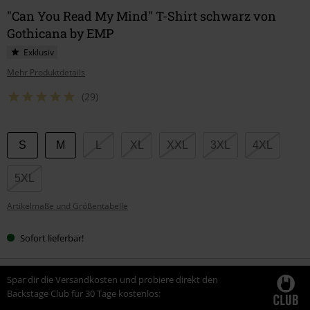
"Can You Read My Mind" T-Shirt schwarz von
Gothicana by EMP
Exklusiv
Mehr Produktdetails
(29)
Wähle
S
M
L
XL
XXL
3XL
4XL
deine
Größe
5XL
Artikelmaße und Größentabelle
Sofort lieferbar!
Spar dir die Versandkosten und probiere direkt den
Backstage Club für 30 Tage kostenlos: