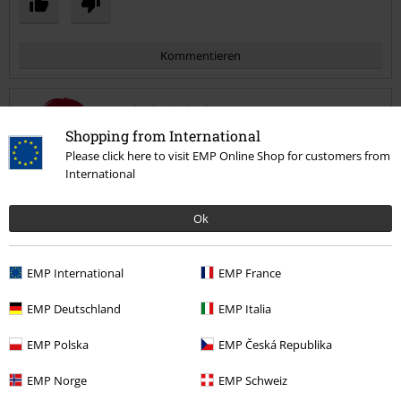
Kommentieren
Michele M.
Shopping from International
Please click here to visit EMP Online Shop for customers from
1 Bewertung
International
Geschrieben am: Sonntag, 12.05.2024
"Dieses Shirt ist der Hammer"
Ok
Angenehm leichter & weicher Stoff, sehr bequem zu tragen. Passt
Kommentar jetzt abschicken!
sich super an!
EMP International
EMP France
EMP Deutschland
EMP Italia
EMP Polska
EMP Česká Republika
Qualität
5
Design
EMP Norge
EMP Schweiz