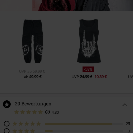
-58%
UVP
ab
59,99 €
49,99 €
UVP
24,99 €
10,39 €
UV
ab
29 Bewertungen
4.80
25
3