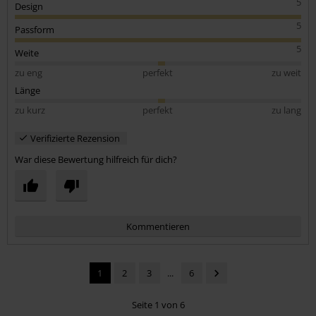
5
Design
5
Passform
5
Weite
zu eng
perfekt
zu weit
Länge
zu kurz
perfekt
zu lang
Verifizierte Rezension
War diese Bewertung hilfreich für dich?
Kommentieren
1
2
3
...
6
Seite 1 von 6