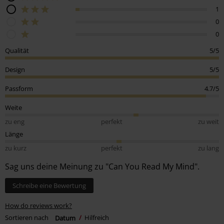
1
0
0
Qualität
5/5
Design
5/5
Passform
4.7/5
Weite
zu eng
perfekt
zu weit
Länge
zu kurz
perfekt
zu lang
Sag uns deine Meinung zu "Can You Read My Mind".
Schreibe eine Bewertung
How do reviews work?
Sortieren nach
Datum
Hilfreich