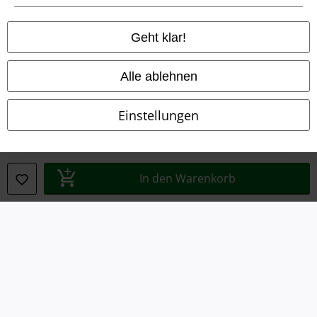
Impressum
Geht klar!
Datenschutz
Alle ablehnen
Entsorgung und Umweltschutz
Konformitätserklärung
Einstellungen
Information zur Barrierefreiheit
Cookie-Einstellungen
In den Warenkorb
Vertrag widerrufen
Alle Preise inkl. gesetzlicher Mehrwertsteuer, zzgl.
Versandkosten
© 1986-2026 E.M.P. Merchandising HGmbH