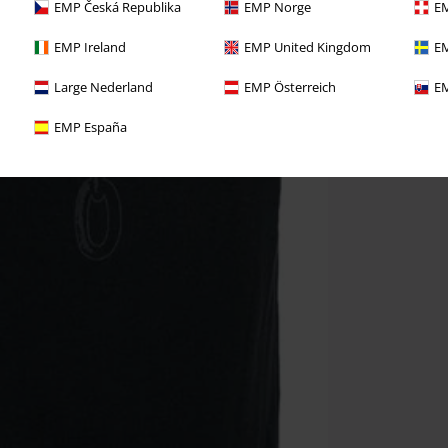
EMP Česká Republika
EMP Norge
EM
EMP Ireland
EMP United Kingdom
EM
Large Nederland
EMP Österreich
EM
EMP España