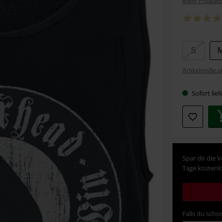
Mehr Produktd
Wähle
S
deine
Artikelmaße u
Größe
Sofort lief
Spar dir die 
Tage kostenlo
Falls du schon