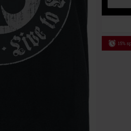
15% sp
Code
AF
Nur Gültig am 
Nur Online. Mi
Nach Codeeing
Nicht mit and
Bücher, Medien
Die Toten Hose