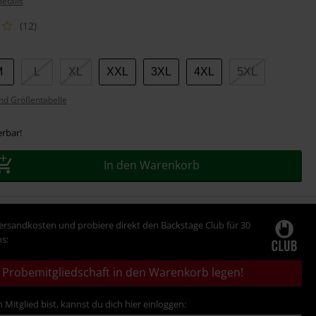
etails
(12)
M
L
XL
XXL
3XL
4XL
5XL
nd Größentabelle
erbar!
In den Warenkorb
Versandkosten und probiere direkt den Backstage Club für 30
s:
Probemitgliedschaft in den Warenkorb legen!
 Mitglied bist, kannst du dich hier einloggen: