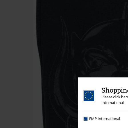
Shopping
Please click he
International
EMP International