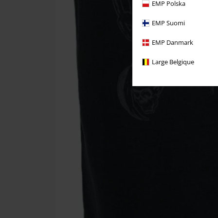
EMP Polska
EMP Suomi
EMP Danmark
Large Belgique