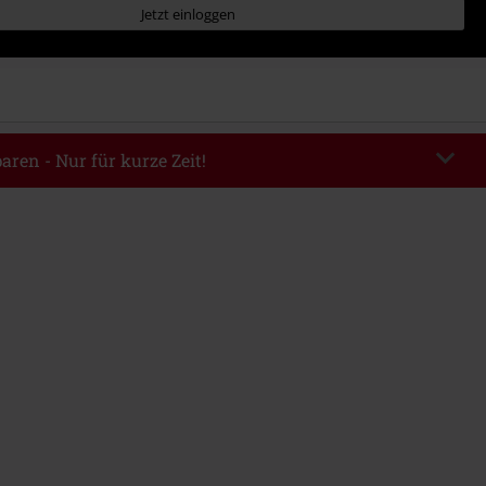
Jetzt einloggen
aren - Nur für kurze Zeit!
TERWORK
Code kopieren
06.08.2026 von 16:00 bis 23:59 Uhr.
ndestbestellwert 49.99€.
abe wird dir der Rabatt automatisch am Ende der Bestellung abgezogen.
eren Aktionscodes kombinierbar. Von der Reduzierung ausgeschlossen sind
, Tickets, Rammstein, (Till) Lindemann, Böhse Onkelz, Broilers, Die Ärzte,
n, Metality, Gutscheine & Artikel, die einen Spendenbeitrag beinhalten.