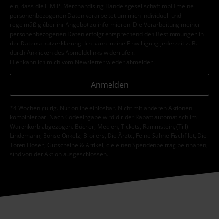
ein, dass die E.M.P. Merchandising Handelsgesellschaft mbH meine
personenbezogenen Daten verarbeitet um mich individuell und
regelmäßig über ihr Angebot zu informieren. Die Verarbeitung meiner
personenbezogenen Daten erfolgt entsprechend den Bestimmungen in
der
Datenschutzerklärung
. Ich kann meine Einwilligung jederzeit z. B.
durch Anklicken des Abmeldelinks widerrufen.
Hier
kann ich mich vom Newsletter wieder abmelden.
Anmelden
*4 Wochen gültig. Nur online einlösbar. Nicht mit anderen Aktionen
kombinierbar. Nach Codeeingabe wird dir der Rabatt automatisch im
Warenkorb abgezogen. Bücher, Medien, Tickets, Rammstein, (Till)
Lindemann, Böhse Onkelz, Broilers, Die Ärzte, Feine Sahne Fischfilet, Die
Toten Hosen, Gutscheine & Artikel, die einen Spendenbeitrag beinhalten,
sind von der Aktion ausgeschlossen.