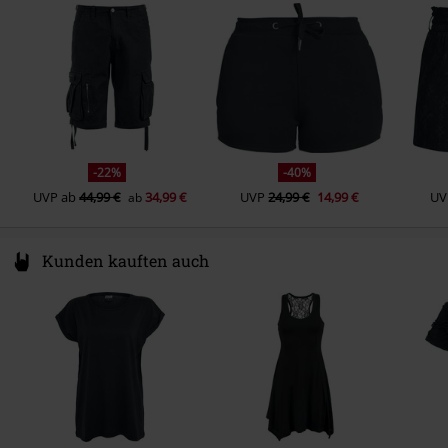
Länge (des Kleidungsstücks)
Kurz
Germany
www.emp.de
Shortlänge
Kurz
-22%
-40%
UVP
ab
44,99 €
34,99 €
UVP
24,99 €
14,99 €
UV
ab
Kunden kauften auch