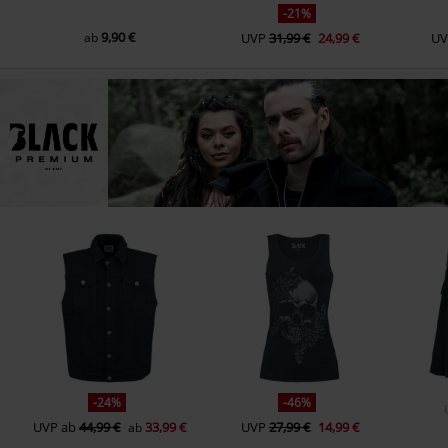
-21%
9,90 €
ab
UVP
31,99 €
24,99 €
UV
-24%
-46%
UVP
ab
44,99 €
33,99 €
UVP
27,99 €
14,99 €
ab