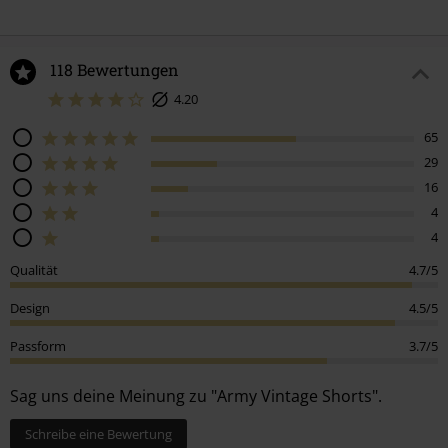
118 Bewertungen
4.20
65
29
16
4
4
Qualität
4.7/5
Design
4.5/5
Passform
3.7/5
Sag uns deine Meinung zu "Army Vintage Shorts".
Schreibe eine Bewertung