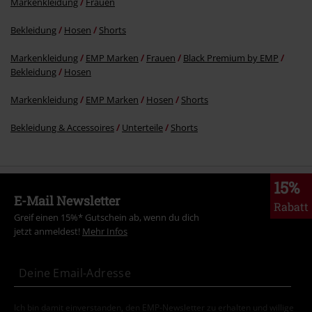
Markenkleidung
Frauen
Bekleidung
Hosen
Shorts
Markenkleidung
EMP Marken
Frauen
Black Premium by EMP
Bekleidung
Hosen
Markenkleidung
EMP Marken
Hosen
Shorts
Bekleidung & Accessoires
Unterteile
Shorts
15%
E-Mail Newsletter
Rabatt
Greif einen 15%* Gutschein ab, wenn du dich
jetzt anmeldest!
Mehr Infos
Ich bin damit einverstanden, den EMP-Newsletter zu erhalten und willige