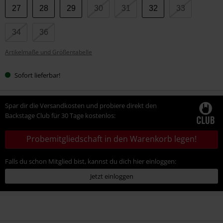
Wähle
27
28
29
30
31
32
33
deine
Größe
34
36
Artikelmaße und Größentabelle
Sofort lieferbar!
Spar dir die Versandkosten und probiere direkt den
Backstage Club für 30 Tage kostenlos:
Probemitgliedschaft in den Warenkorb legen!
Falls du schon Mitglied bist, kannst du dich hier einloggen:
Jetzt einloggen