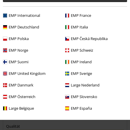
War diese Bewertung hilfreich für dich?
EMP International
EMP France
EMP Deutschland
EMP Italia
Kommentieren
EMP Polska
EMP Česká Republika
EMP Norge
EMP Schweiz
Suzanne L.
EMP Suomi
EMP Ireland
3 Bewertungen
Geschrieben am: Donnerstag, 07.08.2025
EMP United Kingdom
EMP Sverige
Perfekt
EMP Danmark
Large Nederland
Tolles Material, Passform bleibt stabil
Kommentar jetzt abschicken!
EMP Österreich
EMP Slovensko
1 Tasche hätte etwas größer ausfallen können
Large Belgique
EMP España
Qualität