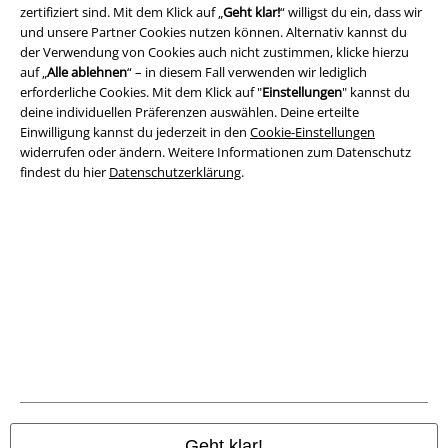
zertifiziert sind. Mit dem Klick auf „
Geht klar!
“ willigst du ein, dass wir
Rechtliches
und unsere Partner Cookies nutzen können. Alternativ kannst du
der Verwendung von Cookies auch nicht zustimmen, klicke hierzu
AGB
auf „
Alle ablehnen
“ – in diesem Fall verwenden wir lediglich
erforderliche Cookies. Mit dem Klick auf "
Einstellungen
" kannst du
Impressum
deine individuellen Präferenzen auswählen. Deine erteilte
Einwilligung kannst du jederzeit in den
Cookie-Einstellungen
widerrufen oder ändern. Weitere Informationen zum Datenschutz
Datenschutz
findest du hier
Datenschutzerklärung
.
Entsorgung und Umweltschutz
Konformitätserklärung
Information zur Barrierefreiheit
Cookie-Einstellungen
Vertrag widerrufen
Alle Preise inkl. gesetzlicher Mehrwertsteuer, zzgl.
Versandkosten
Geht klar!