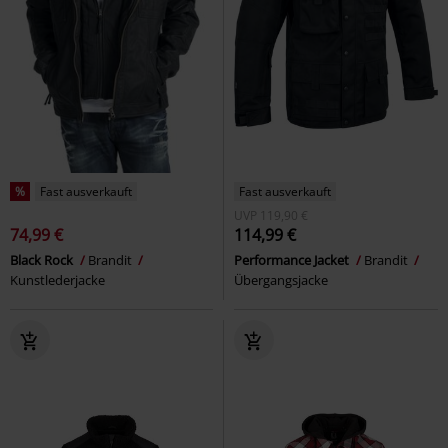
%
Fast ausverkauft
Fast ausverkauft
UVP
119,90 €
74,99 €
114,99 €
Black Rock
Brandit
Performance Jacket
Brandit
Kunstlederjacke
Übergangsjacke