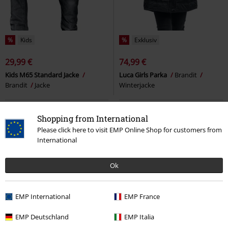
%
Kids
%
Exklusiv
29,99 €
74,99 €
Kids M65 Standard Jacke
Luca Girls Parka
Brandit
Brandit
Jacke
Winterjacke
Shopping from International
Please click here to visit EMP Online Shop for customers from
International
Ok
EMP International
EMP France
EMP Deutschland
EMP Italia