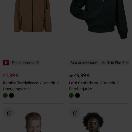
%
Fast ausverkauft
Fast ausverkauft
Auch in Plus Size
41,99 €
49,99 €
ab
Ramble Teddyfleece
Brandit
Lord Canterbury
Brandit
Übergangsjacke
Bomberjacke