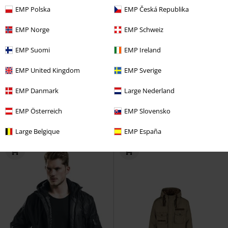
EMP Polska
EMP Česká Republika
EMP Norge
EMP Schweiz
EMP Suomi
EMP Ireland
%
Fast ausverkauft
Fast ausverkauft
Auch in Plus Size
EMP United Kingdom
EMP Sverige
47,99 €
49,99 €
EMP Danmark
Large Nederland
Sherpa Bomberjacket
Brandit
Ladies Windbreaker Frontzip
Übergangsjacke
Brandit
Windbreaker
EMP Österreich
EMP Slovensko
Large Belgique
EMP España