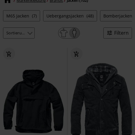
Markenkleidung
Brandit
Jacken (102)
M65 Jacken
(7)
Uebergangsjacken
(48)
Bomberjacken
Filtern