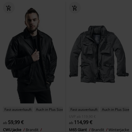
Fast ausverkauft
Auch in Plus Size
Fast ausverkauft
Auch in Plus Size
UVP
ab
119,90 €
59,99 €
114,99 €
ab
ab
CWU Jacke
Brandit
M65 Giant
Brandit
Winterjacke