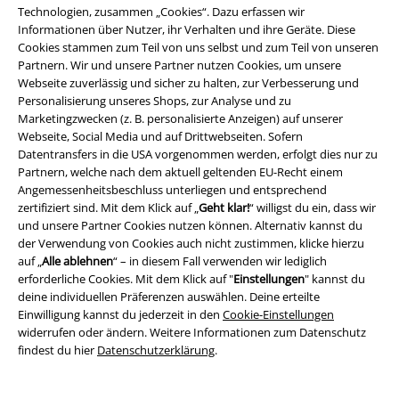
44,99 €
59,99 €
Technologien, zusammen „Cookies“. Dazu erfassen wir
Informationen über Nutzer, ihr Verhalten und ihre Geräte. Diese
Ranger Weste
Brandit
Weste
Teddy Fleece Jacke
Brandit
Cookies stammen zum Teil von uns selbst und zum Teil von unseren
Übergangsjacke
Partnern. Wir und unsere Partner nutzen Cookies, um unsere
Webseite zuverlässig und sicher zu halten, zur Verbesserung und
Personalisierung unseres Shops, zur Analyse und zu
Marketingzwecken (z. B. personalisierte Anzeigen) auf unserer
Webseite, Social Media und auf Drittwebseiten. Sofern
Datentransfers in die USA vorgenommen werden, erfolgt dies nur zu
Partnern, welche nach dem aktuell geltenden EU-Recht einem
Angemessenheitsbeschluss unterliegen und entsprechend
zertifiziert sind. Mit dem Klick auf „
Geht klar!
“ willigst du ein, dass wir
und unsere Partner Cookies nutzen können. Alternativ kannst du
der Verwendung von Cookies auch nicht zustimmen, klicke hierzu
auf „
Alle ablehnen
“ – in diesem Fall verwenden wir lediglich
erforderliche Cookies. Mit dem Klick auf "
Einstellungen
" kannst du
deine individuellen Präferenzen auswählen. Deine erteilte
Einwilligung kannst du jederzeit in den
Cookie-Einstellungen
widerrufen oder ändern. Weitere Informationen zum Datenschutz
findest du hier
Datenschutzerklärung
.