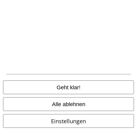
%
Fast ausverkauft
Auch in Plus Size
47,99 €
99,99 €
Windbreaker Artctic
Brandit
Platinum Vintage
Brandit
Windbreaker
Winterjacke
Geht klar!
Alle ablehnen
Einstellungen