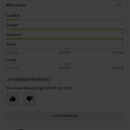
habe war die Enttäuschung groß. Schade da die Marke mal echt gut
Mehr lesen
war.
Qualität
1
Design
5
Passform
5
Weite
zu eng
perfekt
zu weit
Länge
zu kurz
perfekt
zu lang
Verifizierte Rezension
War diese Bewertung hilfreich für dich?
Kommentieren