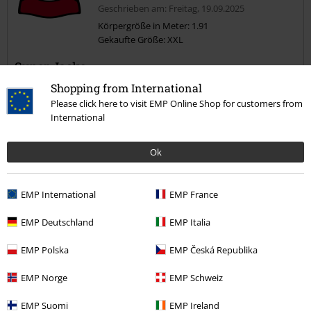
Geschrieben am: Freitag, 19.09.2025
Körpergröße in Meter: 1.91
Gekaufte Größe: XXL
Kommentar jetzt abschicken!
Super Jacke
Hab die Jacke in XXL bestellt und passt wie angegossen. Größe 191
Shopping from International
cm, etwas Bauch.
Please click here to visit EMP Online Shop for customers from
Zur Qualität kann ich noch nichts sagen, wurde bei Brandit aber
International
bisher nicht enttäuscht
Ok
Qualität
4
Design
EMP International
EMP France
5
Passform
EMP Deutschland
EMP Italia
5
Weite
EMP Polska
EMP Česká Republika
zu eng
perfekt
zu weit
Länge
EMP Norge
EMP Schweiz
zu kurz
perfekt
zu lang
EMP Suomi
EMP Ireland