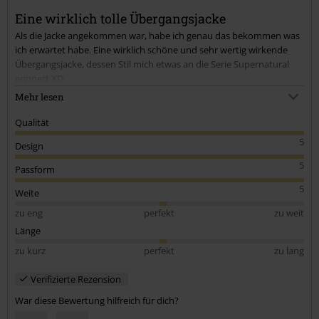
Eine wirklich tolle Übergangsjacke
Als die Jacke angekommen war, habe ich genau das bekommen was
ich erwartet habe. Eine wirklich schöne und sehr wertig wirkende
Übergangsjacke, dessen Stil mich etwas an die Serie Supernatural
erinnert XD.
Da diese Jacke zu den etwas dickeren Übergangsjacken gehört, kann
Mehr lesen
man sie problemlos auch bei kälteren Temperaturen tragen. Die
Passform ist für mich (etwas kräftiger) perfekt.
Qualität
5
Design
5
Passform
5
Weite
zu eng
perfekt
zu weit
Länge
zu kurz
perfekt
zu lang
Verifizierte Rezension
War diese Bewertung hilfreich für dich?