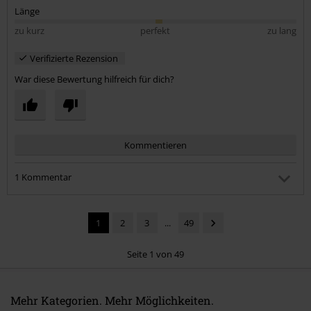
Länge
zu kurz
perfekt
zu lang
Verifizierte Rezension
War diese Bewertung hilfreich für dich?
Kommentieren
1 Kommentar
Thomas M.
Geschrieben am: Mittwoch, 01.03.2023 17:50:09
1
2
3
...
49
Also eher Winterjacke als Übergangsjacke?
Seite 1 von 49
War dieser Kommentar hilfreich für dich?
Kommentar jetzt abschicken!
Mehr Kategorien. Mehr Möglichkeiten.