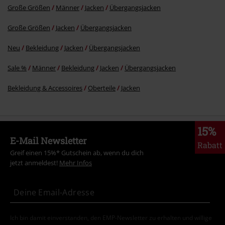
Große Größen
Männer
Jacken
Übergangsjacken
Große Größen
Jacken
Übergangsjacken
Neu
Bekleidung
Jacken
Übergangsjacken
Sale %
Männer
Bekleidung
Jacken
Übergangsjacken
Bekleidung & Accessoires
Oberteile
Jacken
15%
E-Mail Newsletter
Rabatt
Greif einen 15%* Gutschein ab, wenn du dich
jetzt anmeldest!
Mehr Infos
Ich bin damit einverstanden, den EMP-Newsletter zu erhalten und willige