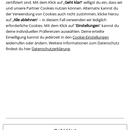
zertifiziert sind. Mit dem Klick auf „
Geht klar!
“ willigst du ein, dass wir
Rechtliches
und unsere Partner Cookies nutzen können. Alternativ kannst du
der Verwendung von Cookies auch nicht zustimmen, klicke hierzu
AGB
auf „
Alle ablehnen
“ – in diesem Fall verwenden wir lediglich
erforderliche Cookies. Mit dem Klick auf "
Einstellungen
" kannst du
Impressum
deine individuellen Präferenzen auswählen. Deine erteilte
Einwilligung kannst du jederzeit in den
Cookie-Einstellungen
Datenschutz
widerrufen oder ändern. Weitere Informationen zum Datenschutz
findest du hier
Datenschutzerklärung
.
Entsorgung und Umweltschutz
Konformitätserklärung
Information zur Barrierefreiheit
Cookie-Einstellungen
Vertrag widerrufen
Alle Preise inkl. gesetzlicher Mehrwertsteuer, zzgl.
Versandkosten
© 1986-2026 E.M.P. Merchandising HGmbH