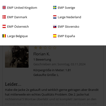
Verifizierte Rezension
EMP United Kingdom
EMP Sverige
War diese Bewertung hilfreich für dich?
EMP Danmark
Large Nederland
EMP Österreich
EMP Slovensko
Kommentieren
Large Belgique
EMP España
Florian K.
1 Bewertung
Geschrieben am: Sonntag, 03.11.2024
Körpergröße in Meter: 1.81
Gekaufte Größe: L
Kommentar jetzt abschicken!
Leider....
Habe die Jacke 2x gekauft und wirklich gerne getragen aber Brandit
hat mitlerweile ein echtes Qualitäts Problem. Die 2. Jacke hat
nichteinmal 5 Montae überlebt und ist komplett zerrissen an den
inneren Nähten. Genau wie bei den letzten T-Shirts die ich bestellt