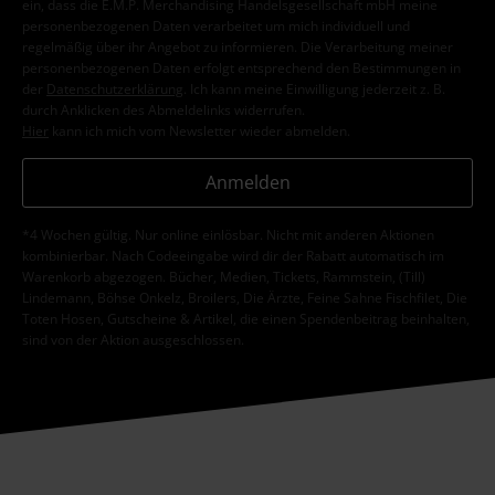
ein, dass die E.M.P. Merchandising Handelsgesellschaft mbH meine
personenbezogenen Daten verarbeitet um mich individuell und
regelmäßig über ihr Angebot zu informieren. Die Verarbeitung meiner
personenbezogenen Daten erfolgt entsprechend den Bestimmungen in
der
Datenschutzerklärung
. Ich kann meine Einwilligung jederzeit z. B.
durch Anklicken des Abmeldelinks widerrufen.
Hier
kann ich mich vom Newsletter wieder abmelden.
Anmelden
*4 Wochen gültig. Nur online einlösbar. Nicht mit anderen Aktionen
kombinierbar. Nach Codeeingabe wird dir der Rabatt automatisch im
Warenkorb abgezogen. Bücher, Medien, Tickets, Rammstein, (Till)
Lindemann, Böhse Onkelz, Broilers, Die Ärzte, Feine Sahne Fischfilet, Die
Toten Hosen, Gutscheine & Artikel, die einen Spendenbeitrag beinhalten,
sind von der Aktion ausgeschlossen.