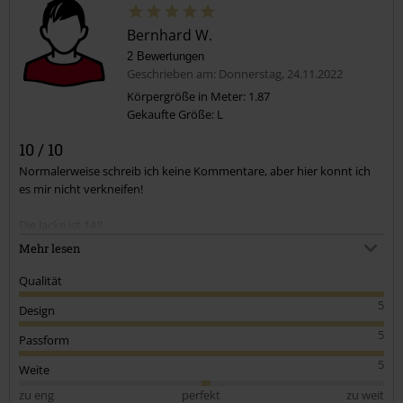
Bernhard W.
2 Bewertungen
Geschrieben am: Donnerstag, 24.11.2022
Körpergröße in Meter: 1.87
Gekaufte Größe: L
Kommentar jetzt abschicken!
10 / 10
Normalerweise schreib ich keine Kommentare, aber hier konnt ich
es mir nicht verkneifen!
Die Jacke ist 1A!!
Vom Design, Wärme spenden bis hin zur Qualität...
Mehr lesen
Alles absolut top
Qualität
Wurde tatsächlich meine neue Lieblingsjacke...
5
Design
Passt mir sehr gut, liebe das Material und mir wird bei Wind und
Kälte (knappe 0 grad) nicht kalt!
5
Passform
5
Also zum fazit:
Weite
Just fucking buy one
zu eng
perfekt
zu weit