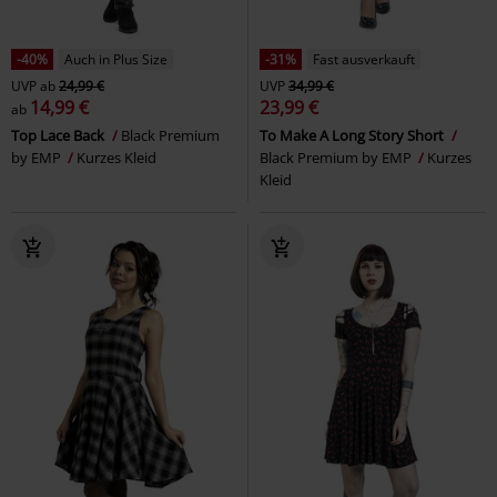
-40%
Auch in Plus Size
-31%
Fast ausverkauft
UVP
ab
24,99 €
UVP
34,99 €
14,99 €
23,99 €
ab
Top Lace Back
Black Premium
To Make A Long Story Short
by EMP
Kurzes Kleid
Black Premium by EMP
Kurzes
Kleid