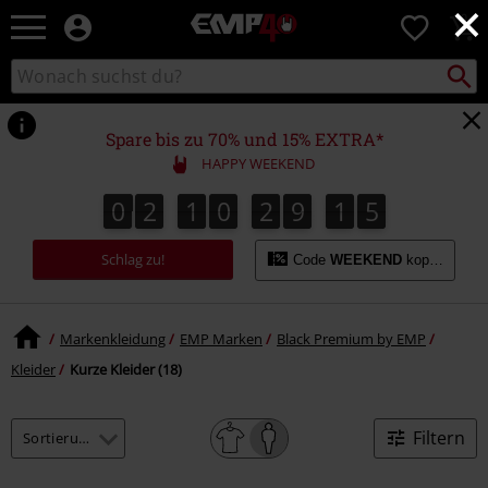
×
EMP
0
Merchandise
-
Packst
Katalog
suchen
Fanartikel
durchsuchen
Shop
für
Spare bis zu 70% und 15% EXTRA*
Rock
HAPPY WEEKEND
&
Entertainment
0
2
1
0
2
9
1
5
4
0
2
1
0
2
9
1
4
2
6
5
Schlag zu!
Code
WEEKEND
kopieren
Markenkleidung
EMP Marken
Black Premium by EMP
Kleider
Kurze Kleider (18)
Filtern