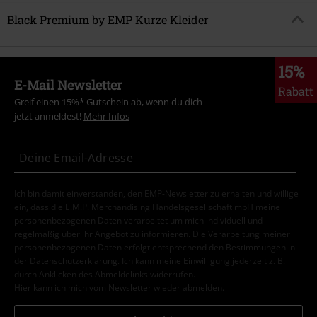
Black Premium by EMP Kurze Kleider
15%
E-Mail Newsletter
Rabatt
Greif einen 15%* Gutschein ab, wenn du dich
jetzt anmeldest!
Mehr Infos
Ich bin damit einverstanden, den EMP-Newsletter zu erhalten und willige
ein, dass die E.M.P. Merchandising Handelsgesellschaft mbH meine
personenbezogenen Daten verarbeitet um mich individuell und
regelmäßig über ihr Angebot zu informieren. Die Verarbeitung meiner
personenbezogenen Daten erfolgt entsprechend den Bestimmungen in
der
Datenschutzerklärung
. Ich kann meine Einwilligung jederzeit z. B.
durch Anklicken des Abmeldelinks widerrufen.
Hier
kann ich mich vom Newsletter wieder abmelden.