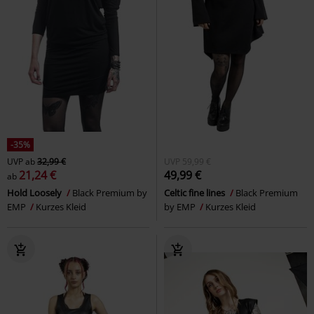
-35%
UVP
ab
32,99 €
UVP
59,99 €
21,24 €
49,99 €
ab
Hold Loosely
Black Premium by
Celtic fine lines
Black Premium
EMP
Kurzes Kleid
by EMP
Kurzes Kleid