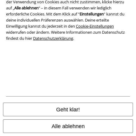
der Verwendung von Cookies auch nicht zustimmen, klicke hierzu
auf „
Alle ablehnen
“ – in diesem Fall verwenden wir lediglich
Entsorgung und Umweltschutz
erforderliche Cookies. Mit dem Klick auf "
Einstellungen
" kannst du
deine individuellen Präferenzen auswählen. Deine erteilte
Konformitätserklärung
Einwilligung kannst du jederzeit in den
Cookie-Einstellungen
widerrufen oder ändern. Weitere Informationen zum Datenschutz
Information zur Barrierefreiheit
findest du hier
Datenschutzerklärung
.
Cookie-Einstellungen
Vertrag widerrufen
Alle Preise inkl. gesetzlicher Mehrwertsteuer, zzgl.
Versandkosten
© 1986-2026 E.M.P. Merchandising HGmbH
Geht klar!
EMP Online Shops
Alle ablehnen
EMP International