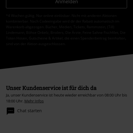
Anmelden
*4 Wochen gültig. Nur online einlösbar. Nicht mit anderen Aktionen
kombinierbar. Nach Codeeingabe wird dir der Rabatt automatisch im
Warenkorb abgezogen. Bücher, Medien, Tickets, Rammstein, (Till)
Lindemann, Böhse Onkelz, Broilers, Die Ärzte, Feine Sahne Fischfilet, Die
Toten Hosen, Gutscheine & Artikel, die einen Spendenbeitrag beinhalten,
sind von der Aktion ausgeschlossen.
Unser Kundenservice ist für dich da
Ja, unser Kundenservice ist heute wieder erreichbar von 08:00 Uhr bis
18:00 Uhr.
Mehr Infos
Chat starten