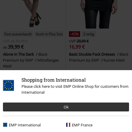
Fast ausverkauft
Auch in Plus Size
-43%
2-teilig
UVP
ab
49,99 €
UVP
29,99 €
39,99 €
16,99 €
ab
Alone In The Dark
Black
Basic Double Pack Dresses
Black
Premium by EMP
Mittellanges
Premium by EMP
Kurzes Kleid
Kleid
Shopping from International
Please click here to visit EMP Online Shop for customers from
International
Ok
EMP International
EMP France