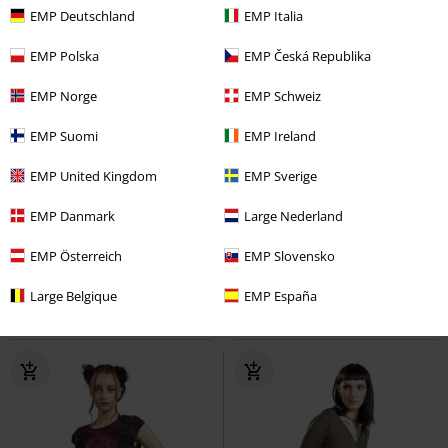
EMP Deutschland
EMP Italia
EMP Polska
EMP Česká Republika
EMP Norge
EMP Schweiz
EMP Suomi
EMP Ireland
EMP United Kingdom
EMP Sverige
-47%
Fast ausverkauft
-60%
Fast ausverkauft
UVP
37,99 €
UVP
49,99 €
EMP Danmark
Large Nederland
19,99 €
19,99 €
Rotes Kleid mit Rückenausschnitt
Black Premium by EMP
Black
EMP Österreich
EMP Slovensko
und dekorativer Schnürung
Premium by EMP
Kurzes Kleid
Black Premium by EMP
Kurzes
Large Belgique
EMP España
Kleid