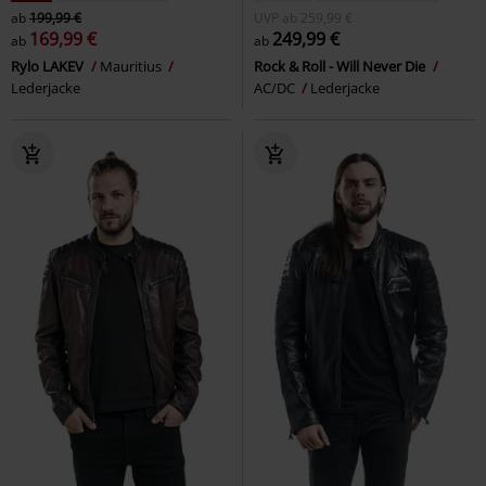
ab
199,99 €
UVP
ab
259,99 €
169,99 €
249,99 €
ab
ab
Rylo LAKEV
Mauritius
Rock & Roll - Will Never Die
Lederjacke
AC/DC
Lederjacke