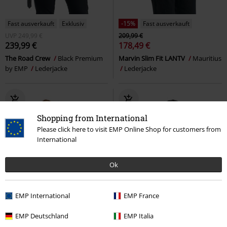
Fast ausverkauft
Exklusiv
-15%
Fast ausverkauft
UVP
249,99 €
209,99 €
239,99 €
178,49 €
The Road Crew
Black Premium
Marvin Slim Fit LANTV
Mauritius
by EMP
Lederjacke
Lederjacke
Shopping from International
Please click here to visit EMP Online Shop for customers from
International
Ok
EMP International
EMP France
EMP Deutschland
EMP Italia