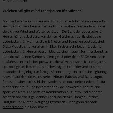
Masse abheben!
Welchen Stil gibt es bei Lederjacken für Männer?
Männer Lederjacken sollen zwei Funktionen erfüllen: Zum einen sollen
sie ordentlich was hermachen und gut aussehen. Zum anderen sollen
sie dich vor Wind und Wetter schützen. Der Style der Lederjacke für
Herren hängt dabei ganz von deinem Geschmack ab. Es gibt coole
Lederjacken für Männer, die mit Nieten und Schnallen bestückt sind.
Diese Modelle sind vor allem in Biker-Kreisen sehr begehrt. Leichte
Lederjacken für Herren passen ideal zu einem lauen Sommerabend, an
dem du mit deinen Kumpels feiern gehst oder deine Süße zum essen
ausführst. Entdecke beispielsweise die schwarze
Metallica
Lederjacke.
Das rockige Teil besteht aus hochwertigem Echtleder und ist somit
besonders langlebig. Für farbige Akzente sorgt ein “Ride The Lightning”-
Artwork auf der Rückseite. Neben
Nieten, Patches und Band-Logos
findest du aber auch schlichte Modelle. Die Rock Rebel Lederjacke für
Männer ist braun und bekommt dank der schwarzen Kapuze eine
sportliche Note. Die perfekte Kombination aus Retro und Moderne
schaffen hochwertige Männer Lederjacken mit Ellbogen-Patches,
Hüftgurt und Nieten. Neugierig geworden? Dann gönn dir coole
Männermode
, die Bock macht!