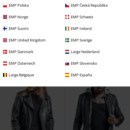
EMP Polska
EMP Česká Republika
EMP Norge
EMP Schweiz
Fast ausverkauft
Exklusiv
Fast ausverkauft
100% Leder
EMP Suomi
EMP Ireland
UVP
319,99 €
UVP
159,90 €
299,99 €
154,99 €
EMP United Kingdom
EMP Sverige
Schwarz/Rote Biker Lederjacke
Lederjacke
Classic Style
EMP Danmark
Large Nederland
Rock Rebel by EMP
Lederjacke
Lederjacke
EMP Österreich
EMP Slovensko
Large Belgique
EMP España