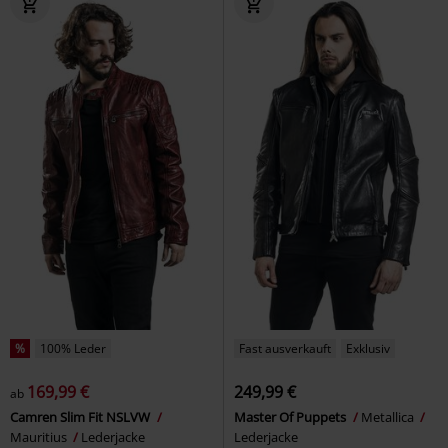
%
100% Leder
Fast ausverkauft
Exklusiv
169,99 €
249,99 €
ab
Camren Slim Fit NSLVW
Master Of Puppets
Metallica
Mauritius
Lederjacke
Lederjacke