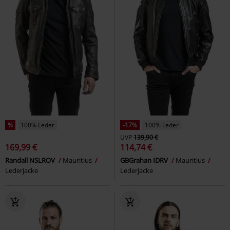
%
100% Leder
-17%
100% Leder
UVP
139,90 €
169,99 €
114,74 €
Randall NSLROV
Mauritius
GBGrahan IDRV
Mauritius
Lederjacke
Lederjacke