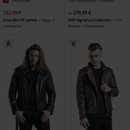
%
100% Leder
Fast ausverkauft
Exklusiv
152,99 €
279,99 €
ab
Arne Slim Fit Lamov
Gipsy
EMP Signature Collection
Iron
Lederjacke
Maiden
Lederjacke