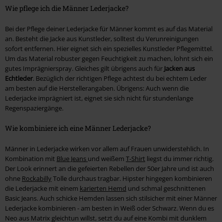
Wie pflege ich die Männer Lederjacke?
Bei der Pflege deiner Lederjacke für Männer kommt es auf das Material
an. Besteht die Jacke aus Kunstleder, solltest du Verunreinigungen
sofort entfernen. Hier eignet sich ein spezielles Kunstleder Pflegemittel.
Um das Material robuster gegen Feuchtigkeit zu machen, lohnt sich ein
gutes Imprägnierspray. Gleiches gilt übrigens auch für
Jacken aus
Echtleder
. Bezüglich der richtigen Pflege achtest du bei echtem Leder
am besten auf die Herstellerangaben. Übrigens: Auch wenn die
Lederjacke imprägniert ist, eignet sie sich nicht für stundenlange
Regenspaziergänge.
Wie kombiniere ich eine Männer Lederjacke?
Männer in Lederjacke wirken vor allem auf Frauen unwiderstehlich. In
Kombination mit
Blue Jeans
und weißem
T-Shirt
liegst du immer richtig.
Der Look erinnert an die gefeierten Rebellen der 50er Jahre und ist auch
ohne
Rockabilly
Tolle durchaus tragbar. Hipster hingegen kombinieren
die Lederjacke mit einem
karierten Hemd
und schmal geschnittenen
Basic Jeans. Auch schicke Hemden lassen sich stilsicher mit einer Männer
Lederjacke kombinieren - am besten in Weiß oder Schwarz. Wenn du es
Neo aus Matrix gleichtun willst, setzt du auf eine Kombi mit dunklem