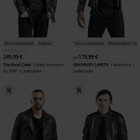
Fast ausverkauft
Exklusiv
Fast ausverkauft
Abnehmbare Teil
UVP
259,99 €
249,99 €
179,99 €
ab
The Road Crew
Black Premium
GMORMEY LARETV
Mauritius
by EMP
Lederjacke
Lederjacke