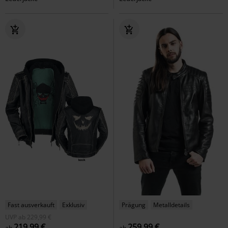
Fast ausverkauft
Exklusiv
Prägung
Metalldetails
UVP
ab
229,99 €
219,99 €
259,99 €
ab
ab