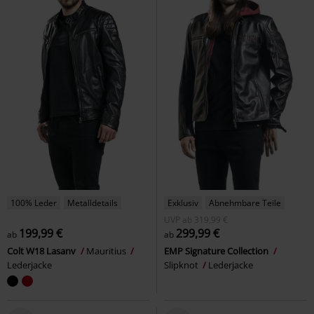
100% Leder
Metalldetails
Exklusiv
Abnehmbare Teile
UVP
ab
319,99 €
199,99 €
299,99 €
ab
ab
Colt W18 Lasanv
Mauritius
EMP Signature Collection
Lederjacke
Slipknot
Lederjacke