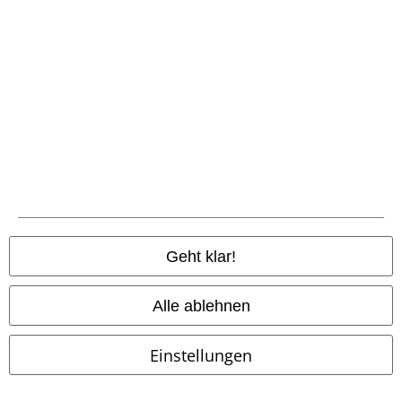
Rückgaberichtlinien
Artikel zurücksenden
Größentabelle
BSC Mitgliedschaft kündigen
Zahlungsarten
Angebote für dich
Geht klar!
Magazin
Gewinnspiele
Alle ablehnen
EMP Gutscheine bestellen
Einstellungen
EMP Backstage Club