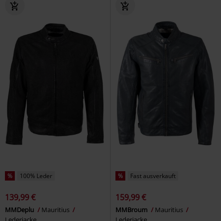
%
100% Leder
%
Fast ausverkauft
139,99 €
159,99 €
MMDeplu
Mauritius
MMBroum
Mauritius
Lederjacke
Lederjacke