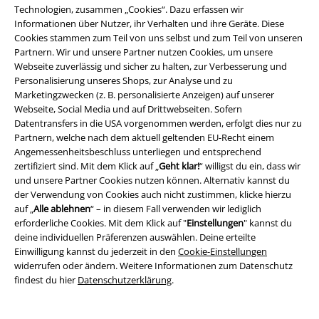
Lindemann, Böhse Onkelz, Broilers, Die Ärzte, Feine Sahne Fischfilet, Die
Technologien, zusammen „Cookies“. Dazu erfassen wir
Toten Hosen, Gutscheine & Artikel, die einen Spendenbeitrag beinhalten,
Informationen über Nutzer, ihr Verhalten und ihre Geräte. Diese
sind von der Aktion ausgeschlossen.
Cookies stammen zum Teil von uns selbst und zum Teil von unseren
Partnern. Wir und unsere Partner nutzen Cookies, um unsere
Webseite zuverlässig und sicher zu halten, zur Verbesserung und
Personalisierung unseres Shops, zur Analyse und zu
Marketingzwecken (z. B. personalisierte Anzeigen) auf unserer
Webseite, Social Media und auf Drittwebseiten. Sofern
Datentransfers in die USA vorgenommen werden, erfolgt dies nur zu
Unser Kundenservice ist für dich da
Partnern, welche nach dem aktuell geltenden EU-Recht einem
Angemessenheitsbeschluss unterliegen und entsprechend
Ja, unser Kundenservice ist heute wieder erreichbar von 09:00 Uhr bis
zertifiziert sind. Mit dem Klick auf „
Geht klar!
“ willigst du ein, dass wir
14:00 Uhr.
Mehr Infos
und unsere Partner Cookies nutzen können. Alternativ kannst du
Chat starten
der Verwendung von Cookies auch nicht zustimmen, klicke hierzu
auf „
Alle ablehnen
“ – in diesem Fall verwenden wir lediglich
erforderliche Cookies. Mit dem Klick auf "
Einstellungen
" kannst du
deine individuellen Präferenzen auswählen. Deine erteilte
Einwilligung kannst du jederzeit in den
Cookie-Einstellungen
Kundenservice
widerrufen oder ändern. Weitere Informationen zum Datenschutz
findest du hier
Datenschutzerklärung
.
FAQ / Hilfe