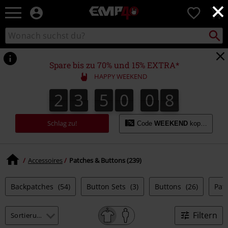
×
EMP
0
Merchandise
-
Packst
Katalog
suchen
Fanartikel
durchsuchen
Shop
für
Spare bis zu 70% und 15% EXTRA*
Rock
HAPPY WEEKEND
&
Entertainment
2
3
5
0
0
7
2
3
5
0
0
6
6
1
8
7
Schlag zu!
Code
WEEKEND
kopieren
Accessoires
Patches & Buttons (239)
Backpatches
(54)
Button Sets
(3)
Buttons
(26)
Pat
Filtern