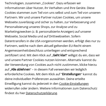
Moderne Fertigungstechnik ermöglicht mehrfarbige und schattierte
Technologien, zusammen „Cookies“. Dazu erfassen wir
Abbildungen, die sehr filigran und detailreich sind. Das ermöglicht
Informationen über Nutzer, ihr Verhalten und ihre Geräte. Diese
exakte Nachbildungen berühmter Maskottchen wie Eddie von Iron
Cookies stammen zum Teil von uns selbst und zum Teil von unseren
Maiden, aber auch Miniaturversionen legendärer Albumdesigns. Doch
Partnern. Wir und unsere Partner nutzen Cookies, um unsere
auch wenn der Abzeichenkult in der Metalszene eine sehr große Rolle
Webseite zuverlässig und sicher zu halten, zur Verbesserung und
spielt, reicht die Auswahl an Motiven weit darüber hinaus: Bekannte
Personalisierung unseres Shops, zur Analyse und zu
Symbole, wie das aus dem Biker-Milieu bekannte Eiserne Kreuz oder das
Marketingzwecken (z. B. personalisierte Anzeigen) auf unserer
Anarchie-Symbol, sind ebenso erhältlich wie beliebte Logos und
Webseite, Social Media und auf Drittwebseiten. Sofern
Charaktere aus Film, Fernsehen, Comics und Büchern.
Datentransfers in die USA vorgenommen werden, erfolgt dies nur zu
Partnern, welche nach dem aktuell geltenden EU-Recht einem
So ist es problemlos möglich, den Todesstern aus Star Wars oder die
Angemessenheitsbeschluss unterliegen und entsprechend
Lieblingsfigur aus dem Walt Disney Universum neben Slayer und
zertifiziert sind. Mit dem Klick auf „
Geht klar!
“ willigst du ein, dass wir
anderen Bands zu platzieren.
und unsere Partner Cookies nutzen können. Alternativ kannst du
der Verwendung von Cookies auch nicht zustimmen, klicke hierzu
Nicht nur für Kutten!
auf „
Alle ablehnen
“ – in diesem Fall verwenden wir lediglich
erforderliche Cookies. Mit dem Klick auf "
Einstellungen
" kannst du
Die Kutte ist mit ihrer bunten Patch-Kollektion ein echter Hingucker und
deine individuellen Präferenzen auswählen. Deine erteilte
aus der Metal-Szene nicht mehr wegzudenken - aber auch andere
Einwilligung kannst du jederzeit in den
Cookie-Einstellungen
Kleidungsstücke lassen sich einfach und einzigartig aufwerten und
widerrufen oder ändern. Weitere Informationen zum Datenschutz
umgestalten. Vor allem Jacken, Rucksäcke und Umhängetaschen bieten
findest du hier
Datenschutzerklärung
.
viel Platz für die Stoffbilder und sorgen so für einen ganz eigenen Look.
Auch zum Sammeln sind die verschiedenen Produkte aus dem EMP's