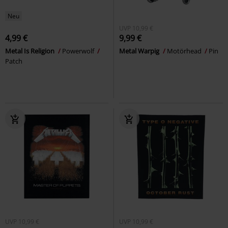
Neu
UVP
10,99 €
4,99 €
9,99 €
Metal Is Religion
Powerwolf
Metal Warpig
Motörhead
Pin
Patch
UVP
10,99 €
UVP
10,99 €