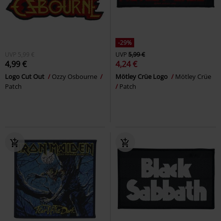
-29%
UVP
5,99 €
UVP
5,99 €
4,99 €
4,24 €
Logo Cut Out
Ozzy Osbourne
Mötley Crüe Logo
Mötley Crüe
Patch
Patch