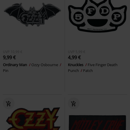
UVP
10,99 €
UVP
5,99 €
9,99 €
4,99 €
Ordinary Man
Ozzy Osbourne
Knuckles
Five Finger Death
Pin
Punch
Patch