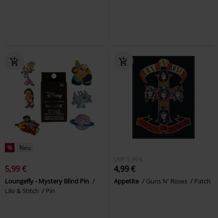
%
Neu
UVP
5,99 €
5,99 €
4,99 €
Loungefly - Mystery Blind Pin
Appetite
Guns N' Roses
Patch
Lilo & Stitch
Pin