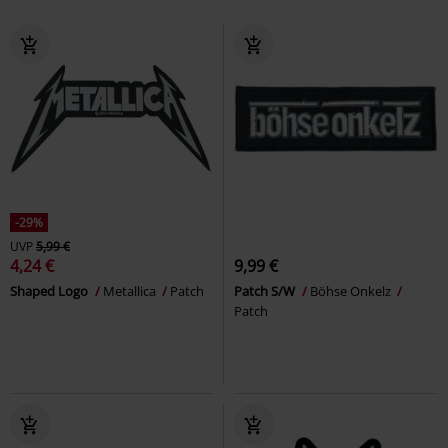
-29%
UVP
5,99 €
4,24 €
9,99 €
Shaped Logo
Metallica
Patch
Patch S/W
Böhse Onkelz
Patch