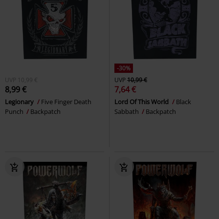
-30%
UVP
10,99 €
UVP
10,99 €
8,99 €
7,64 €
Legionary
Five Finger Death
Lord Of This World
Black
Punch
Backpatch
Sabbath
Backpatch