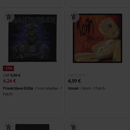
-29%
UVP
5,99 €
UVP
5,99 €
4,24 €
4,99 €
Powerslave Eddie
Iron Maiden
Issues
Korn
Patch
Patch