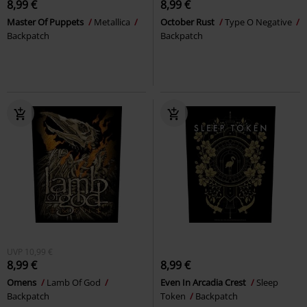
8,99 €
8,99 €
Master Of Puppets
Metallica
October Rust
Type O Negative
Backpatch
Backpatch
UVP
10,99 €
8,99 €
8,99 €
Omens
Lamb Of God
Even In Arcadia Crest
Sleep
Backpatch
Token
Backpatch