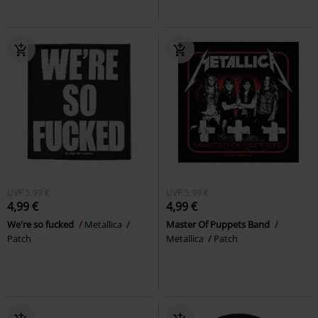
UVP
5,99 €
UVP
5,99 €
4,99 €
4,99 €
We're so fucked
Metallica
Master Of Puppets Band
Patch
Metallica
Patch