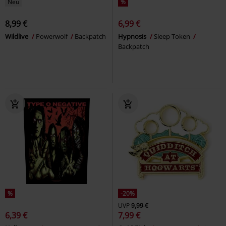
Neu
%
8,99 €
6,99 €
Wildlive
Powerwolf
Backpatch
Hypnosis
Sleep Token
Backpatch
%
-20%
UVP
9,99 €
6,39 €
7,99 €