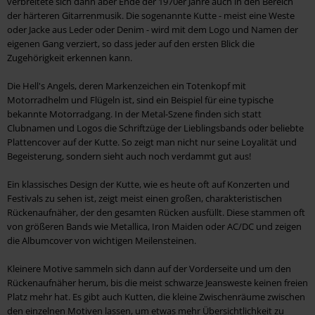
verbreitete sich dann aber Ende der 1970er Jahre auch in den Bereich
der härteren Gitarrenmusik. Die sogenannte Kutte - meist eine Weste
oder Jacke aus Leder oder Denim - wird mit dem Logo und Namen der
eigenen Gang verziert, so dass jeder auf den ersten Blick die
Zugehörigkeit erkennen kann.
Die Hell's Angels, deren Markenzeichen ein Totenkopf mit
Motorradhelm und Flügeln ist, sind ein Beispiel für eine typische
bekannte Motorradgang. In der Metal-Szene finden sich statt
Clubnamen und Logos die Schriftzüge der Lieblingsbands oder beliebte
Plattencover auf der Kutte. So zeigt man nicht nur seine Loyalität und
Begeisterung, sondern sieht auch noch verdammt gut aus!
Ein klassisches Design der Kutte, wie es heute oft auf Konzerten und
Festivals zu sehen ist, zeigt meist einen großen, charakteristischen
Rückenaufnäher, der den gesamten Rücken ausfüllt. Diese stammen oft
von größeren Bands wie Metallica, Iron Maiden oder AC/DC und zeigen
die Albumcover von wichtigen Meilensteinen.
Kleinere Motive sammeln sich dann auf der Vorderseite und um den
Rückenaufnäher herum, bis die meist schwarze Jeansweste keinen freien
Platz mehr hat. Es gibt auch Kutten, die kleine Zwischenräume zwischen
den einzelnen Motiven lassen, um etwas mehr Übersichtlichkeit zu