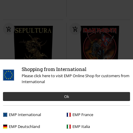
Shopping from International
Please click here to visit EMP Online Shop for customers from
International
%
UVP
10,99 €
6,99 €
8,99 €
Ok
Discography
Sepultura
England '88
Iron Maiden
Backpatch
Backpatch
EMP International
EMP France
EMP Deutschland
EMP Italia