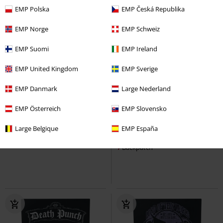
EMP Polska
EMP Česká Republika
EMP Norge
EMP Schweiz
EMP Suomi
EMP Ireland
EMP United Kingdom
EMP Sverige
EMP Danmark
Large Nederland
Neu
EMP Österreich
EMP Slovensko
9,99 €
8,99 €
Large Belgique
EMP España
Crest
Powerwolf
Pin
Run For Your Lives
Iron Maiden
Backpatch