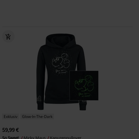
Exklusiv
Glow-In-The-Dark
59,99 €
So Sweet
Micky Maus
Kapuzenpullover