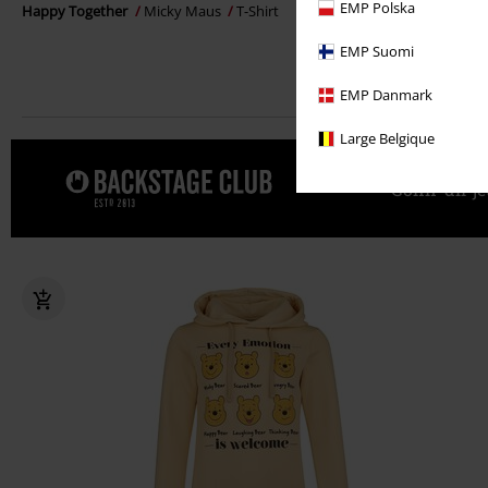
EMP Polska
Happy Together
Micky Maus
T-Shirt
EMP Suomi
EMP Danmark
Large Belgique
Gönn' dir j