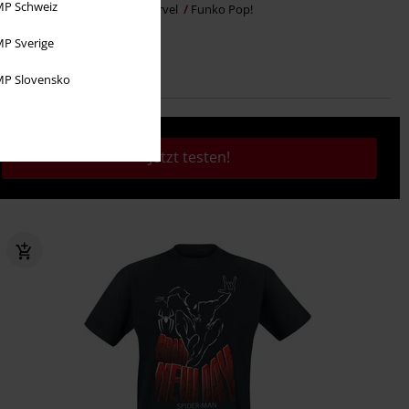
P Schweiz
Adventskalender 2026
Marvel
Funko Pop!
P Sverige
P Slovensko
Jetzt testen!