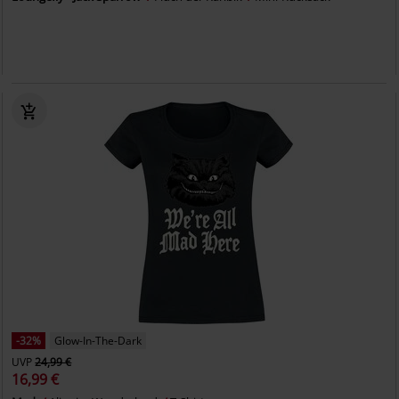
-32%
Glow-In-The-Dark
UVP
24,99 €
16,99 €