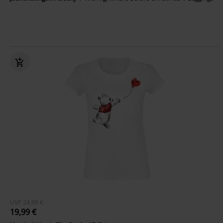
UVP
24,99 €
19,99 €