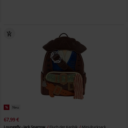
%
Neu
67,99 €
Loungefly - Jack Sparrow
Fluch der Karibik
Mini-Rucksack