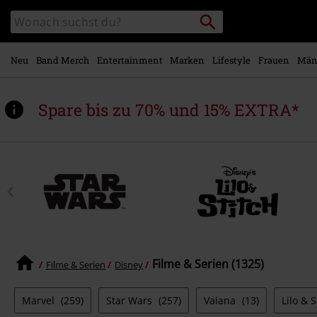
Zum
Packstation
Katalog
Hauptinhalt
suchen
durchsuchen
springen
Neu
Band Merch
Entertainment
Marken
Lifestyle
Frauen
Män
Spare bis zu 70% und 15% EXTRA*
Filme & Serien (1325)
Filme & Serien
Disney
Marvel
(259)
Star Wars
(257)
Vaiana
(13)
Lilo & 