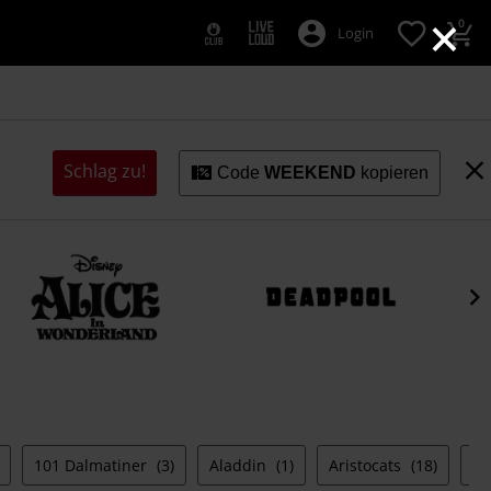
×
0
Login
Schlag zu!
Code
WEEKEND
kopieren
101 Dalmatiner
(3)
Aladdin
(1)
Aristocats
(18)
B