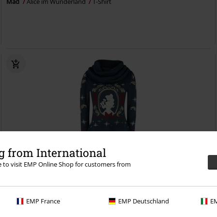
Mad
Alice im Wunderland
T-Shirt
 from International
re to visit EMP Online Shop for customers from
Exklusiv
Neu
UVP
ab
74,99 €
EMP France
EMP Deutschland
EM
59,99 €
ab