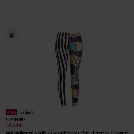
-15%
Exklusiv
UVP
39,99 €
33,99 €
Jack Skellington & Sally
The Nightmare Before Christmas
Leggings