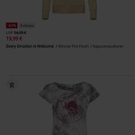
-63%
Exklusiv
UVP
54,99 €
19,99 €
Every Emotion Is Welcome
Winnie The Pooh
Kapuzenpullover