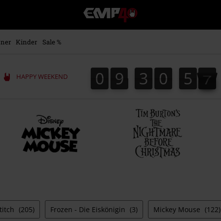
EMP
Merchandise
-
Fanartikel
ner
Kinder
Sale %
Shop
für
Rock
0
9
3
0
5
6
0
9
3
0
5
5
5
1
0
7
6
HAPPY WEEKEND
&
Entertainment
Stitch
(205)
Frozen - Die Eiskönigin
(3)
Mickey Mouse
(122)