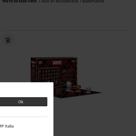
We're All Mad Here
Alice im Wunderland
Bademantel
Ok
Neu
UVP
50,00 €
P Italia
49,99 €