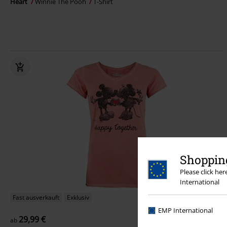
Heart
Winnie The Pooh
T-Shirt
Shopping
Please click he
International
Fast ausverkauft
Exklusiv
EMP International
29,99 €
ab