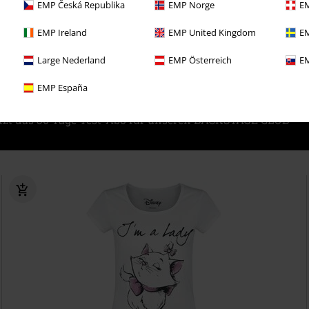
EMP Česká Republika
EMP Norge
EM
Belle
Die Schöne und das Biest
Mittellanges Kleid
EMP Ireland
EMP United Kingdom
EM
Large Nederland
EMP Österreich
EM
EMP España
etzt das 30 Tage Test-Abo für unseren BACKSTAGE CLUB