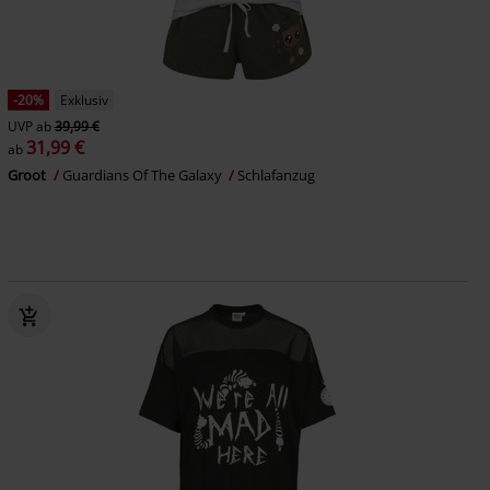
-20%
Exklusiv
UVP
ab
39,99 €
31,99 €
ab
Groot
Guardians Of The Galaxy
Schlafanzug