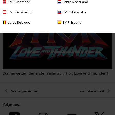
EMP Danmark
Large Nederland
EMP Österreich
EMP Slovensko
Large Belgique
EMP España
Donnerwetter: der erste Trailer zu „Thor: Love And Thunder“!
Vorheriger Artikel
nächster Artikel
Folge uns: