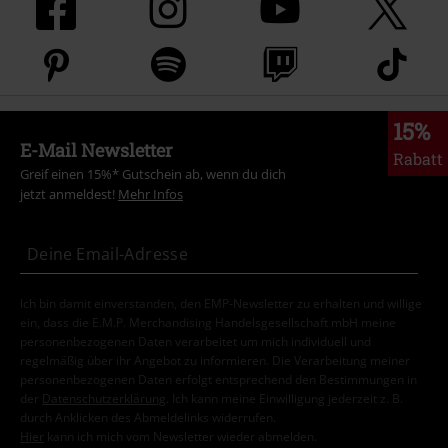
15%
E-Mail Newsletter
Rabatt
Greif einen 15%* Gutschein ab, wenn du dich
jetzt anmeldest!
Mehr Infos
Ich bin damit einverstanden, den EMP-Newsletter zu erhalten und willige
ein, dass die E.M.P. Merchandising Handelsgesellschaft mbH meine
personenbezogenen Daten verarbeitet um mich individuell und
regelmäßig über ihr Angebot zu informieren. Die Verarbeitung meiner
personenbezogenen Daten erfolgt entsprechend den Bestimmungen in
der
Datenschutzerklärung
. Ich kann meine Einwilligung jederzeit z. B.
durch Anklicken des Abmeldelinks widerrufen.
Hier
kann ich mich vom Newsletter wieder abmelden.