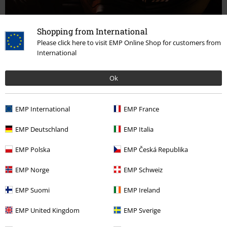
Shopping from International
Neuer Trailer zu „Lightyear“: Das „Toy Story“-Prequel steht in
Please click here to visit EMP Online Shop for customers from
den Startlöchern!
International
Ok
EMP International
EMP France
EMP Deutschland
EMP Italia
EMP Polska
EMP Česká Republika
EMP Norge
EMP Schweiz
EMP Suomi
EMP Ireland
Kino-Starts der Woche: „The Northman“ und „The Lost City –
EMP United Kingdom
EMP Sverige
Das Geheimnis der verlorenen Stadt“