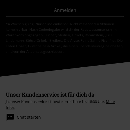
Anmelden
*4 Wochen gültig. Nur online einlösbar. Nicht mit anderen Aktionen
kombinierbar. Nach Codeeingabe wird dir der Rabatt automatisch im
Warenkorb abgezogen. Bücher, Medien, Tickets, Rammstein, (Till)
Lindemann, Böhse Onkelz, Broilers, Die Ärzte, Feine Sahne Fischfilet, Die
Toten Hosen, Gutscheine & Artikel, die einen Spendenbeitrag beinhalten,
sind von der Aktion ausgeschlossen.
Unser Kundenservice ist für dich da
Ja, unser Kundenservice ist heute erreichbar bis 18:00 Uhr.
Mehr
Infos
Chat starten