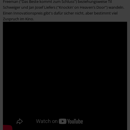
Freeman ("Das Beste kommt zum Schluss") beziehungsweise Til
Schweiger und Jan Josef Liefers ("Knockin’ on Heaven’s Door") wandeln.
Einen Innovationspreis gibt's dafür sicher nicht, aber bestimmt viel
Zuspruch im Kino.