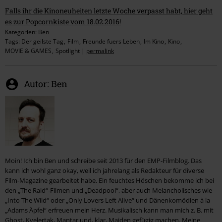
Falls ihr die Kinoneuheiten letzte Woche verpasst habt, hier geht
es zur Popcornkiste vom 18.02.2016!
Kategorien:
Ben
Tags:
Der geilste Tag
Film
Freunde fuers Leben
Im Kino
Kino
MOVIE & GAMES
Spotlight
|
permalink
Autor:
Ben
Moin! Ich bin Ben und schreibe seit 2013 für den EMP-Filmblog. Das
kann ich wohl ganz okay, weil ich jahrelang als Redakteur für diverse
Film-Magazine gearbeitet habe. Ein feuchtes Höschen bekomme ich bei
den „The Raid“-Filmen und „Deadpool“, aber auch Melancholisches wie
„Into The Wild“ oder „Only Lovers Left Alive“ und Dänenkomödien à la
„Adams Äpfel“ erfreuen mein Herz. Musikalisch kann man mich z. B. mit
Ghost, Kvelertak, Mantar und, klar, Maiden gefügig machen. Meine