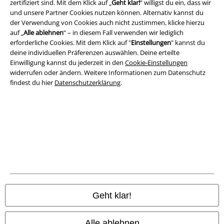
zertifiziert sind. Mit dem Klick auf „
Geht klar!
“ willigst du ein, dass wir
Datenschutz
und unsere Partner Cookies nutzen können. Alternativ kannst du
der Verwendung von Cookies auch nicht zustimmen, klicke hierzu
Entsorgung und Umweltschutz
auf „
Alle ablehnen
“ – in diesem Fall verwenden wir lediglich
erforderliche Cookies. Mit dem Klick auf "
Einstellungen
" kannst du
deine individuellen Präferenzen auswählen. Deine erteilte
Konformitätserklärung
Einwilligung kannst du jederzeit in den
Cookie-Einstellungen
widerrufen oder ändern. Weitere Informationen zum Datenschutz
Information zur Barrierefreiheit
findest du hier
Datenschutzerklärung
.
Cookie-Einstellungen
Vertrag widerrufen
Alle Preise inkl. gesetzlicher Mehrwertsteuer, zzgl.
Versandkosten
© 1986-2026 E.M.P. Merchandising HGmbH
Geht klar!
EMP Online Shops
Alle ablehnen