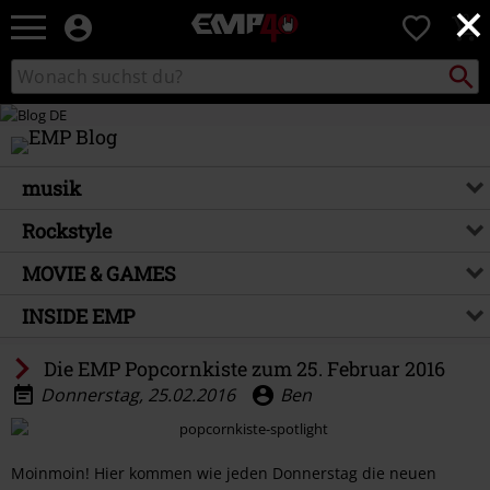
×
EMP
0
Merchandise
-
Packst
Katalog
suchen
Fanartikel
durchsuchen
Shop
für
Rock
&
musik
Entertainment
Rockstyle
MOVIE & GAMES
INSIDE EMP
Die EMP Popcornkiste zum 25. Februar 2016
Donnerstag, 25.02.2016
Ben
Moinmoin! Hier kommen wie jeden Donnerstag die neuen