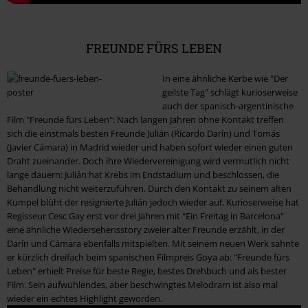
FREUNDE FÜRS LEBEN
In eine ähnliche Kerbe wie "Der
geilste Tag" schlägt kurioserweise
auch der spanisch-argentinische
Film "Freunde fürs Leben": Nach langen Jahren ohne Kontakt treffen
sich die einstmals besten Freunde Julián (Ricardo Darín) und Tomás
(Javier Cámara) in Madrid wieder und haben sofort wieder einen guten
Draht zueinander. Doch ihre Wiedervereinigung wird vermutlich nicht
lange dauern: Julián hat Krebs im Endstadium und beschlossen, die
Behandlung nicht weiterzuführen. Durch den Kontakt zu seinem alten
Kumpel blüht der resignierte Julián jedoch wieder auf. Kurioserweise hat
Regisseur Cesc Gay erst vor drei Jahren mit "Ein Freitag in Barcelona"
eine ähnliche Wiedersehensstory zweier alter Freunde erzählt, in der
Darín und Cámara ebenfalls mitspielten. Mit seinem neuen Werk sahnte
er kürzlich dreifach beim spanischen Filmpreis Goya ab: "Freunde fürs
Leben" erhielt Preise für beste Regie, bestes Drehbuch und als bester
Film. Sein aufwühlendes, aber beschwingtes Melodram ist also mal
wieder ein echtes Highlight geworden.