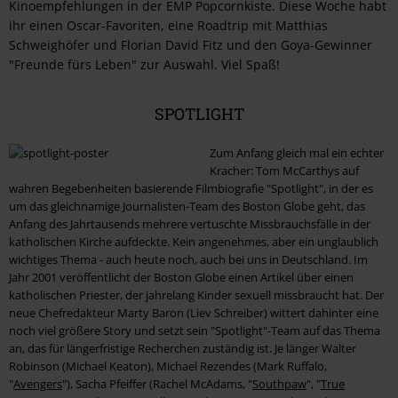
Kinoempfehlungen in der EMP Popcornkiste. Diese Woche habt
ihr einen Oscar-Favoriten, eine Roadtrip mit Matthias
Schweighöfer und Florian David Fitz und den Goya-Gewinner
"Freunde fürs Leben" zur Auswahl. Viel Spaß!
SPOTLIGHT
Zum Anfang gleich mal ein echter
Kracher: Tom McCarthys auf
wahren Begebenheiten basierende Filmbiografie "Spotlight", in der es
um das gleichnamige Journalisten-Team des Boston Globe geht, das
Anfang des Jahrtausends mehrere vertuschte Missbrauchsfälle in der
katholischen Kirche aufdeckte. Kein angenehmes, aber ein unglaublich
wichtiges Thema - auch heute noch, auch bei uns in Deutschland. Im
Jahr 2001 veröffentlicht der Boston Globe einen Artikel über einen
katholischen Priester, der jahrelang Kinder sexuell missbraucht hat. Der
neue Chefredakteur Marty Baron (Liev Schreiber) wittert dahinter eine
noch viel größere Story und setzt sein "Spotlight"-Team auf das Thema
an, das für längerfristige Recherchen zuständig ist. Je länger Walter
Robinson (Michael Keaton), Michael Rezendes (Mark Ruffalo,
"
Avengers
"), Sacha Pfeiffer (Rachel McAdams, "
Southpaw
", "
True