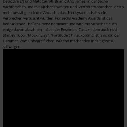
Detective 2
") und Matt Carroll (Brian d’Arcy James) in der Sache
nachforschen und mit Kirchenanwälten und -vertretern sprechen, desto
mehr bestätigt sich der Verdacht, dass hier systematisch viele
Verbrechen vertuscht wurden. Für sechs Academy Awards ist das
bedrückende Thriller-Drama nominiert und wird mit Sicherheit auch
einige davon absahnen - allein der Ensemble-Cast, zu dem auch noch
Stanley Tucci ("
Mockingjay
", "
Fortitude
") hinzukommt, ist ja schon der
Hammer. Vom unbegreiflichen, wütend machenden Inhalt ganz zu
schweigen.