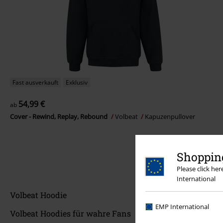
Fast ausverkauft
Exklusiv
54,99 €
ab
Cover - Rewind, Replay, Rebound
Volbeat
Kapuzenpullover
Shopping
Please click he
International
Volbeat Hoodie
EMP International
Volbeat Hoodies für wahre Fans