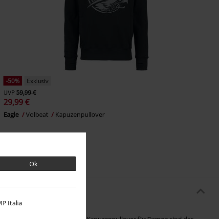
-50%
Exklusiv
UVP
59,99 €
29,99 €
Eagle
Volbeat
Kapuzenpullover
Ok
P Italia