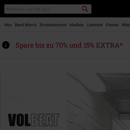
Zum
Packstation
Katalog
Hauptinhalt
suchen
durchsuchen
springen
Neu
Band Merch
Entertainment
Marken
Lifestyle
Frauen
Män
Spare bis zu 70% und 15% EXTRA*