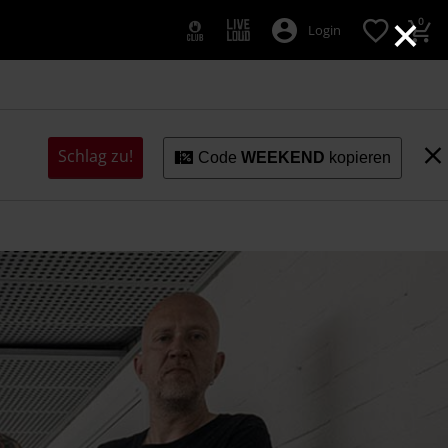
×
0
Login
Schlag zu!
Code
WEEKEND
kopieren