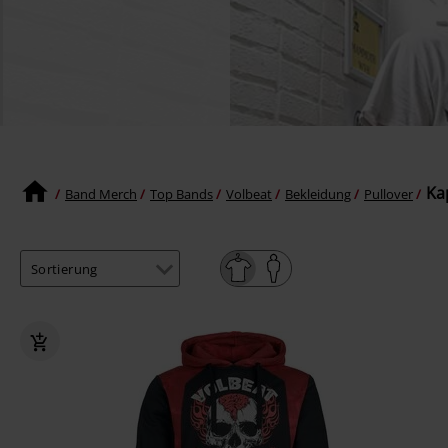
Ka
Band Merch
Top Bands
Volbeat
Bekleidung
Pullover