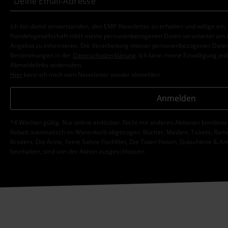
Ich bin damit einverstanden, den EMP-Newsletter zu erhalten und willige ein
Handelsgesellschaft mbH meine personenbezogenen Daten verarbeitet um mi
Angebot zu informieren. Die Verarbeitung meiner personenbezogenen Daten
Bestimmungen in der
Datenschutzerklärung
. Ich kann meine Einwilligung jed
Abmeldelinks widerrufen.
Hier
kann ich mich vom Newsletter wieder abmelden.
Anmelden
*4 Wochen gültig. Nur online einlösbar. Nicht mit anderen Aktionen kombini
Rabatt automatisch im Warenkorb abgezogen. Bücher, Medien, Tickets, Ramms
Broilers, Die Ärzte, Feine Sahne Fischfilet, Die Toten Hosen, Gutscheine & Ar
beinhalten, sind von der Aktion ausgeschlossen.