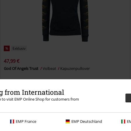
%
Exklusiv
47,99 €
God Of Angels Trust
Volbeat
Kapuzenpullover
 from International
re to visit EMP Online Shop for customers from
EMP France
EMP Deutschland
EM