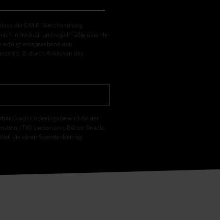
, dass die E.M.P. Merchandising
ch individuell und regelmäßig über ihr
 erfolgt entsprechend den
erzeit z. B. durch Anklicken des
erbar. Nach Codeeingabe wird dir der
tein, (Till) Lindemann, Böhse Onkelz,
tikel, die einen Spendenbeitrag