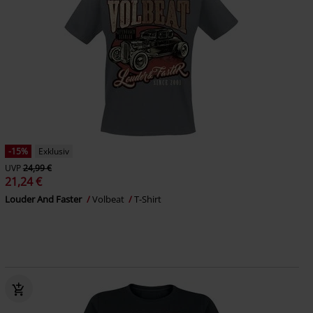
-15%
Exklusiv
UVP
24,99 €
21,24 €
Louder And Faster
Volbeat
T-Shirt