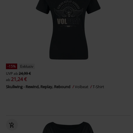
-15%
Exklusiv
UVP
ab
24,99 €
21,24 €
ab
Skullwing - Rewind, Replay, Rebound
Volbeat
T-Shirt