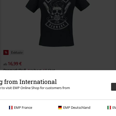
%
Exklusiv
16,99 €
ab
Denmark Skull
Volbeat
T-Shirt
 from International
re to visit EMP Online Shop for customers from
EMP France
EMP Deutschland
EM