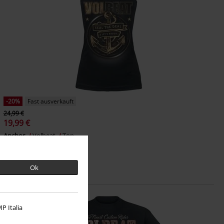
-20%
Fast ausverkauft
24,99 €
19,99 €
Anchor
Volbeat
Top
Ok
P Italia