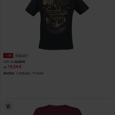
-15%
Exklusiv
UVP
ab
22,99 €
19,54 €
ab
Anchor
Volbeat
T-Shirt