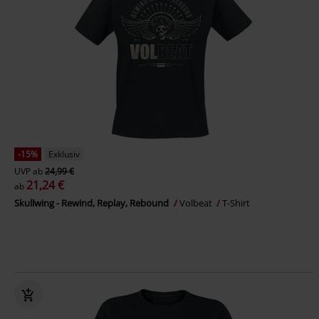
-15%
Exklusiv
UVP
ab
24,99 €
21,24 €
ab
Skullwing - Rewind, Replay, Rebound
Volbeat
T-Shirt