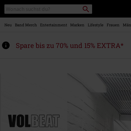
Zum
Packstation
Katalog
Hauptinhalt
suchen
durchsuchen
springen
Neu
Band Merch
Entertainment
Marken
Lifestyle
Frauen
Män
Spare bis zu 70% und 15% EXTRA*