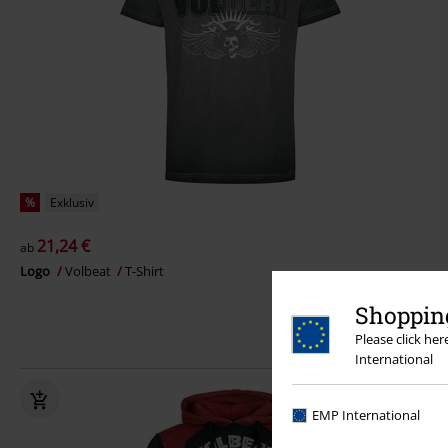
%
Exklusiv
21,24 €
ab
Logo
Volbeat
T-Shirt
Shopping
Please click he
International
EMP International