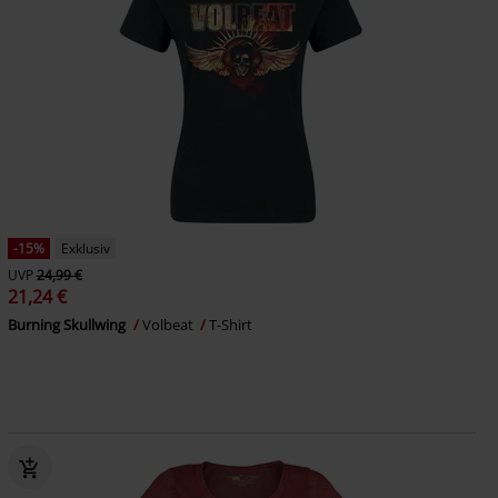
-15%
Exklusiv
UVP
24,99 €
21,24 €
Burning Skullwing
Volbeat
T-Shirt