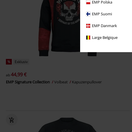
EMP Polska
EMP Suomi
EMP Danmark
Large Belgique
%
Exklusiv
44,99 €
ab
EMP Signature Collection
Volbeat
Kapuzenpullover