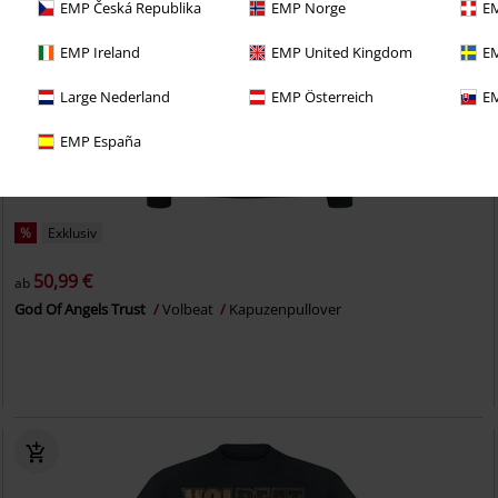
EMP Česká Republika
EMP Norge
EM
EMP Ireland
EMP United Kingdom
EM
Large Nederland
EMP Österreich
EM
EMP España
%
Exklusiv
50,99 €
ab
God Of Angels Trust
Volbeat
Kapuzenpullover