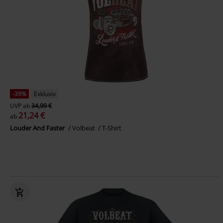
-39%
Exklusiv
UVP
ab
34,99 €
21,24 €
ab
Louder And Faster
Volbeat
T-Shirt