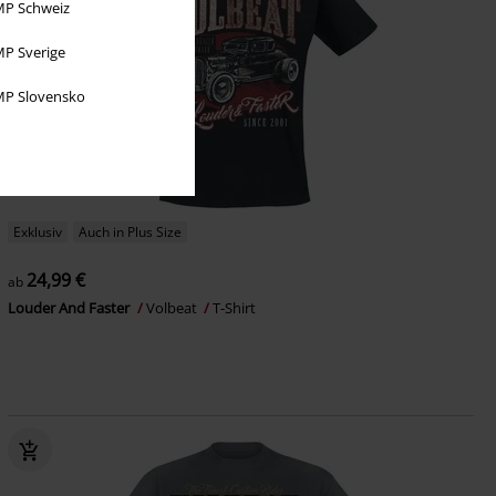
P Schweiz
P Sverige
P Slovensko
Exklusiv
Auch in Plus Size
24,99 €
ab
Louder And Faster
Volbeat
T-Shirt