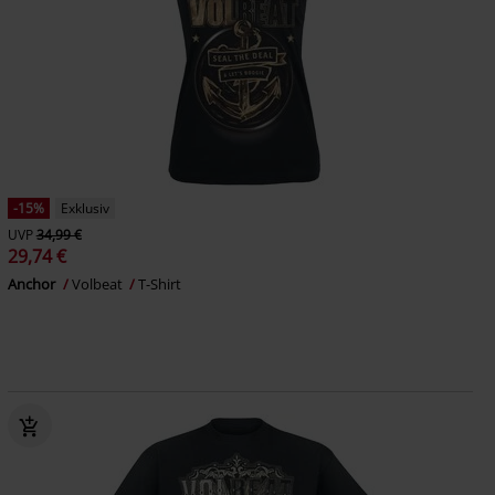
-15%
Exklusiv
UVP
34,99 €
29,74 €
Anchor
Volbeat
T-Shirt