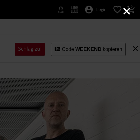
×
0
Login
Schlag zu!
Code
WEEKEND
kopieren