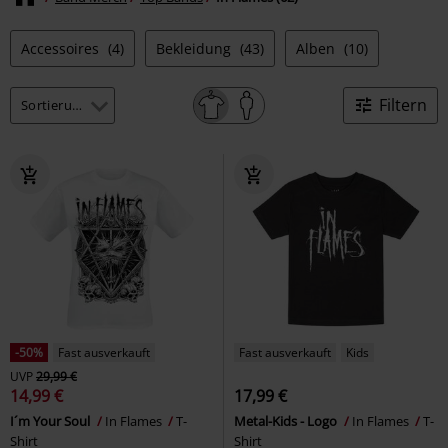
Accessoires
(4)
Bekleidung
(43)
Alben
(10)
Filtern
-50%
Fast ausverkauft
Fast ausverkauft
Kids
UVP
29,99 €
14,99 €
17,99 €
I´m Your Soul
In Flames
T-
Metal-Kids - Logo
In Flames
T-
Shirt
Shirt