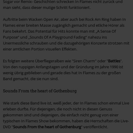
Sogar vor Remix- Geschichten schrecken In Flames nicht zurück und
man sieht, dass dieser mutige Schritt funktioniert.
Auftritte beim Wacken Open Air, aber auch bei Rock Am Ring haben In
Flames einer breiten Masse zugänglich gemacht und etliche Hörer als
Fans bekehrt. Das Potential für Hits konnte man mit „A Sense Of
Purpose“ und „Sounds Of A Playground Fading“ nahezu ins
Unermessliche schrauben und die dazugehörigen Konzerte strotzen mit
einer amtlichen Portion visuellen Effekten.
Es folgten weitere Überfliegeralben wie "Siren Charm" oder "
Battles
".
Von den ruppigen Anfangstagen und der Gründung im Jahre 1990 ist
wenig übrig geblieben und gerade dies hat In Flames zu der großen
Band gemacht, die sie nun sind.
Sounds From the heart of Gothenburg
Wie stark diese Band live ist, weiß jeder, der In Flames schon einmal Live
erleben durfte. Für diejenigen, die noch nicht in diesen Genuss
gekommen sind und diejenigen, die einfach nicht genug von einer
typischen In Flames Show bekommen, haben die Herrschaften die Live-
DVD "
Sounds From the heart of Gothenburg
" veröffentlicht.