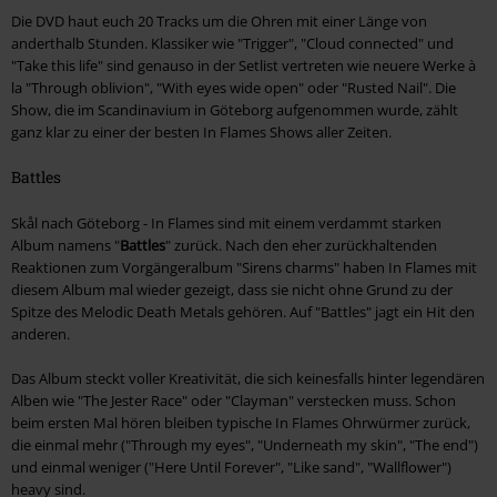
Die DVD haut euch 20 Tracks um die Ohren mit einer Länge von
anderthalb Stunden. Klassiker wie "Trigger", "Cloud connected" und
"Take this life" sind genauso in der Setlist vertreten wie neuere Werke à
la "Through oblivion", "With eyes wide open" oder "Rusted Nail". Die
Show, die im Scandinavium in Göteborg aufgenommen wurde, zählt
ganz klar zu einer der besten In Flames Shows aller Zeiten.
Battles
Skål nach Göteborg - In Flames sind mit einem verdammt starken
Album namens "
Battles
" zurück. Nach den eher zurückhaltenden
Reaktionen zum Vorgängeralbum "Sirens charms" haben In Flames mit
diesem Album mal wieder gezeigt, dass sie nicht ohne Grund zu der
Spitze des Melodic Death Metals gehören. Auf "Battles" jagt ein Hit den
anderen.
Das Album steckt voller Kreativität, die sich keinesfalls hinter legendären
Alben wie "The Jester Race" oder "Clayman" verstecken muss. Schon
beim ersten Mal hören bleiben typische In Flames Ohrwürmer zurück,
die einmal mehr ("Through my eyes", "Underneath my skin", "The end")
und einmal weniger ("Here Until Forever", "Like sand", "Wallflower")
heavy sind.