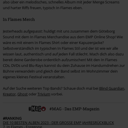
also über ein melodisches, schnelles Album mit jeder Menge Screams
und harter Riffs freuen, typisch In Flames eben.
In Flames Merch
Jesterheads aufgepasst: huldigt mit uns zusammen dem Göteborg
Sound mit dem In Flames Merchandise aus dem EMP Online Shop! Wie
wäre es mit einem In Flames Shirt oder einer Kapuzenjacke?
Selbstverständlich im typischen In Flames Stil und der ist wie wir alle
wissen laut, authentisch und auf jeden Fall stilecht. Mach dich also dazu
bereit deine Garderobe ordentlich aufzumischen! Mit den In Flames
CDs, DVDs und Blu-Rays kannst du dein Zuhause im Handumdrehen zur
Bühne verwandeln und gleich der Band selbst im Wohnzimmer dein
eigenes kleines Festival veranstalten.
Auf der Suche weiteren Top Bands? Schaue doch mal bei
Blind Guardian
,
Kreator
,
Ghost
oder
Trivium
vorbei.
#MAG - Das EMP-Magazin
#RANKING
DIE 10 BESTEN ALBEN 2023 - DER GROSSE EMP JAHRESRÜCKBLICK
7. In Flames - Foregone