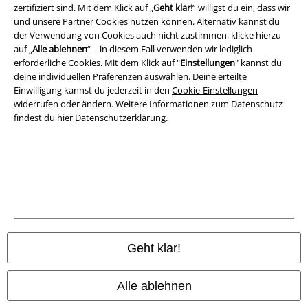
zertifiziert sind. Mit dem Klick auf „
Geht klar!
“ willigst du ein, dass wir
Entsorgung und Umweltschutz
und unsere Partner Cookies nutzen können. Alternativ kannst du
der Verwendung von Cookies auch nicht zustimmen, klicke hierzu
auf „
Alle ablehnen
“ – in diesem Fall verwenden wir lediglich
Konformitätserklärung
erforderliche Cookies. Mit dem Klick auf "
Einstellungen
" kannst du
deine individuellen Präferenzen auswählen. Deine erteilte
Information zur Barrierefreiheit
Einwilligung kannst du jederzeit in den
Cookie-Einstellungen
widerrufen oder ändern. Weitere Informationen zum Datenschutz
Cookie-Einstellungen
findest du hier
Datenschutzerklärung
.
Vertrag widerrufen
Alle Preise inkl. gesetzlicher Mehrwertsteuer, zzgl.
Versandkosten
© 1986-2026 E.M.P. Merchandising HGmbH
Geht klar!
EMP Online Shops
Alle ablehnen
EMP International