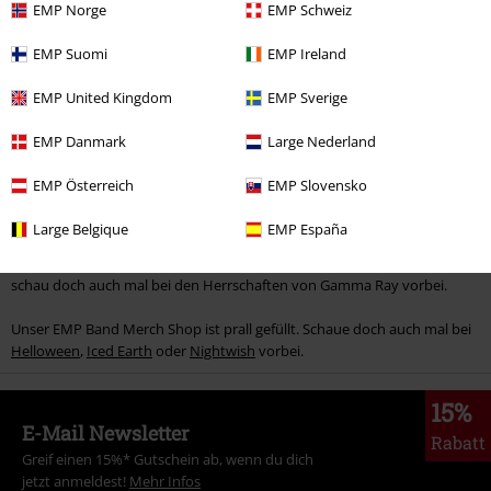
EMP Norge
EMP Schweiz
begonnenes Märchen zu Ende, Blind Guardian war, ist und bleibt Kult –
das Beste, was der epische deutsche Metal zu bieten hat.
EMP Suomi
EMP Ireland
Blind Guardian Alben, Shirts und mehr
EMP United Kingdom
EMP Sverige
„Now you all know the Bards and their songs…” Wer sich diesen
EMP Danmark
Large Nederland
epischen Klang nach Hause holen will, sollte sich die
Blind Guardian CDs
schnappen. Dabei gibt es im Blind Guardian Online Shop von EMP nicht
EMP Österreich
EMP Slovensko
nur Silberlinge. Wer mehr
Blind Guardian Merch
will, der sollte sich das
große Angebot von Fanshirts und Hoodies nicht entgehen lassen.
Large Belgique
EMP España
Wenn du auf der Suche nach vergleichbarer Musik aus Deutschland bist,
schau doch auch mal bei den Herrschaften von Gamma Ray vorbei.
Unser EMP Band Merch Shop ist prall gefüllt. Schaue doch auch mal bei
Helloween
,
Iced Earth
oder
Nightwish
vorbei.
15%
E-Mail Newsletter
Rabatt
Greif einen 15%* Gutschein ab, wenn du dich
jetzt anmeldest!
Mehr Infos