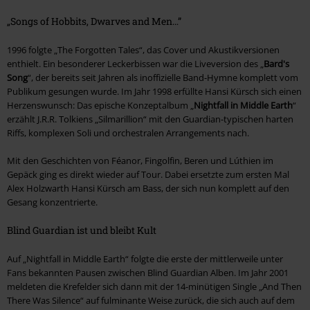
„Songs of Hobbits, Dwarves and Men…”
1996 folgte „The Forgotten Tales“, das Cover und Akustikversionen
enthielt. Ein besonderer Leckerbissen war die Liveversion des „
Bard's
Song
“, der bereits seit Jahren als inoffizielle Band-Hymne komplett vom
Publikum gesungen wurde. Im Jahr 1998 erfüllte Hansi Kürsch sich einen
Herzenswunsch: Das epische Konzeptalbum „
Nightfall in Middle Earth
“
erzählt J.R.R. Tolkiens „Silmarillion“ mit den Guardian-typischen harten
Riffs, komplexen Soli und orchestralen Arrangements nach.
Mit den Geschichten von Féanor, Fingolfin, Beren und Lúthien im
Gepäck ging es direkt wieder auf Tour. Dabei ersetzte zum ersten Mal
Alex Holzwarth Hansi Kürsch am Bass, der sich nun komplett auf den
Gesang konzentrierte.
Blind Guardian ist und bleibt Kult
Auf „Nightfall in Middle Earth“ folgte die erste der mittlerweile unter
Fans bekannten Pausen zwischen Blind Guardian Alben. Im Jahr 2001
meldeten die Krefelder sich dann mit der 14-minütigen Single „And Then
There Was Silence“ auf fulminante Weise zurück, die sich auch auf dem