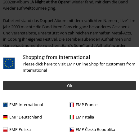
2002er-Album „
A Night at the Opera
“ wieder fand, mit dem die Band
wieder auf Welttournee ging.
Dabei entstand das Doppel-Album mit dem schlichten Namen „Live“. Im
Jahr 2003 machte die Band ihren Fans ein ganz besonderes Geschenk
und veranstaltete, unterstützt von zahlreichen namhaften Metal-Acts,
in Coburg ihr eigenes Festival. Die atemberaubenden Aufnahmen und
Gänsehautmomente zwischen „Bard’s Song“ und „Valhalla“ wurden
2004 auf der Live-DVD „Imaginations Through the Looking Glass“
Shopping from International
verewigt.
Please click here to visit EMP Online Shop for customers from
International
Auf den großen Erfolg folgte der Schock, als Thomen Stauch die Band
2005 nach 20 Jahren verließ. Der energiegeladene Hesse Frederik Ehmke
folgte ihm an den Drums. Gemeinsam wechselte die neue Konstellation
Ok
zu Nuclear Blast und veröffentliche 2006 das proggiger klingende „A
Twist in the Myth“ sowie „At the Edge of Time“ von 2010, das erstmal
Geschichten aus „A Song of Ice and Fire“ von „Game of Thrones“-
EMP International
EMP France
Schöpfer George R.R. Martin aufgriff.
EMP Deutschland
EMP Italia
2012 ließ die Band ihre Schaffensgeschichte mit dem Best-Of-Doppler
„Memories of a Time to Come“ Revue passieren. Mit „
Beyond the Red
EMP Polska
EMP Česká Republika
Mirror
“ von 2015, das sie 2016 auch auf dem Wacken Open Air
präsentierten, erzählt Hansi Kürsch sein auf „Imgaginations“