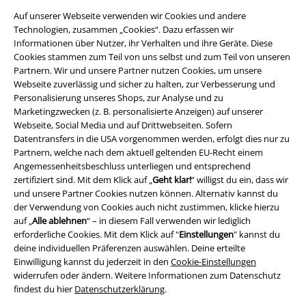
Auf unserer Webseite verwenden wir Cookies und andere
Technologien, zusammen „Cookies“. Dazu erfassen wir
Informationen über Nutzer, ihr Verhalten und ihre Geräte. Diese
Cookies stammen zum Teil von uns selbst und zum Teil von unseren
Partnern. Wir und unsere Partner nutzen Cookies, um unsere
Webseite zuverlässig und sicher zu halten, zur Verbesserung und
Rechtliches
Personalisierung unseres Shops, zur Analyse und zu
Marketingzwecken (z. B. personalisierte Anzeigen) auf unserer
AGB
Webseite, Social Media und auf Drittwebseiten. Sofern
Datentransfers in die USA vorgenommen werden, erfolgt dies nur zu
Impressum
Partnern, welche nach dem aktuell geltenden EU-Recht einem
Angemessenheitsbeschluss unterliegen und entsprechend
Datenschutz
zertifiziert sind. Mit dem Klick auf „
Geht klar!
“ willigst du ein, dass wir
und unsere Partner Cookies nutzen können. Alternativ kannst du
der Verwendung von Cookies auch nicht zustimmen, klicke hierzu
Entsorgung und Umweltschutz
auf „
Alle ablehnen
“ – in diesem Fall verwenden wir lediglich
erforderliche Cookies. Mit dem Klick auf "
Einstellungen
" kannst du
Konformitätserklärung
deine individuellen Präferenzen auswählen. Deine erteilte
Einwilligung kannst du jederzeit in den
Cookie-Einstellungen
Information zur Barrierefreiheit
widerrufen oder ändern. Weitere Informationen zum Datenschutz
findest du hier
Datenschutzerklärung
.
Cookie-Einstellungen