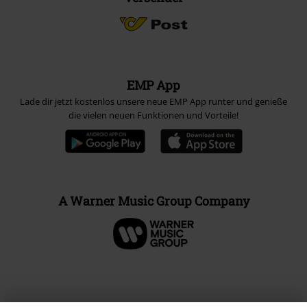
EMP App
Lade dir jetzt kostenlos unsere neue EMP App runter und genieße
die vielen neuen Funktionen und Vorteile!
A Warner Music Group Company