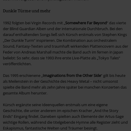
Dunkle Türme und mehr
1992 folgten bei Virgin Records mit „
Somewhere Far Beyond
“ das vierte
der Blind Guardian Alben und der internationale Durchbruch. Bei den
darauf enthaltenden Songs ließ sich Kürsch erstmals von Stephen Kings
„Der Dunkle Turm“ inspirieren. Die Kombination aus orchestralem
Sound, Fantasy-Texten und traumhaft wirkenden Plattencovern aus der
Feder von Andreas Marshall machte die Band auch im fernen in Japan
beliebt: So sehr, dass sie 1993 ihre erste Live-Platte als „Tokyo Tales“
veröffentlichten.
Das 1995 erschienene „
Imaginations from the Other Side
“ gilt bis heute
als Meilenstein in der Geschichte des Heavy Metal – nicht umsonst
spielte die Band mehr als zehn Jahre später bei manchen Konzerten das
gesamte Album herunter.
Kürsch ergänzte seine Ideenquellen erstmals um eine eigene
Geschichte, die unter anderem im epischen Kracher „And the Story
Ends“ Eingang findet. Daneben spielten auch Elemente der Artus-Sage
wichtige Rollen, während die titelgebende Hymne alle Register zieht und
Eskapismus, fantastische Welten und Träumer besingt.