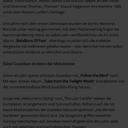
Metal“ Hansi Kürsch, André Olbrich und Marcus Siepen an den Äxten
und Drummer Thomas „Thomen“ Stauch begannen ihre Karriere 1985
unter dem Namen Lucifer’s Heritage.
Drei Jahre nach dem ersten Demotape wurden sie bei No Remorse
Records unter Vertrag genommen. Mit dem Plattenvertrag folgte die
Namensänderung. Noch im selben Jahr veröffentlichten sie ihr erstes
Album „
Batallions Of Fear
“. Allerdings mussten sich die Krefelder
Vergleiche mit Helloween gefallen lassen – klar, denn Kai Hansen selbst
unterstützte die Band an Mikrofon und Gitarre.
Blind Guardian erobern die Metalszene
Schon ein Jahr später schossen Guardian mit „
Follow the Blind
“ nach.
Mit dem dritten Album „
Tales from the Twilight World
“ kristallisierte sich
der unverwechselbare Blind-Guardian-Klang heraus.
Songs wie „Welcome to Dying“ und „The Last Candle“ wiesen die
komplexen Arrangements und hymnenhaften Refrains auf, die bis
heute Markenzeichen der zuweilen liebevoll-spöttisch „Die Blinden
Gardinen“ genannten Band sind. Die Songtexte griffen weiterhin
Fantasy-Geschichten auf, daneben beschäftigten sich die Lyrics aber
auch mit religiösen und mythologischen Themen.