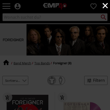
×
EMP
0
Merchandise
-
Packst
Katalog
suchen
Fanartikel
durchsuchen
Shop
für
Rock
&
Entertainment
Band Merch
Top Bands
Foreigner (8)
Filtern