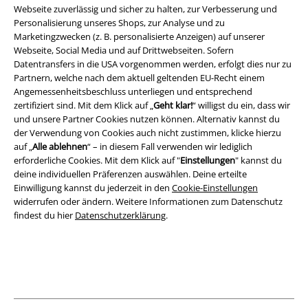
AGB
Webseite zuverlässig und sicher zu halten, zur Verbesserung und
Personalisierung unseres Shops, zur Analyse und zu
Marketingzwecken (z. B. personalisierte Anzeigen) auf unserer
Impressum
Webseite, Social Media und auf Drittwebseiten. Sofern
Datentransfers in die USA vorgenommen werden, erfolgt dies nur zu
Datenschutz
Partnern, welche nach dem aktuell geltenden EU-Recht einem
Angemessenheitsbeschluss unterliegen und entsprechend
Entsorgung und Umweltschutz
zertifiziert sind. Mit dem Klick auf „
Geht klar!
“ willigst du ein, dass wir
und unsere Partner Cookies nutzen können. Alternativ kannst du
Konformitätserklärung
der Verwendung von Cookies auch nicht zustimmen, klicke hierzu
auf „
Alle ablehnen
“ – in diesem Fall verwenden wir lediglich
erforderliche Cookies. Mit dem Klick auf "
Einstellungen
" kannst du
Information zur Barrierefreiheit
deine individuellen Präferenzen auswählen. Deine erteilte
Einwilligung kannst du jederzeit in den
Cookie-Einstellungen
Cookie-Einstellungen
widerrufen oder ändern. Weitere Informationen zum Datenschutz
findest du hier
Datenschutzerklärung
.
Vertrag widerrufen
Alle Preise inkl. gesetzlicher Mehrwertsteuer, zzgl.
Versandkosten
© 1986-2026 E.M.P. Merchandising HGmbH