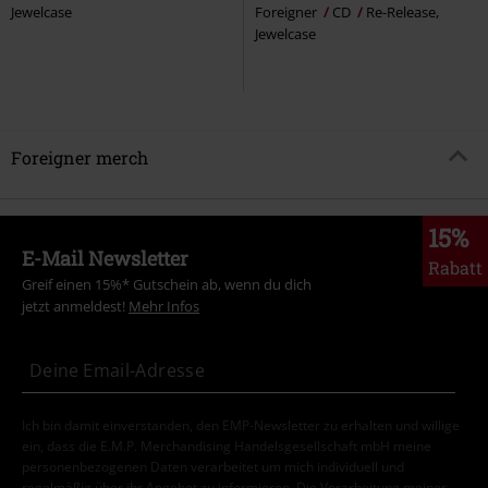
Jewelcase
Foreigner
CD
Re-Release,
Jewelcase
Foreigner merch
15%
E-Mail Newsletter
Rabatt
Greif einen 15%* Gutschein ab, wenn du dich
jetzt anmeldest!
Mehr Infos
Ich bin damit einverstanden, den EMP-Newsletter zu erhalten und willige
ein, dass die E.M.P. Merchandising Handelsgesellschaft mbH meine
personenbezogenen Daten verarbeitet um mich individuell und
regelmäßig über ihr Angebot zu informieren. Die Verarbeitung meiner