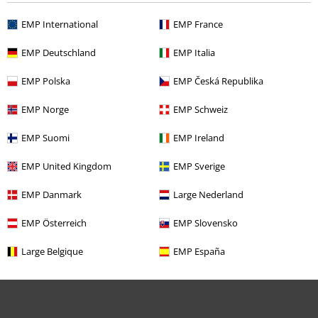
18:00 Uhr.
Mehr Infos
EMP International
EMP France
Chat starten
EMP Deutschland
EMP Italia
EMP Polska
EMP Česká Republika
Kundenservice
EMP Norge
EMP Schweiz
FAQ / Hilfe
EMP Suomi
EMP Ireland
Rückgaberichtlinien
EMP United Kingdom
EMP Sverige
Artikel zurücksenden
EMP Danmark
Large Nederland
Größentabelle
EMP Österreich
EMP Slovensko
BSC Mitgliedschaft kündigen
Large Belgique
EMP España
Zahlungsarten