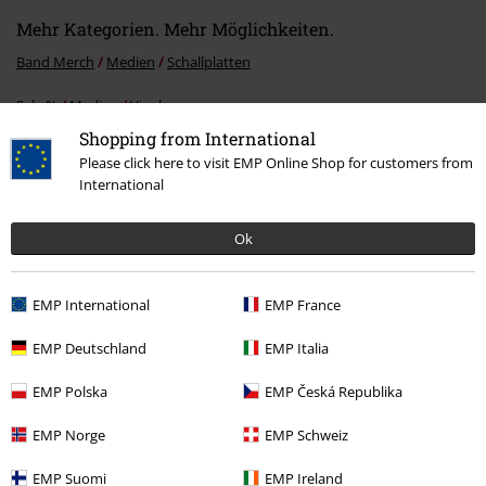
Mehr Kategorien. Mehr Möglichkeiten.
Band Merch
Medien
Schallplatten
Sale %
Medien
Vinyl
Shopping from International
Band Merch
Top Bands
Foreigner
Please click here to visit EMP Online Shop for customers from
International
Band Merch
Genre
Ok
15%
E-Mail Newsletter
EMP International
EMP France
Rabatt
Greif einen 15%* Gutschein ab, wenn du dich
EMP Deutschland
EMP Italia
jetzt anmeldest!
Mehr Infos
EMP Polska
EMP Česká Republika
EMP Norge
EMP Schweiz
Ich bin damit einverstanden, den EMP-Newsletter zu erhalten und willige
EMP Suomi
EMP Ireland