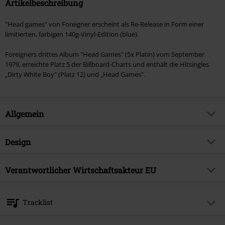
Artikelbeschreibung
"Head games" von Foreigner erscheint als Re-Release in Form einer
limitierten, farbigen 140g-Vinyl-Edition (blue).
Foreigners drittes Album "Head Games" (5x Platin) vom September
1979, erreichte Platz 5 der Billboard-Charts und enthält die Hitsingles
„Dirty White Boy" (Platz 12) und „Head Games".
Allgemein
Artikelnummer:
576986
Design
Titel
Head games
Produkt-Typ
LP
Musikgenre
Verantwortlicher Wirtschaftsakteur EU
Rock
Medienformat
LP
Produktthema
Bands
Warner Music Group Germany Holding GmbH
Alter Wandrahm 14
Band
Foreigner
Tracklist
20457 Hamburg
Erscheinungsdatum
25.10.2024
Germany
LP 1