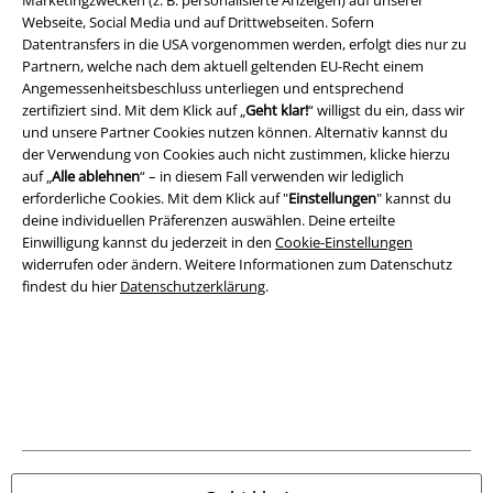
Webseite, Social Media und auf Drittwebseiten. Sofern
Rechtliches
Datentransfers in die USA vorgenommen werden, erfolgt dies nur zu
AGB
Partnern, welche nach dem aktuell geltenden EU-Recht einem
Angemessenheitsbeschluss unterliegen und entsprechend
zertifiziert sind. Mit dem Klick auf „
Geht klar!
“ willigst du ein, dass wir
Impressum
und unsere Partner Cookies nutzen können. Alternativ kannst du
der Verwendung von Cookies auch nicht zustimmen, klicke hierzu
Datenschutz
auf „
Alle ablehnen
“ – in diesem Fall verwenden wir lediglich
erforderliche Cookies. Mit dem Klick auf "
Einstellungen
" kannst du
Entsorgung und Umweltschutz
deine individuellen Präferenzen auswählen. Deine erteilte
Einwilligung kannst du jederzeit in den
Cookie-Einstellungen
Konformitätserklärung
widerrufen oder ändern. Weitere Informationen zum Datenschutz
findest du hier
Datenschutzerklärung
.
Information zur Barrierefreiheit
Cookie-Einstellungen
Vertrag widerrufen
Alle Preise inkl. gesetzlicher Mehrwertsteuer, zzgl.
Versandkosten
© 1986-2026 E.M.P. Merchandising HGmbH