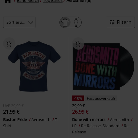
Band Merch
Top Bands
Aerosmith (8)
Filtern
-10%
Fast ausverkauft
UVP
29,99 €
29,99 €
21,99 €
26,99 €
Boston Pride
Aerosmith
T-
Done with mirrors
Aerosmith
Shirt
LP
Re-Release, Standard
Re-
Release