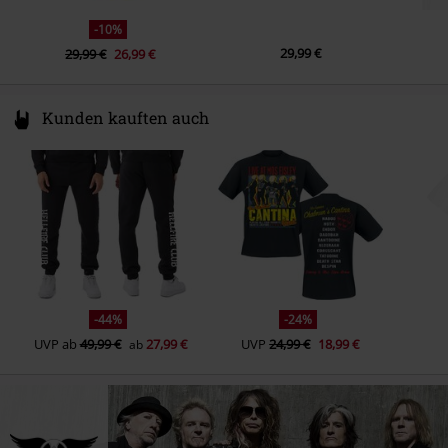
6.
Write Me a Letter (2024 Mix)
-10%
7.
Movin' Out (2024 Mix)
29,99 €
29,99 €
26,99 €
8.
Walkin' The Dog (2024 Mix)
Kunden kauften auch
-44%
-24%
UVP
ab
49,99 €
27,99 €
UVP
24,99 €
18,99 €
ab