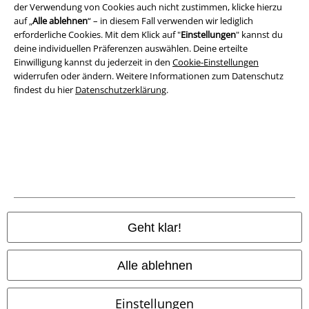
Datenschutz
der Verwendung von Cookies auch nicht zustimmen, klicke hierzu
auf „
Alle ablehnen
“ – in diesem Fall verwenden wir lediglich
Entsorgung und Umweltschutz
erforderliche Cookies. Mit dem Klick auf "
Einstellungen
" kannst du
deine individuellen Präferenzen auswählen. Deine erteilte
Einwilligung kannst du jederzeit in den
Cookie-Einstellungen
Konformitätserklärung
widerrufen oder ändern. Weitere Informationen zum Datenschutz
findest du hier
Datenschutzerklärung
.
Information zur Barrierefreiheit
Cookie-Einstellungen
Vertrag widerrufen
Alle Preise inkl. gesetzlicher Mehrwertsteuer, zzgl.
Versandkosten
© 1986-2026 E.M.P. Merchandising HGmbH
Geht klar!
Alle ablehnen
EMP Online Shops
Einstellungen