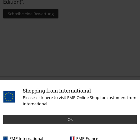
Edition)".
Schreibe eine Bewertung
Shopping from International
Mehr Kategorien. Mehr Möglichkeiten.
Please click here to visit EMP Online Shop for customers from
Sale %
Medien
Vinyl
International
Band Merch
Medien
Schallplatten
Ok
Band Merch
Genre
Rock
Band Merch
Genre
Hardrock
EMP International
EMP France