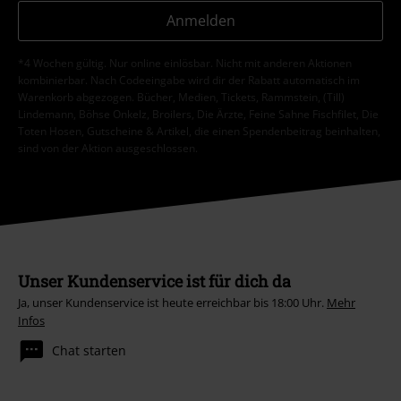
Anmelden
*4 Wochen gültig. Nur online einlösbar. Nicht mit anderen Aktionen
kombinierbar. Nach Codeeingabe wird dir der Rabatt automatisch im
Warenkorb abgezogen. Bücher, Medien, Tickets, Rammstein, (Till)
Lindemann, Böhse Onkelz, Broilers, Die Ärzte, Feine Sahne Fischfilet, Die
Toten Hosen, Gutscheine & Artikel, die einen Spendenbeitrag beinhalten,
sind von der Aktion ausgeschlossen.
Unser Kundenservice ist für dich da
Ja, unser Kundenservice ist heute erreichbar bis 18:00 Uhr.
Mehr
Infos
Chat starten