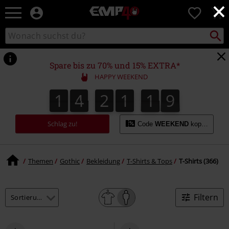
×
EMP
0
Merchandise
-
Packst
Katalog
suchen
Fanartikel
durchsuchen
Shop
für
Spare bis zu 70% und 15% EXTRA*
Rock
HAPPY WEEKEND
&
Entertainment
1
4
2
1
1
8
1
4
2
1
1
7
7
2
9
8
Schlag zu!
Code
WEEKEND
kopieren
Themen
Gothic
Bekleidung
T-Shirts & Tops
T-Shirts (366)
Filtern