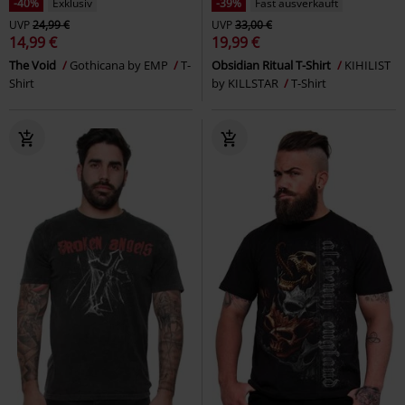
-40%
Exklusiv
-39%
Fast ausverkauft
UVP
24,99 €
UVP
33,00 €
14,99 €
19,99 €
The Void
Gothicana by EMP
T-
Obsidian Ritual T-Shirt
KIHILIST
Shirt
by KILLSTAR
T-Shirt