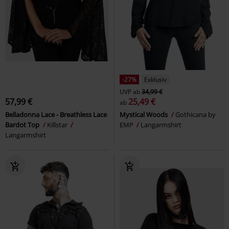
-27%
Exklusiv
UVP
ab
34,99 €
57,99 €
25,49 €
ab
Belladonna Lace - Breathless Lace
Mystical Woods
Gothicana by
Bardot Top
Killstar
EMP
Langarmshirt
Langarmshirt