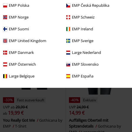
EMP Polska
EMP Česká Republika
EMP Norge
EMP Schweiz
EMP Suomi
EMP Ireland
EMP United Kingdom
EMP Sverige
EMP Danmark
Large Nederland
EMP Österreich
EMP Slovensko
Large Belgique
EMP España
-33%
Fast ausverkauft
-40%
Exklusiv
UVP
ab
29,99 €
UVP
24,99 €
19,99 €
14,99 €
ab
You Really Got Me
Gothicana by
Auffälliges Oberteil mit
EMP
T-Shirt
Spitzendetails
Gothicana by
EMP
Langarmshirt