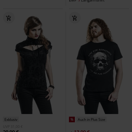
Exklusiv
%
Auch in Plus Size
UVP
31,00 €