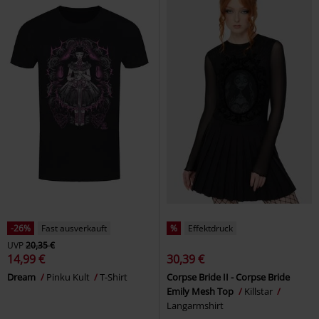
-26%
Fast ausverkauft
%
Effektdruck
UVP
20,35 €
14,99 €
30,39 €
Dream
Pinku Kult
T-Shirt
Corpse Bride II - Corpse Bride
Emily Mesh Top
Killstar
Langarmshirt