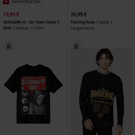
%
Auch in Plus Size
19,99 €
26,99 €
Gothabilly III - Go Team Satan T-
Flaming Rose
Spiral
Shirt
Killstar
T-Shirt
Langarmshirt