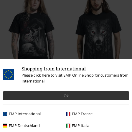
Shopping from International
Please click here to visit EMP Online Shop for customers from
International
Auch in Plus Size
Auch in Plus Size
Ok
19,99 €
19,99 €
ab
ab
Dead Kiss
Spiral
T-Shirt
Forest Wolf
Spiral
T-Shirt
EMP International
EMP France
EMP Deutschland
EMP Italia