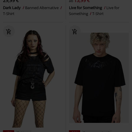
29,99 €
13,99 €
ab
Dark Lady
Banned Alternative
Live for Something
Live for
T-Shirt
Something
T-Shirt