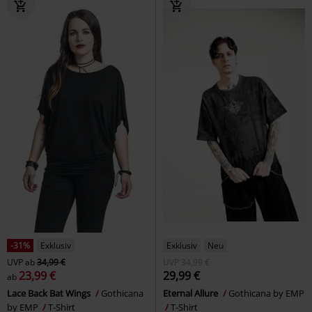
-31%
Exklusiv
Exklusiv
Neu
UVP
ab
34,99 €
UVP
34,99 €
23,99 €
29,99 €
ab
Lace Back Bat Wings
Gothicana
Eternal Allure
Gothicana by EMP
by EMP
T-Shirt
T-Shirt