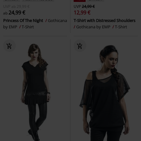
UVP
ab
29,99 €
UVP
24,99 €
24,99 €
12,99 €
ab
Princess Of The Night
Gothicana
T-Shirt with Distressed Shoulders
by EMP
T-Shirt
Gothicana by EMP
T-Shirt