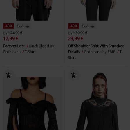
-48%
Exklusiv
-40%
Exklusiv
UVP
24,99 €
UVP
39,99 €
12,99 €
23,99 €
Forever Lost
Black Blood by
Off Shoulder Shirt With Smocked
Gothicana
T-Shirt
Details
Gothicana by EMP
T-
Shirt