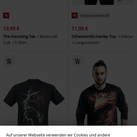
%
%
Fast ausverkauft
19,99 €
11,99 €
The Haunting Tee
Blackcraft
Otherworlds Henley Top
Killstar
Cult
T-Shirt
Langarmshirt
Auf unserer Webseite verwenden wir Cookies und andere