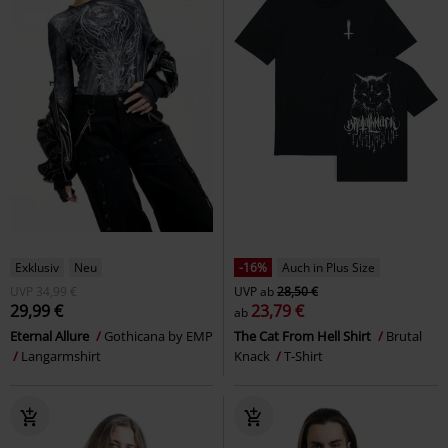
Exklusiv
Neu
-16%
Auch in Plus Size
UVP
34,99 €
UVP
ab
28,50 €
29,99 €
23,79 €
ab
Eternal Allure
Gothicana by EMP
The Cat From Hell Shirt
Brutal
Langarmshirt
Knack
T-Shirt