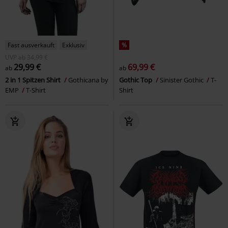
Fast ausverkauft
Exklusiv
%
UVP
ab
34,99 €
29,99 €
69,99 €
ab
ab
2 in 1 Spitzen Shirt
Gothicana by
Gothic Top
Sinister Gothic
T-
EMP
T-Shirt
Shirt