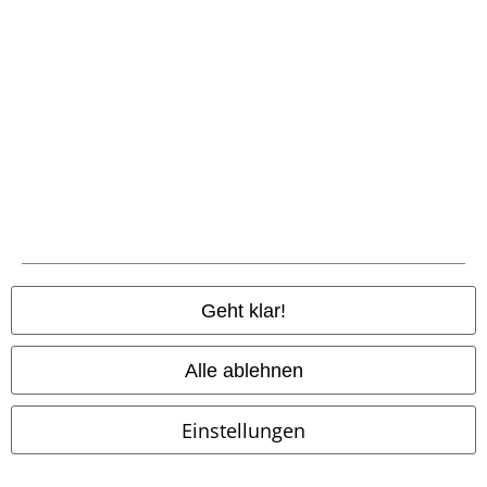
%
Schnürung
Auch in Plus Size
UVP
ab
42,99 €
19,99 €
39,99 €
ab
Jack Is Back
The Nightmare
Gunner Top Mens Black
Before Christmas
T-Shirt
Chemical Black
T-Shirt
Geht klar!
Alle ablehnen
Einstellungen