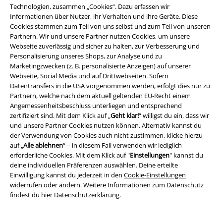
Technologien, zusammen „Cookies“. Dazu erfassen wir
Informationen über Nutzer, ihr Verhalten und ihre Geräte. Diese
Cookies stammen zum Teil von uns selbst und zum Teil von unseren
Partnern. Wir und unsere Partner nutzen Cookies, um unsere
Webseite zuverlässig und sicher zu halten, zur Verbesserung und
Personalisierung unseres Shops, zur Analyse und zu
Marketingzwecken (z. B. personalisierte Anzeigen) auf unserer
19,99 €
24,99 €
Webseite, Social Media und auf Drittwebseiten. Sofern
Mark of the Tiger
Spiral
T-Shirt
Phoenix Arisen
Spiral
Datentransfers in die USA vorgenommen werden, erfolgt dies nur zu
Langarmshirt
Partnern, welche nach dem aktuell geltenden EU-Recht einem
Angemessenheitsbeschluss unterliegen und entsprechend
zertifiziert sind. Mit dem Klick auf „
Geht klar!
“ willigst du ein, dass wir
und unsere Partner Cookies nutzen können. Alternativ kannst du
der Verwendung von Cookies auch nicht zustimmen, klicke hierzu
auf „
Alle ablehnen
“ – in diesem Fall verwenden wir lediglich
erforderliche Cookies. Mit dem Klick auf "
Einstellungen
" kannst du
deine individuellen Präferenzen auswählen. Deine erteilte
Einwilligung kannst du jederzeit in den
Cookie-Einstellungen
widerrufen oder ändern. Weitere Informationen zum Datenschutz
findest du hier
Datenschutzerklärung
.