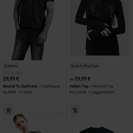
Exklusiv
Auch in Plus Size
UVP
34,99 €
29,99 €
29,99 €
ab
Bound To Darkness
Gothicana
Veilsin Top
KIHILIST by
by EMP
T-Shirt
KILLSTAR
Langarmshirt