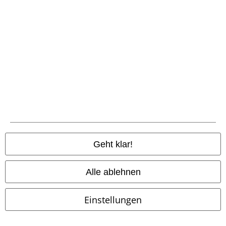
-40%
Exklusiv
Metalldetails
UVP
99,99 €
UVP
ab
109,99 €
59,99 €
99,99 €
ab
Skeleton Girl Jacket
Hell Bunny
Bloodsucker
Gothicana by EMP
Collegejacke
Winterjacke
Geht klar!
Alle ablehnen
Einstellungen