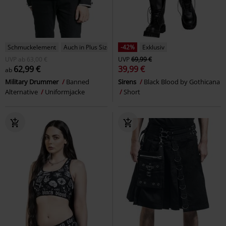
Schmuckelement
Auch in Plus Size
-42%
Exklusiv
UVP
ab
63,00 €
UVP
69,99 €
62,99 €
39,99 €
ab
Military Drummer
Banned
Sirens
Black Blood by Gothicana
Alternative
Uniformjacke
Short