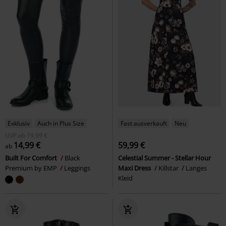
Exklusiv
Auch in Plus Size
Fast ausverkauft
Neu
UVP
ab
19,99 €
14,99 €
59,99 €
ab
Built For Comfort
Black
Celestial Summer - Stellar Hour
Premium by EMP
Leggings
Maxi Dress
Killstar
Langes
Kleid