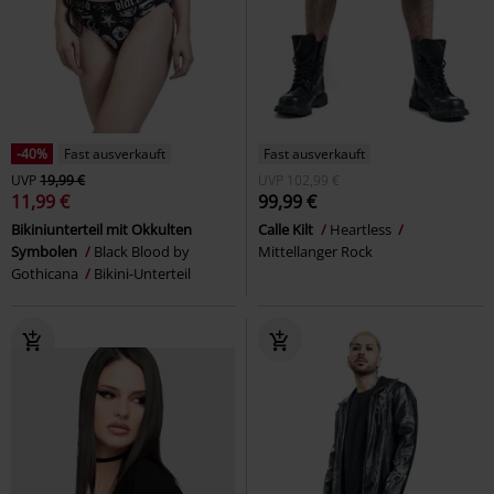
-40%
Fast ausverkauft
Fast ausverkauft
UVP
19,99 €
UVP
102,99 €
11,99 €
99,99 €
Bikiniunterteil mit Okkulten
Calle Kilt
Heartless
Symbolen
Black Blood by
Mittellanger Rock
Gothicana
Bikini-Unterteil