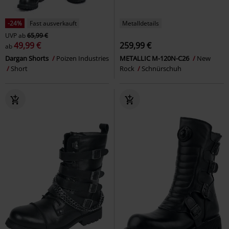
-24%
Fast ausverkauft
Metalldetails
UVP
ab
65,99 €
49,99 €
259,99 €
ab
Dargan Shorts
Poizen Industries
METALLIC M-120N-C26
New
Short
Rock
Schnürschuh