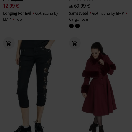
UVP
24,99 €
UVP
ab
89,99 €
12,99 €
69,99 €
ab
Longing For Evil
Gothicana by
Samsaveel
Gothicana by EMP
EMP
Top
Cargohose