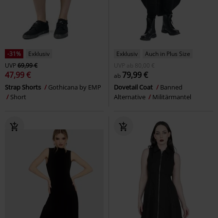
-31%
Exklusiv
Exklusiv
Auch in Plus Size
UVP
69,99 €
UVP
ab
80,00 €
47,99 €
79,99 €
ab
Strap Shorts
Gothicana by EMP
Dovetail Coat
Banned
Short
Alternative
Militärmantel