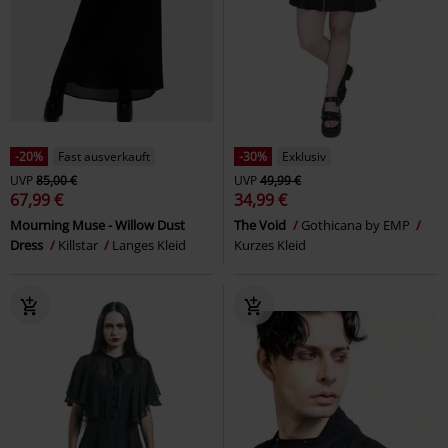
-20%
Fast ausverkauft
-30%
Exklusiv
UVP
85,00 €
UVP
49,99 €
67,99 €
34,99 €
Mourning Muse - Willow Dust
The Void
Gothicana by EMP
Dress
Killstar
Langes Kleid
Kurzes Kleid