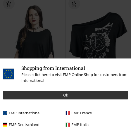
Shopping from International
Please click here to visit EMP Online Shop for customers from
International
Ok
-31%
Exklusiv
-40%
Exklusiv
UVP
ab
34,99 €
UVP
24,99 €
EMP International
EMP France
23,99 €
14,99 €
ab
EMP Deutschland
EMP Italia
Lace Back Bat Wings
Gothicana
T-Shirt With Dream Catcher Print
by EMP
T-Shirt
Gothicana by EMP
T-Shirt