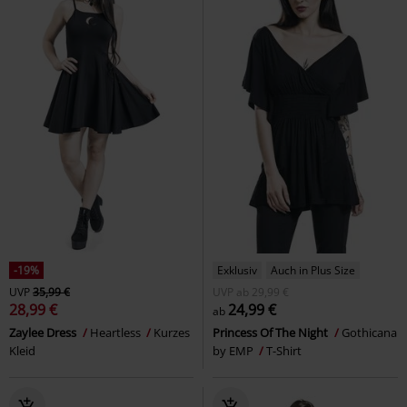
-19%
Exklusiv
Auch in Plus Size
UVP
35,99 €
UVP
ab
29,99 €
28,99 €
24,99 €
ab
Zaylee Dress
Heartless
Kurzes
Princess Of The Night
Gothicana
Kleid
by EMP
T-Shirt