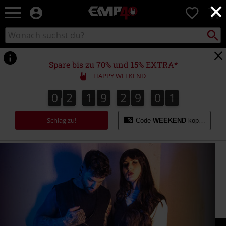
×
EMP
0
Merchandise
-
Packst
Katalog
suchen
Fanartikel
durchsuchen
Shop
für
Spare bis zu 70% und 15% EXTRA*
Rock
HAPPY WEEKEND
&
Entertainment
0
2
1
9
2
9
0
0
0
2
1
9
2
8
5
9
8
9
1
9
0
5
0
Schlag zu!
Code
WEEKEND
kopieren