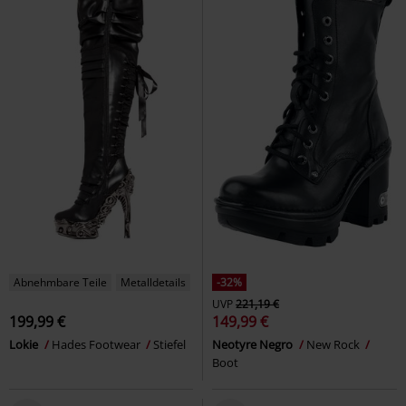
Abnehmbare Teile
Metalldetails
-32%
UVP
221,19 €
199,99 €
149,99 €
Lokie
Hades Footwear
Stiefel
Neotyre Negro
New Rock
Boot