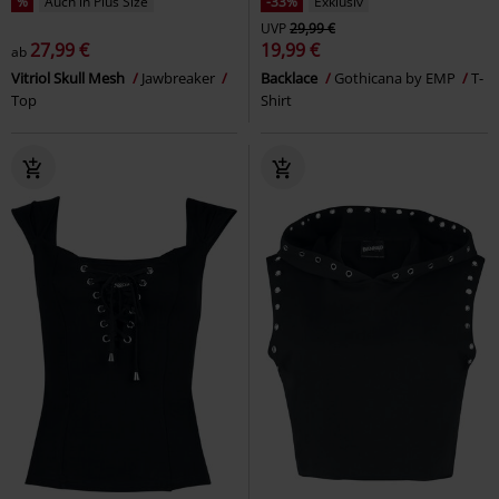
%
Auch in Plus Size
-33%
Exklusiv
UVP
29,99 €
27,99 €
19,99 €
ab
Vitriol Skull Mesh
Jawbreaker
Backlace
Gothicana by EMP
T-
Top
Shirt