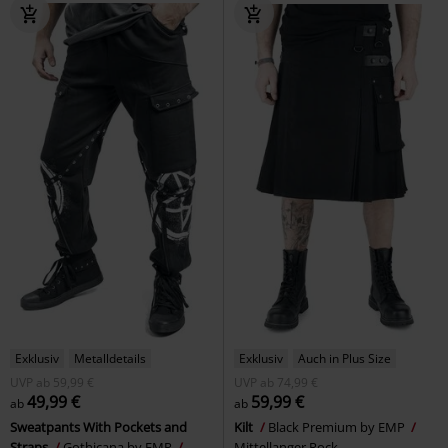
Exklusiv
Metalldetails
Exklusiv
Auch in Plus Size
UVP
ab
59,99 €
UVP
ab
74,99 €
49,99 €
59,99 €
ab
ab
Sweatpants With Pockets and
Kilt
Black Premium by EMP
Straps
Gothicana by EMP
Mittellanger Rock