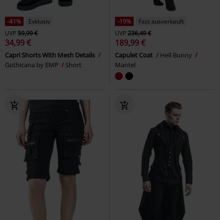
-41%
Exklusiv
-19%
Fast ausverkauft
UVP
59,99 €
UVP
236,49 €
34,99 €
189,99 €
Capri Shorts With Mesh Details
Capulet Coat
Hell Bunny
Gothicana by EMP
Short
Mantel