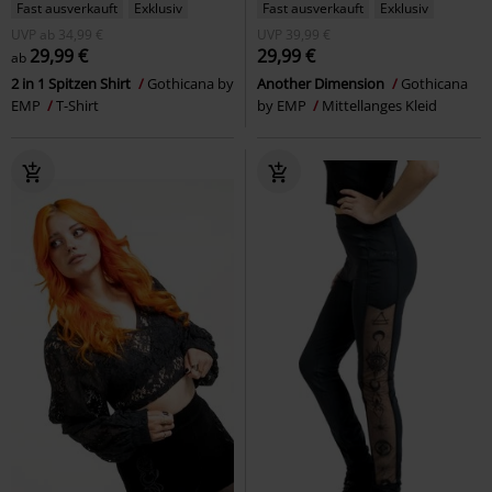
Fast ausverkauft
Exklusiv
Fast ausverkauft
Exklusiv
UVP
ab
34,99 €
UVP
39,99 €
29,99 €
29,99 €
ab
2 in 1 Spitzen Shirt
Gothicana by
Another Dimension
Gothicana
EMP
T-Shirt
by EMP
Mittellanges Kleid