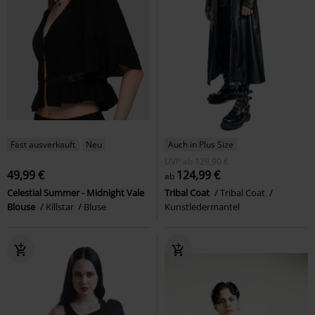
Fast ausverkauft
Neu
Auch in Plus Size
UVP
ab
129,90 €
49,99 €
124,99 €
ab
Celestial Summer - Midnight Vale
Tribal Coat
Tribal Coat
Blouse
Killstar
Bluse
Kunstledermantel