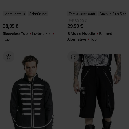
Metalldetails
Schnürung
Fast ausverkauft
Auch in Plus Size
UVP
30,00 €
38,99 €
29,99 €
Sleeveless Top
Jawbreaker
B Movie Hoodie
Banned
Top
Alternative
Top