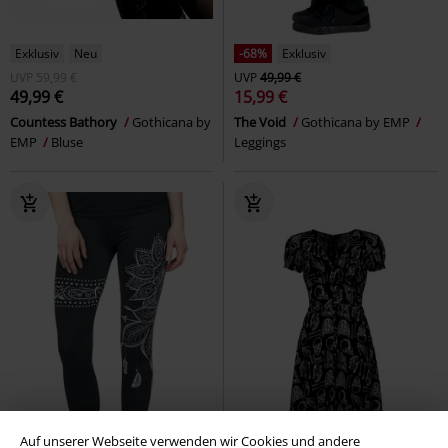
Exklusiv
Neu
-68%
Exklusiv
UVP
59,99 €
UVP
49,99 €
49,99 €
15,99 €
Countess Bathory
Gothicana by
The Void
Gothicana by EMP
EMP
Bluse
Leggings
Auf unserer Webseite verwenden wir Cookies und andere