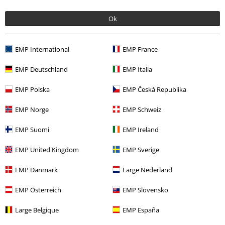
Ok
UVP
7,14 €
UVP
13,19 €
6,99 €
12,99 €
Extra Large Net Tights
Pamela
Fishnet
Pamela Mann
EMP International
EMP France
Mann
Strumpfhose
Strumpfhose
EMP Deutschland
EMP Italia
EMP Polska
EMP Česká Republika
EMP Norge
EMP Schweiz
EMP Suomi
EMP Ireland
EMP United Kingdom
EMP Sverige
EMP Danmark
Large Nederland
EMP Österreich
EMP Slovensko
Large Belgique
EMP España