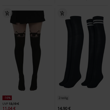
-16%
2-teilig
UVP
13,19 €
11,04 €
14,90 €