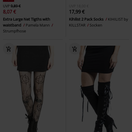
UVP
9,89 €
UVP
18,00 €
8,07 €
17,99 €
Extra Large Net Tigths with
Kihilist 2 Pack Socks
KIHILIST by
waistband
Pamela Mann
KILLSTAR
Socken
Strumpfhose