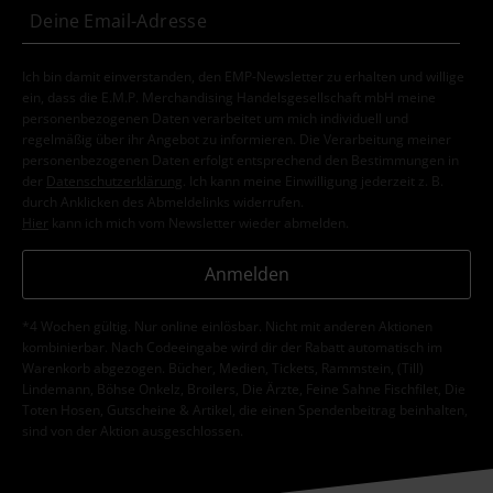
Ich bin damit einverstanden, den EMP-Newsletter zu erhalten und willige
ein, dass die E.M.P. Merchandising Handelsgesellschaft mbH meine
personenbezogenen Daten verarbeitet um mich individuell und
regelmäßig über ihr Angebot zu informieren. Die Verarbeitung meiner
personenbezogenen Daten erfolgt entsprechend den Bestimmungen in
der
Datenschutzerklärung
. Ich kann meine Einwilligung jederzeit z. B.
durch Anklicken des Abmeldelinks widerrufen.
Hier
kann ich mich vom Newsletter wieder abmelden.
Anmelden
*4 Wochen gültig. Nur online einlösbar. Nicht mit anderen Aktionen
kombinierbar. Nach Codeeingabe wird dir der Rabatt automatisch im
Warenkorb abgezogen. Bücher, Medien, Tickets, Rammstein, (Till)
Lindemann, Böhse Onkelz, Broilers, Die Ärzte, Feine Sahne Fischfilet, Die
Toten Hosen, Gutscheine & Artikel, die einen Spendenbeitrag beinhalten,
sind von der Aktion ausgeschlossen.