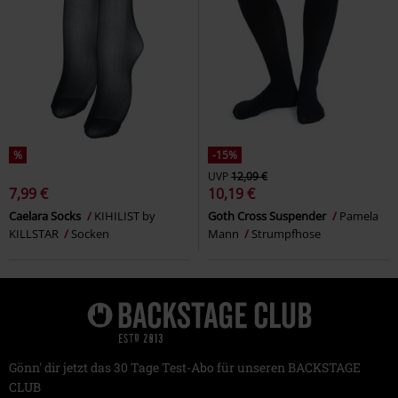
%
-15%
UVP
12,09 €
7,99 €
10,19 €
Caelara Socks
KIHILIST by
Goth Cross Suspender
Pamela
KILLSTAR
Socken
Mann
Strumpfhose
Gönn' dir jetzt das 30 Tage Test-Abo für unseren BACKSTAGE
CLUB