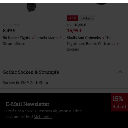
-15%
Exklusiv
UVP
8,79 €
UVP
19,99 €
8,49 €
16,99 €
50 Denier Tights
Pamela Mann
Skulls And Cobwebs
The
Strumpfhose
Nightmare Before Christmas
Socken
Gothic Socken & Strümpfe
Socken im EMP Goth Shop
15%
E-Mail Newsletter
Rabatt
Greif einen 15%* Gutschein ab, wenn du dich
jetzt anmeldest!
Mehr Infos