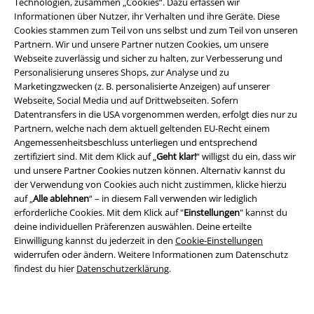
Technologien, zusammen „Cookies“. Dazu erfassen wir
Informationen über Nutzer, ihr Verhalten und ihre Geräte. Diese
Cookies stammen zum Teil von uns selbst und zum Teil von unseren
Partnern. Wir und unsere Partner nutzen Cookies, um unsere
Webseite zuverlässig und sicher zu halten, zur Verbesserung und
Rechtliches
Personalisierung unseres Shops, zur Analyse und zu
Marketingzwecken (z. B. personalisierte Anzeigen) auf unserer
AGB
Webseite, Social Media und auf Drittwebseiten. Sofern
Datentransfers in die USA vorgenommen werden, erfolgt dies nur zu
Partnern, welche nach dem aktuell geltenden EU-Recht einem
Impressum
Angemessenheitsbeschluss unterliegen und entsprechend
zertifiziert sind. Mit dem Klick auf „
Geht klar!
“ willigst du ein, dass wir
Datenschutz
und unsere Partner Cookies nutzen können. Alternativ kannst du
der Verwendung von Cookies auch nicht zustimmen, klicke hierzu
Entsorgung und Umweltschutz
auf „
Alle ablehnen
“ – in diesem Fall verwenden wir lediglich
erforderliche Cookies. Mit dem Klick auf "
Einstellungen
" kannst du
Konformitätserklärung
deine individuellen Präferenzen auswählen. Deine erteilte
Einwilligung kannst du jederzeit in den
Cookie-Einstellungen
widerrufen oder ändern. Weitere Informationen zum Datenschutz
Information zur Barrierefreiheit
findest du hier
Datenschutzerklärung
.
Cookie-Einstellungen