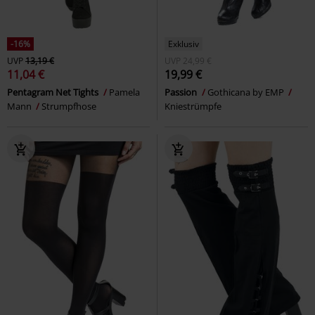
-16%
Exklusiv
UVP
13,19 €
UVP
24,99 €
11,04 €
19,99 €
Pentagram Net Tights
Pamela
Passion
Gothicana by EMP
Mann
Strumpfhose
Kniestrümpfe