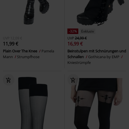
-32%
Exklusiv
UVP
12,09 €
UVP
24,99 €
11,99 €
16,99 €
Plain Over The Knee
Pamela
Beinstulpen mit Schnürungen und
Mann
Strumpfhose
Schnallen
Gothicana by EMP
Kniestrümpfe