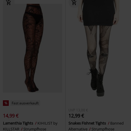
%
Fast ausverkauft
UVP
13,00 €
14,99 €
12,99 €
Lamenthia Tights
KIHILIST by
Snakes Fishnet Tights
Banned
KILLSTAR
Strumpfhose
Alternative
Strumpfhose