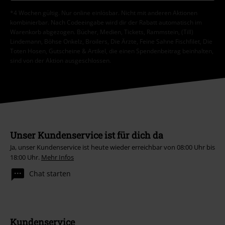
*4 Wochen gültig. Nur online einlösbar. Nicht mit anderen Aktionen
kombinierbar. Nach Codeeingabe wird dir der Rabatt automatisch im
Warenkorb abgezogen. Bücher, Medien, Tickets, Rammstein, (Till)
Lindemann, Böhse Onkelz, Broilers, Die Ärzte, Feine Sahne Fischfilet, Die
Toten Hosen, Gutscheine & Artikel, die einen Spendenbeitrag beinhalten,
sind von der Aktion ausgeschlossen.
Unser Kundenservice ist für dich da
Ja, unser Kundenservice ist heute wieder erreichbar von 08:00 Uhr bis
18:00 Uhr.
Mehr Infos
Chat starten
Kundenservice