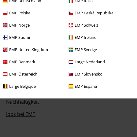
EMP Deutschland
EMP Italia
EMP Backstage Club
EMP Polska
EMP Česká Republika
Studentenrabatt
EMP Norge
EMP Schweiz
EMP Suomi
EMP Ireland
EMP United Kingdom
EMP Sverige
Über EMP
EMP Danmark
Large Nederland
EMP Events
EMP Österreich
EMP Slovensko
Partnerprogramm
Large Belgique
EMP España
EMP Stores
Nachhaltigkeit
Jobs bei EMP