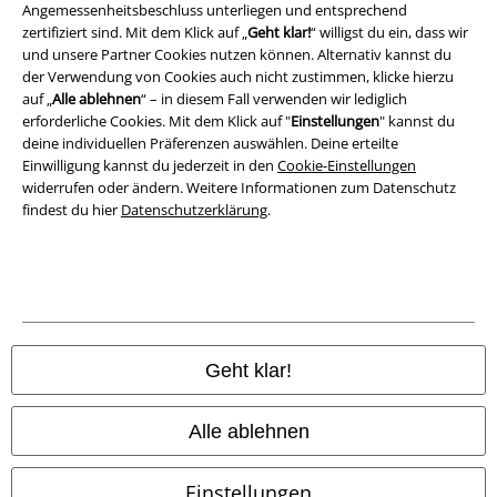
Entsorgung und Umweltschutz
Angemessenheitsbeschluss unterliegen und entsprechend
zertifiziert sind. Mit dem Klick auf „
Geht klar!
“ willigst du ein, dass wir
Konformitätserklärung
und unsere Partner Cookies nutzen können. Alternativ kannst du
der Verwendung von Cookies auch nicht zustimmen, klicke hierzu
auf „
Alle ablehnen
“ – in diesem Fall verwenden wir lediglich
Information zur Barrierefreiheit
erforderliche Cookies. Mit dem Klick auf "
Einstellungen
" kannst du
deine individuellen Präferenzen auswählen. Deine erteilte
Cookie-Einstellungen
Einwilligung kannst du jederzeit in den
Cookie-Einstellungen
widerrufen oder ändern. Weitere Informationen zum Datenschutz
Vertrag widerrufen
findest du hier
Datenschutzerklärung
.
Alle Preise inkl. gesetzlicher Mehrwertsteuer, zzgl.
Versandkosten
© 1986-2026 E.M.P. Merchandising HGmbH
Geht klar!
EMP Online Shops
Alle ablehnen
EMP International
Einstellungen
EMP France