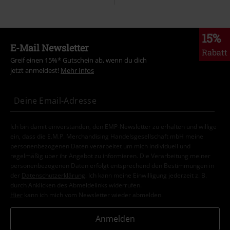
15%
E-Mail Newsletter
Rabatt
Greif einen 15%* Gutschein ab, wenn du dich
jetzt anmeldest!
Mehr Infos
Ich bin damit einverstanden, den EMP-Newsletter zu erhalten und willige
ein, dass die E.M.P. Merchandising Handelsgesellschaft mbH meine
personenbezogenen Daten verarbeitet um mich individuell und
regelmäßig über ihr Angebot zu informieren. Die Verarbeitung meiner
personenbezogenen Daten erfolgt entsprechend den Bestimmungen in
der
Datenschutzerklärung
. Ich kann meine Einwilligung jederzeit z. B.
durch Anklicken des Abmeldelinks widerrufen.
Hier
kann ich mich vom Newsletter wieder abmelden.
Anmelden