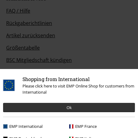
FAQ / Hilfe
Rückgaberichtlinien
Artikel zurücksenden
Größentabelle
BSC Mitgliedschaft kündigen
Zahlungsarten
Shopping from International
Please click here to visit EMP Online Shop for customers from
International
Angebote für dich
Ok
Magazin
Gewinnspiele
EMP International
EMP France
EMP Gutscheine bestellen