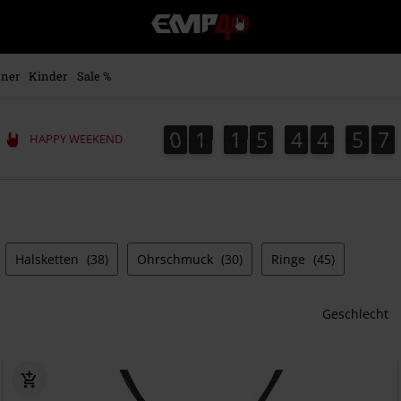
EMP
Merchandise
-
Fanartikel
ner
Kinder
Sale %
Shop
für
Rock
0
1
1
5
4
4
5
6
0
1
1
5
4
4
5
5
5
0
7
6
5
HAPPY WEEKEND
&
Entertainment
Halsketten
(38)
Ohrschmuck
(30)
Ringe
(45)
Geschlecht