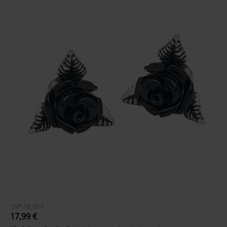
UVP
18,50 €
17,99 €