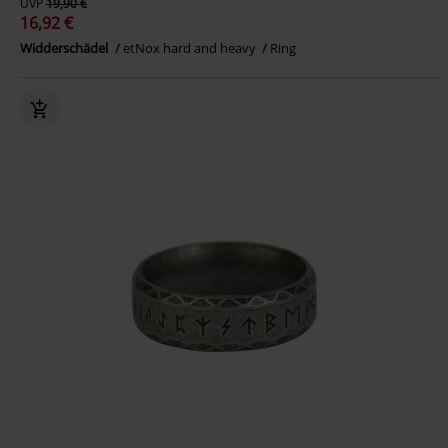
UVP
19,90 €
16,92 €
Widderschädel
etNox hard and heavy
Ring