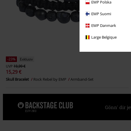
EMP Polska
EMP Suomi
EMP Danmark
Large Belgique
-23%
Exklusiv
UVP
19,99 €
15,29 €
Skull Bracelet
Rock Rebel by EMP
Armband-Set
Gönn' dir j