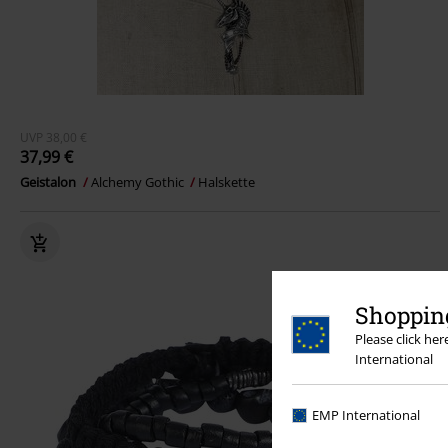
UVP
38,00 €
37,99 €
Geistalon
Alchemy Gothic
Halskette
Shopping
Please click he
International
EMP International