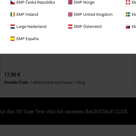
EMP Česká Republika
EMP Norge
EM
EMP Ireland
EMP United Kingdom
EM
Large Nederland
EMP Österreich
EM
EMP España
17,90 €
Double Chain
etNox hard and heavy
Ring
etzt das 30 Tage Test-Abo für unseren BACKSTAGE CLUB