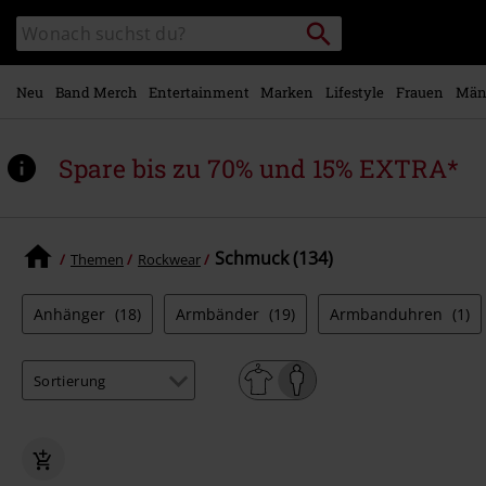
Zum
Packstation
Katalog
Hauptinhalt
suchen
durchsuchen
springen
Neu
Band Merch
Entertainment
Marken
Lifestyle
Frauen
Män
Spare bis zu 70% und 15% EXTRA*
Schmuck (134)
Themen
Rockwear
Anhänger
(18)
Armbänder
(19)
Armbanduhren
(1)