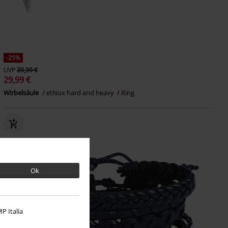
-25%
UVP
39,99 €
29,99 €
Wirbelsäule
etNox hard and heavy
Ring
Ok
P Italia