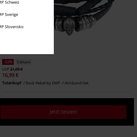
P Schweiz
P Sverige
P Slovensko
-22%
Exklusiv
UVP
21,99 €
16,99 €
Totenkopf
Rock Rebel by EMP
Armband-Set
Jetzt testen!