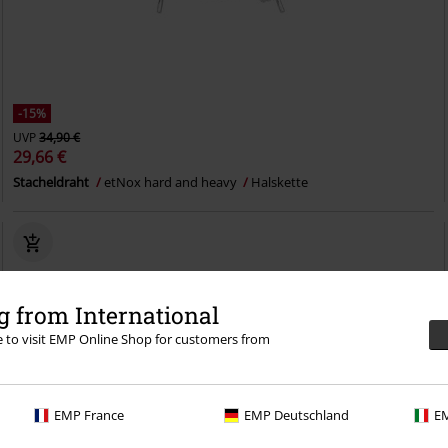
-15%
UVP
34,90 €
29,66 €
Stacheldraht
etNox hard and heavy
Halskette
 from International
re to visit EMP Online Shop for customers from
EMP France
EMP Deutschland
EM