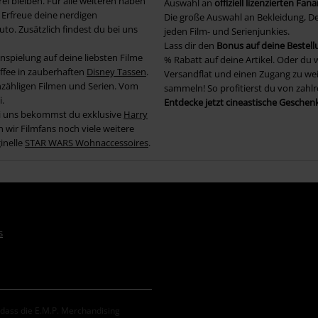
ei bleiben. Für alle weiteren haben
Auswahl an
offiziell lizenzierten Fana
 Erfreue deine nerdigen
Die große Auswahl an Bekleidung, De
to. Zusätzlich findest du bei uns
jeden Film- und Serienjunkies.
Lass dir den
Bonus auf deine Bestell
nspielung auf deine liebsten Filme
% Rabatt auf deine Artikel. Oder du 
ffee in zauberhaften
Disney Tassen
.
Versandflat und einen Zugang zu wei
nzähligen Filmen und Serien. Vom
sammeln! So profitierst du von zah
i.
Entdecke jetzt cineastische Geschen
Bei uns bekommst du exklusive
Harry
wir Filmfans noch viele weitere
inelle
STAR WARS Wohnaccessoires
.
s
, dass die E.M.P. Merchandising