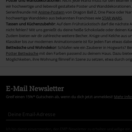
Poster und Wanddekorationen
: Nicht jede Wand muss für den Beamer fr
wir hochwertige und liebevoll gestaltete Poster und Wanddekorationen.
Serienfreunde mit
Anime-Postern
von Dragon Ball Z, One Piece oder Naru
hochwertige Wanddeko aus bekannten Franchises wie
STAR WARS
.
Tassen und Küchenzubehör
: Auf dem Frühstückstisch darf die nächste A
nicht fehlen? Mit uns genießt du deine heiße Schokolade oder deinen Ka
Zudem bieten wir dir zahlreiche weitere Becher, Krüge und Kelche aus u
Klassiker bis zur modernen Animationsserie ist für jeden Fan etwas dabe
Bettwäsche und Wohndekor
: Schlafen wie ein Zauberer in Hogwarts? 
Potter Bettwäsche
mit den Farben passend zu deinem Haus. Dazu bieten 
Möglichkeiten, ihre Wohnung filmreif in Szene zu setzen, etwa durch orig
E-Mail Newsletter
Greif einen 15%* Gutschein ab, wenn du dich jetzt anmeldest!
Mehr Info
Ich bin damit einverstanden, den EMP-Newsletter zu erhalten und willige ein