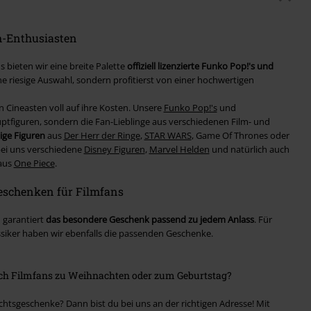
m-Enthusiasten
 bieten wir eine breite Palette
offiziell lizenzierte Funko Pop!'s und
ine riesige Auswahl, sondern profitierst von einer hochwertigen
ineasten voll auf ihre Kosten. Unsere
Funko Pop!'s
und
tfiguren, sondern die Fan-Lieblinge aus verschiedenen Film- und
ige Figuren
aus
Der Herr der Ringe
,
STAR WARS
, Game Of Thrones oder
bei uns verschiedene
Disney Figuren
,
Marvel Helden
und natürlich auch
 aus
One Piece
.
Geschenken für Filmfans
 garantiert
das besondere Geschenk passend zu jedem Anlass
. Für
ssiker haben wir ebenfalls die passenden Geschenke.
ich Filmfans zu Weihnachten oder zum Geburtstag?
sgeschenke? Dann bist du bei uns an der richtigen Adresse! Mit