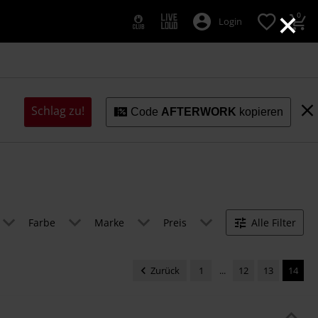
×
0
Login
Schlag zu!
Code
AFTERWORK
kopieren
Farbe
Marke
Preis
Alle Filter
Zurück
1
...
12
13
14