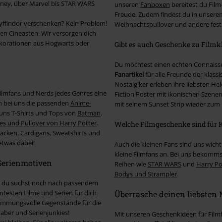
sney, über Marvel bis STAR WARS
unseren
Fanboxen
bereitest du Film
Freude. Zudem findest du in unsere
yffindor verschenken? Kein Problem!
Weihnachtspullover und andere fest
n Cineasten. Wir versorgen dich
korationen aus Hogwarts oder
Gibt es auch Geschenke zu Filmk
Du möchtest einen echten Connaiss
Fanartikel
für alle Freunde der klass
Nostalgiker erleben ihre liebsten He
ilmfans und Nerds jedes Genres eine
Fiction Poster mit ikonischen Szene
en bei uns die passenden
Anime-
mit seinem Sunset Strip wieder zum
uns T-Shirts und Tops von
Batman
.
s und Pullover von Harry Potter
.
Welche Filmgeschenke sind für K
 Jacken, Cardigans, Sweatshirts und
etwas dabei!
Auch die kleinen Fans sind uns wich
kleine Filmfans an. Bei uns bekomms
 Serienmotiven
Reihen wie
STAR WARS
und
Harry Po
Bodys und Strampler
.
nd du suchst noch nach passendem
testen Filme und Serien für dich
Überrasche deinen liebsten
stimmungsvolle Gegenstände für die
aber und Serienjunkies!
Mit unseren Geschenkideen für Filmf