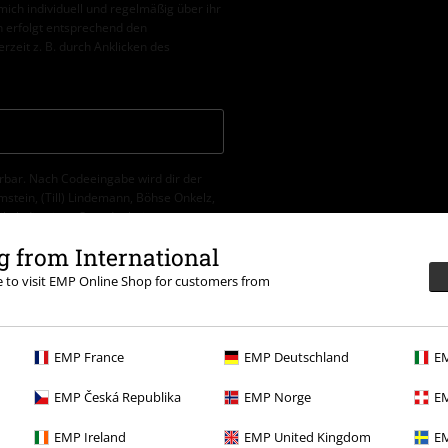
ch individuell und regelmäßig über ihr
 erfolgt entsprechend den
erzeit z. B. durch Anklicken des
erbar. Nach Codeeingabe wird dir der
tein, (Till) Lindemann, Böhse Onkelz,
tikel, die einen Spendenbeitrag
 from International
re to visit EMP Online Shop for customers from
EMP France
EMP Deutschland
EM
EMP Česká Republika
EMP Norge
EM
EMP Ireland
EMP United Kingdom
EM