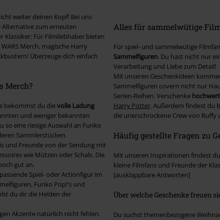
cht weiter deinen Kopf! Bei uns
Alles für sammelwütige Fil
te Alternative zum erneuten
 Klassiker: Für Filmliebhaber bieten
TAR WARS Merch, magische Harry
Für spiel- und sammelwütige Filmfans
ockbustern! Überzeuge dich einfach
Sammelfiguren
. Du hast nicht nur e
Verarbeitung und Liebe zum Detail!
Mit unseren Geschenkideen kommen C
s Merch?
Sammelfiguren covern nicht nur Haup
Serien-Reihen. Verschenke
hochwert
 uns bekommst du die
volle Ladung
Harry Potter
. Außerdem findest du 
kannten und weniger bekannten
die unerschrockene Crew von Ruffy
u so eine riesige Auswahl an Funko
Häufig gestellte Fragen zu 
onderen Sammlerstücken.
edis und Freunde von der Sendung mit
essoires wie Mützen oder Schals. Die
Mit unseren Inspirationen findest du
noch gut an.
kleine Filmfans und Freunde der Kla
 passende Spiel- oder Actionfigur im
[ausklappbare Antworten]
ammelfiguren, Funko Pop!'s und
lst du dir die Helden der
Über welche Geschenke freuen s
igen Akzente natürlich nicht fehlen.
Du suchst themenbezogene Weihnacht