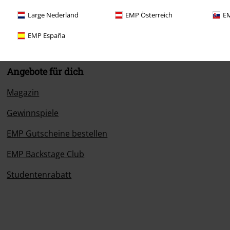
Large Nederland
EMP Österreich
EM
EMP España
Angebote für dich
Magazin
Gewinnspiele
EMP Gutscheine bestellen
EMP Backstage Club
Studentenrabatt