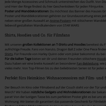
Jede Menge Accessoires und Schmuck unterstreichen das Outfit. Von Di
und Herr der Ringe findest du hier Geschenkideen für jeden Filmjunkie.
Poster und Wanddekorationen
: Du möchtest das Banner des Hauses Gr
Poster und Wanddekorationen gehören zur Grundausstattung eines jede
neben einer großen Auswahl an
Anime-Postern
mit stilsicheren Wandde
liebevoll gestalteten Wandkalendern von STAR WARS
Shirts, Hoodies und Co. für Filmfans
Mit unseren
großen Kollektionen an T-Shirts und Hoodies
bereitest du F
aufrichtige Freude. Fans von Naruto, Dragon Ball Z oder One Piece find
Shirts
. Für Freunde von Harley Quinn oder vom Joker bekommst du bei 
Für die kalten Tage
bieten wir dir und deinen Freunden stilsichere
Hoodie
Dazu haben wir eine breite Auswahl an besonderer
Fan-Bekleidung
, wie
vieles mehr. Von Top-Filmen bis zu den beliebtesten Serien ist für jeden 
Perfekt fürs Heimkino: Wohnaccessoires mit Film- und
Der Besuch im Kino oder Filmabend auf der Couch steht vor der Tür u
Merch? Wir haben
nützliche Gadgets und Wohndekorationen
der bekann
parat! Von der lustigen Tasse bis zum perfekten Poster gibt es bei uns 
Wohnung. Wir bieten dir garantiert das passende Geschenk für Filmliebh