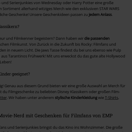
- und Serienjunkies von Wednesday oder Harry Potter eine große
m Sortiment allerhand witziges Merch wie den exklusiven STAR WARS
liche Geschenke! Unsere Geschenkideen passen zu
jedem Anlass
.
lassikern?
eur und Filmkenner begeistern? Dann haben wir
die passenden
ischen Filmkunst. Von Zurück in die Zukunft bis Rocky: Filmfans und
lden in neuem Licht. Die Jaws Tasse findest du bei uns ebenso wie Pulp
n aus Tarantinos Frühwerk! Mit uns erweckst du das gute alte Hollywood
 Leben!
inder geeignet?
tig! Genau aus diesem Grund bieten wir eine große Auswahl an Merch für
t du Filmgeschenke zu beliebten Disney Klassikern oder großen Film-
tter
. Wir haben unter anderem
stylische Kinderkleidung
wie
T-Shirts
,
 Movie-Nerd mit Geschenken für Filmfans von EMP
ans und Serienjunkies bringst du das Kino ins Wohnzimmer. Die große