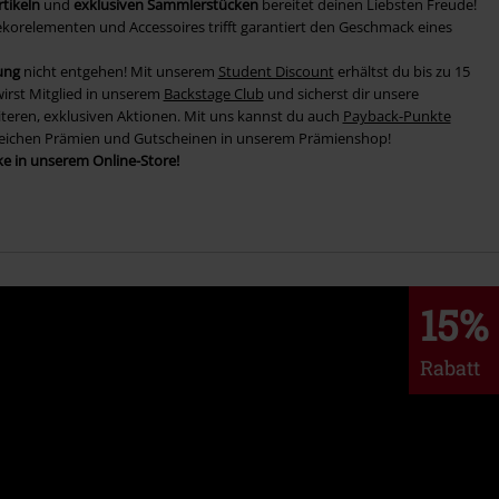
rtikeln
und
exklusiven Sammlerstücken
bereitet deinen Liebsten Freude!
korelementen und Accessoires trifft garantiert den Geschmack eines
ung
nicht entgehen! Mit unserem
Student Discount
erhältst du bis zu 15
wirst Mitglied in unserem
Backstage Club
und sicherst dir unsere
teren, exklusiven Aktionen. Mit uns kannst du auch
Payback-Punkte
lreichen Prämien und Gutscheinen in unserem Prämienshop!
ke in unserem Online-Store!
15%
Rabatt