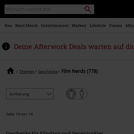
Zum
Packstation
Katalog
Hauptinhalt
suchen
durchsuchen
springen
Neu
Band Merch
Entertainment
Marken
Lifestyle
Frauen
Män
Deine Afterwork Deals warten auf di
Film Nerds (778)
Themen
Geschenke
Seite 14 von 14
Geschenke für Filmfans und Serienjunkies