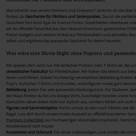
Was schenkt man einem Filmnerd und Cineasten? Zerbrich dir darüber ni
findest du
Geschenke für Filmfans und Serienjunkies
. Das ist die perfek
Gutschein fürs Kino! Egal ob Science Fiction, Superhelden-Abenteuer oder
wir dir offizielle Fanartikel aus dem Marvel-Universum, galaktisches S
Potter Gadgets und weitere Artikel aus Filmklassikern und aktuellen Bl
selbst und ergattere das passende Geschenk für deine Freunde!
Was wäre eine Movie Night ohne Popcorn und passende
Wir speisen dich nicht nur mit einfachen Postern oder T-Shirts ab. Bei
cineastischer Fankultur
für Filmliebhaber. Wir haben das Merch aus be
Serien und Filmen. Neben hochwertig verarbeiteter Bekleidung findest d
Pop!'s, stylischen T-Shirts und Hoodies, Actionfiguren sowie ganz bes
Bekleidung
: Jedem Fan sein passendes Kleidungsstück. Für Zauberer, J
der Maus findest du bei uns lässige Shirts, kuschelige Hoodies sowie Acc
Klamotten sehen dabei nicht nur stylisch aus, sondern fühlen sich auch 
Figuren und Sammelobjekte
: Nichts schreit so sehr nach Filmfan wie die
Regal. Lass dich durch unsere breite Auswahl an offiziell lizenzierten S
Premium Collectibles
aus hochwertigen Materialien inspirieren. Damit ho
Kinoleinwand nach Hause!
Accessoires und Schmuck
: Für einen vollständigen Look dürfen die richt