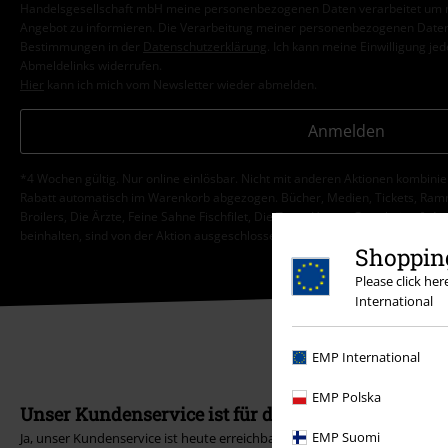
Handelsgesellschaft mbH meine personenbezogenen Daten verarbeitet um mi
Angebot zu informieren. Die Verarbeitung meiner personenbezogenen Daten
Bestimmungen in der
Datenschutzerklärung
. Ich kann meine Einwilligung jed
Abmeldelinks widerrufen.
Hier
kann ich mich vom Newsletter wieder abmelden.
Anmelden
*4 Wochen gültig. Nur online einlösbar. Nicht mit anderen Aktionen kombini
Rabatt automatisch im Warenkorb abgezogen. Bücher, Medien, Tickets, Ramms
Broilers, Die Ärzte, Feine Sahne Fischfilet, Die Toten Hosen, Gutscheine & Ar
beinhalten, sind von der Aktion ausgeschlossen.
Shopping
Please click he
International
EMP International
EMP Polska
Unser Kundenservice ist für dich da
EMP Suomi
Ja, unser Kundenservice ist heute erreichbar bis 18:00 Uhr.
Mehr Infos