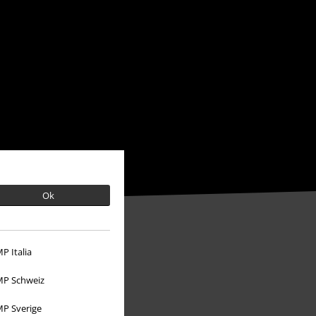
Ok
P Italia
P Schweiz
P Sverige