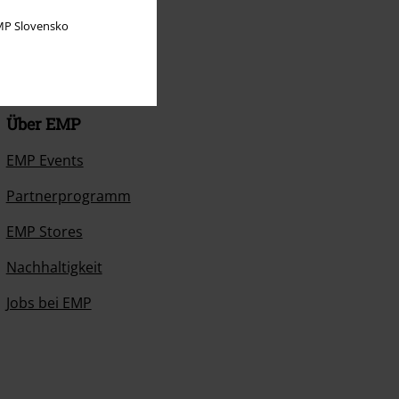
P Slovensko
Über EMP
EMP Events
Partnerprogramm
EMP Stores
Nachhaltigkeit
Jobs bei EMP