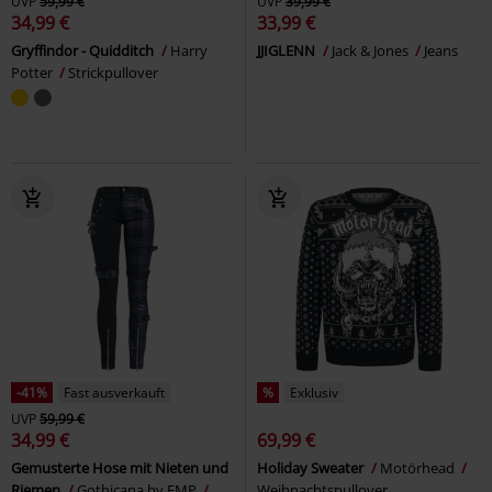
UVP
59,99 €
UVP
39,99 €
34,99 €
33,99 €
Gryffindor - Quidditch
Harry
JJIGLENN
Jack & Jones
Jeans
Potter
Strickpullover
-41%
Fast ausverkauft
%
Exklusiv
UVP
59,99 €
34,99 €
69,99 €
Gemusterte Hose mit Nieten und
Holiday Sweater
Motörhead
Riemen
Gothicana by EMP
Weihnachtspullover