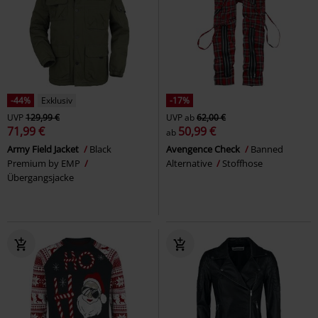
-44%
Exklusiv
-17%
UVP
129,99 €
UVP
ab
62,00 €
71,99 €
50,99 €
ab
Army Field Jacket
Black
Avengence Check
Banned
Premium by EMP
Alternative
Stoffhose
Übergangsjacke