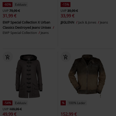
-60%
Exklusiv
-15%
UVP
79,99 €
UVP
39,99 €
31,99 €
33,99 €
EMP Special Collection X Urban
JJIGLENN
Jack & Jones
Jeans
Classics Destroyed Jeans Unisex
EMP Special Collection
Jeans
-54%
Exklusiv
%
100% Leder
UVP
109,99 €
49,99 €
152,99 €