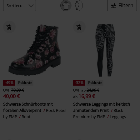
Filtern
-49%
Exklusiv
-32%
Exklusiv
UVP
79,99 €
UVP
ab
24,99 €
40,00 €
16,99 €
ab
Schwarze Schnürboots mit
Schwarze Leggings mit keltisch
floralem Alloverprint
Rock Rebel
anmutendem Print
Black
by EMP
Boot
Premium by EMP
Leggings