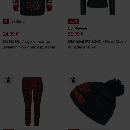
%
Exklusiv
-28%
UVP
49,99 €
24,99 €
35,99 €
Ho Ho Ho
Ugly Christmas
NMRebel PU Jacket
Noisy May
Sweater
Weihnachtspullover
Kunstlederjacke