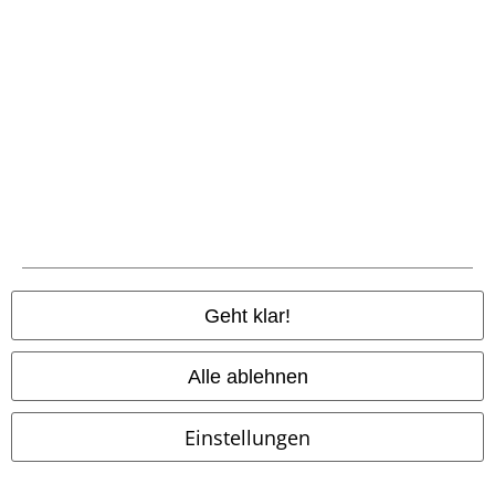
Magazin
Gewinnspiele
EMP Gutscheine bestellen
EMP Backstage Club
Studentenrabatt
Über EMP
Geht klar!
EMP Events
Alle ablehnen
Partnerprogramm
Einstellungen
EMP Stores
Nachhaltigkeit