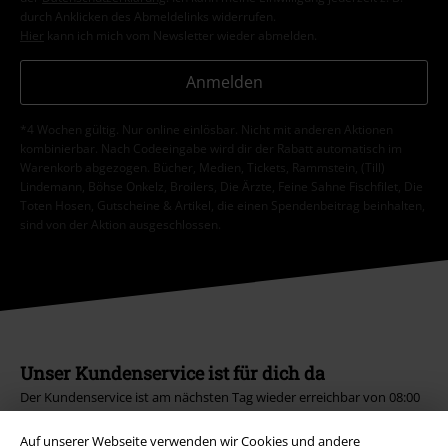
durch Anklicken des Abmeldelinks widerrufen.
Hier
kann ich mich vom Newsletter wieder abmelden.
Anmelden
*4 Wochen gültig. Nur online einlösbar. Nicht mit anderen Aktionen
kombinierbar. Nach Codeeingabe wird dir der Rabatt automatisch im
Warenkorb abgezogen. Bücher, Medien, Tickets, Rammstein, (Till)
Lindemann, Böhse Onkelz, Broilers, Die Ärzte, Feine Sahne Fischfilet, Die
Toten Hosen, Gutscheine & Artikel, die einen Spendenbeitrag beinhalten,
sind von der Aktion ausgeschlossen.
Unser Kundenservice ist für dich da
Der Kundenservice ist am nächsten Tag wieder erreichbar von 08:00
Uhr bis 18:00 Uhr.
Mehr Infos
Auf unserer Webseite verwenden wir Cookies und andere