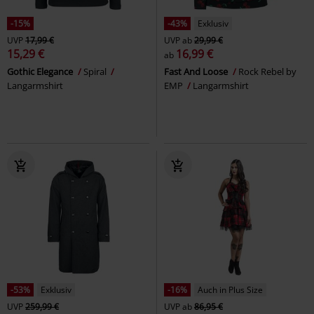
-15%
-43%
Exklusiv
UVP
17,99 €
UVP
ab
29,99 €
15,29 €
16,99 €
ab
Gothic Elegance
Spiral
Fast And Loose
Rock Rebel by
Langarmshirt
EMP
Langarmshirt
-53%
Exklusiv
-16%
Auch in Plus Size
UVP
259,99 €
UVP
ab
86,95 €