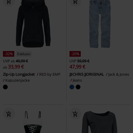
-32%
Exklusiv
-20%
UVP
ab
49,99 €
UVP
59,99 €
33,99 €
47,99 €
ab
Zip-Up Longjacket
RED by EMP
JJICHRIS JJORIGINAL
Jack & Jones
Kapuzenjacke
Jeans