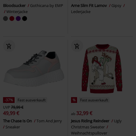
Bloodsucker
Gothicana by EMP
Arne Slim Fit Lamov
Gipsy
Winterjacke
Lederjacke
-37%
Fast ausverkauft
%
Fast ausverkauft
UVP
79,99 €
49,99 €
32,99 €
ab
The Chase Is On
Tom And Jerry
Jesus Riding Reindeer
Ugly
Sneaker
Christmas Sweater
Weihnachtspullover