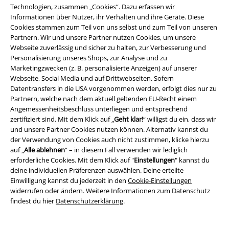
Chat starten
Technologien, zusammen „Cookies“. Dazu erfassen wir
Informationen über Nutzer, ihr Verhalten und ihre Geräte. Diese
Cookies stammen zum Teil von uns selbst und zum Teil von unseren
Partnern. Wir und unsere Partner nutzen Cookies, um unsere
Webseite zuverlässig und sicher zu halten, zur Verbesserung und
Kundenservice
Personalisierung unseres Shops, zur Analyse und zu
Marketingzwecken (z. B. personalisierte Anzeigen) auf unserer
FAQ / Hilfe
Webseite, Social Media und auf Drittwebseiten. Sofern
Datentransfers in die USA vorgenommen werden, erfolgt dies nur zu
Rückgaberichtlinien
Partnern, welche nach dem aktuell geltenden EU-Recht einem
Angemessenheitsbeschluss unterliegen und entsprechend
Artikel zurücksenden
zertifiziert sind. Mit dem Klick auf „
Geht klar!
“ willigst du ein, dass wir
und unsere Partner Cookies nutzen können. Alternativ kannst du
Größentabelle
der Verwendung von Cookies auch nicht zustimmen, klicke hierzu
auf „
Alle ablehnen
“ – in diesem Fall verwenden wir lediglich
BSC Mitgliedschaft kündigen
erforderliche Cookies. Mit dem Klick auf "
Einstellungen
" kannst du
deine individuellen Präferenzen auswählen. Deine erteilte
Zahlungsarten
Einwilligung kannst du jederzeit in den
Cookie-Einstellungen
widerrufen oder ändern. Weitere Informationen zum Datenschutz
findest du hier
Datenschutzerklärung
.
Angebote für dich