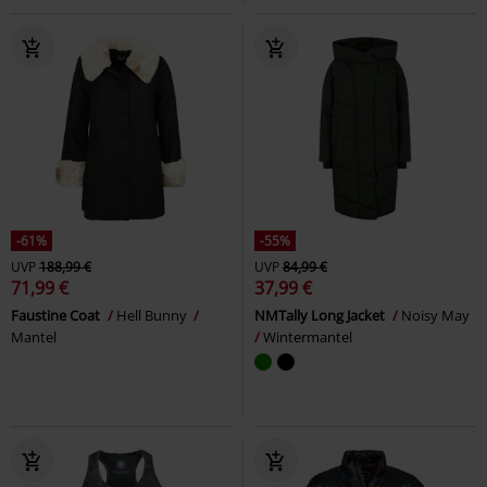
-61%
-55%
UVP
188,99 €
UVP
84,99 €
71,99 €
37,99 €
Faustine Coat
Hell Bunny
NMTally Long Jacket
Noisy May
Mantel
Wintermantel