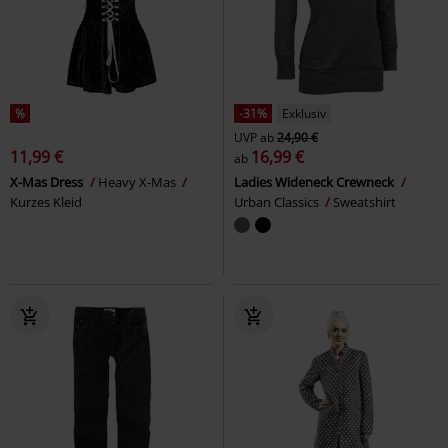
%
-31%
Exklusiv
UVP
ab
24,90 €
11,99 €
16,99 €
ab
X-Mas Dress
Heavy X-Mas
Ladies Wideneck Crewneck
Kurzes Kleid
Urban Classics
Sweatshirt