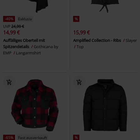
-40%
Exklusiv
%
UVP
24,99 €
14,99 €
15,99 €
Auffälliges Oberteil mit
Amplified Collection - Ribs
Slayer
Spitzendetails
Gothicana by
Top
EMP
Langarmshirt
-65%
Fast ausverkauft
%