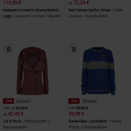
119,99 €
72,24 €
ab
Assassin's Creed x Musterbrand -
Red Tartan Gothic Dress
H&R
Logo
Assassin's Creed
Mantel
London
Kurzes Kleid
-29%
Exklusiv
-33%
Stickerei
UVP
ab
59,99 €
UVP
59,99 €
42,49 €
39,99 €
ab
Let It Rock
RED by EMP
Ravenclaw - Quidditch
Harry
Kapuzenjacke
Potter
Strickpullover