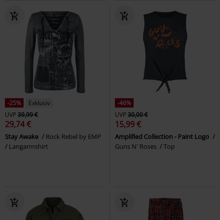
-25%
Exklusiv
-46%
UVP
39,99 €
UVP
30,00 €
29,74 €
15,99 €
Stay Awake
Rock Rebel by EMP
Amplified Collection - Paint Logo
Langarmshirt
Guns N' Roses
Top