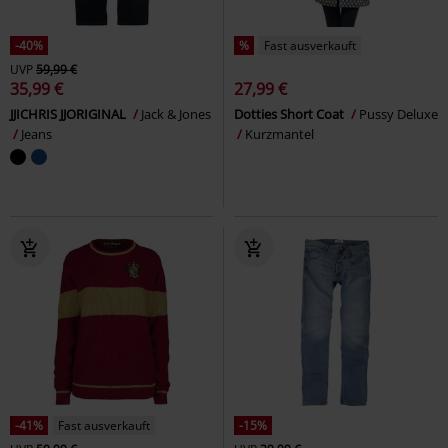
-40%
%
Fast ausverkauft
UVP
59,99 €
35,99 €
27,99 €
JJICHRIS JJORIGINAL
Jack & Jones
Dotties Short Coat
Pussy Deluxe
Jeans
Kurzmantel
-41%
Fast ausverkauft
-15%