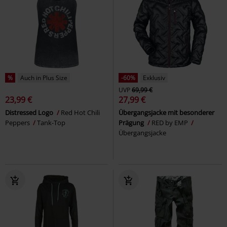
%
Auch in Plus Size
-60%
Exklusiv
UVP
69,99 €
23,99 €
27,99 €
Distressed Logo
Red Hot Chili
Übergangsjacke mit besonderer
Peppers
Tank-Top
Prägung
RED by EMP
Übergangsjacke