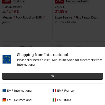
-29%
Exklusiv
-21%
Fast ausverkauft
UVP
ab
59,99 €
27,99 €
42,49 €
21,99 €
ab
Megan
Rock Rebel by EMP
Logo Beanie
Five Finger Death
Jeans
Punch
Mütze
Shopping from International
Please click here to visit EMP Online Shop for customers from
International
Ok
EMP International
EMP France
-29%
Exklusiv
%
UVP
59,99 €
EMP Deutschland
EMP Italia
42,49 €
47,99 €