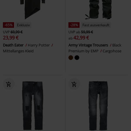
-65%
Exklusiv
-28%
Fast ausverkauft
UVP
69,99 €
UVP
ab
59,99 €
23,99 €
42,99 €
ab
Death Eater
Harry Potter
Army Vintage Trousers
Black
Mittellanges Kleid
Premium by EMP
Cargohose