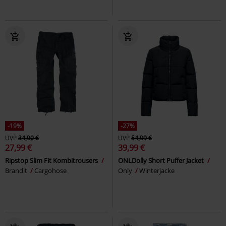
-19%
-27%
UVP
34,90 €
UVP
54,99 €
27,99 €
39,99 €
Ripstop Slim Fit Kombitrousers
ONLDolly Short Puffer Jacket
Brandit
Cargohose
Only
Winterjacke