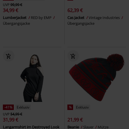
UVP
99,99 €
34,99 €
62,39 €
Lumberjacket
RED by EMP
Cas Jacket
Vintage Industries
Übergangsjacke
Übergangsjacke
-41%
Exklusiv
%
Exklusiv
UVP
54,99 €
31,99 €
21,99 €
Langarmshirt im Destroyed Look
Beanie
Slayer
Mütze