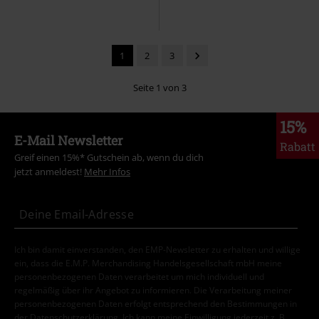
1
2
3
Seite 1 von 3
15%
E-Mail Newsletter
Rabatt
Greif einen 15%* Gutschein ab, wenn du dich
jetzt anmeldest!
Mehr Infos
Ich bin damit einverstanden, den EMP-Newsletter zu erhalten und willige
ein, dass die E.M.P. Merchandising Handelsgesellschaft mbH meine
personenbezogenen Daten verarbeitet um mich individuell und
regelmäßig über ihr Angebot zu informieren. Die Verarbeitung meiner
personenbezogenen Daten erfolgt entsprechend den Bestimmungen in
der
Datenschutzerklärung
. Ich kann meine Einwilligung jederzeit z. B.