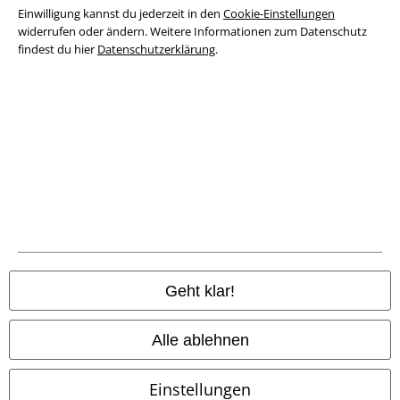
Einwilligung kannst du jederzeit in den
Cookie-Einstellungen
Datenschutz
widerrufen oder ändern. Weitere Informationen zum Datenschutz
findest du hier
Datenschutzerklärung
.
Entsorgung und Umweltschutz
Konformitätserklärung
Information zur Barrierefreiheit
Cookie-Einstellungen
Vertrag widerrufen
Alle Preise inkl. gesetzlicher Mehrwertsteuer, zzgl.
Versandkosten
Geht klar!
© 1986-2026 E.M.P. Merchandising HGmbH
Alle ablehnen
Einstellungen
EMP Online Shops