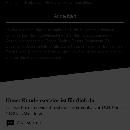
Hier
kann ich mich vom Newsletter wieder abmelden.
Anmelden
*4 Wochen gültig. Nur online einlösbar. Nicht mit anderen Aktionen
kombinierbar. Nach Codeeingabe wird dir der Rabatt automatisch im
Warenkorb abgezogen. Bücher, Medien, Tickets, Rammstein, (Till)
Lindemann, Böhse Onkelz, Broilers, Die Ärzte, Feine Sahne Fischfilet, Die
Toten Hosen, Gutscheine & Artikel, die einen Spendenbeitrag beinhalten,
sind von der Aktion ausgeschlossen.
Unser Kundenservice ist für dich da
Ja, unser Kundenservice ist heute wieder erreichbar von 09:00 Uhr bis
14:00 Uhr.
Mehr Infos
Chat starten