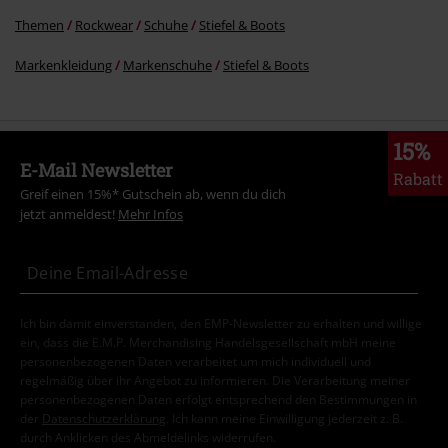
Themen
Rockwear
Schuhe
Stiefel & Boots
Markenkleidung
Markenschuhe
Stiefel & Boots
15%
E-Mail Newsletter
Rabatt
Greif einen 15%* Gutschein ab, wenn du dich
jetzt anmeldest!
Mehr Infos
Ich bin damit einverstanden, den EMP-Newsletter zu erhalten und willige
ein, dass die E.M.P. Merchandising Handelsgesellschaft mbH meine
personenbezogenen Daten verarbeitet um mich individuell und
regelmäßig über ihr Angebot zu informieren. Die Verarbeitung meiner
personenbezogenen Daten erfolgt entsprechend den Bestimmungen in
der
Datenschutzerklärung
. Ich kann meine Einwilligung jederzeit z. B.
durch Anklicken des Abmeldelinks widerrufen.