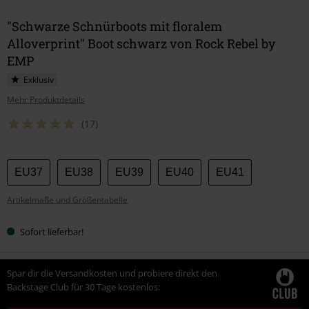
"Schwarze Schnürboots mit floralem
Alloverprint" Boot schwarz von Rock Rebel by
EMP
Exklusiv
Mehr Produktdetails
(17)
Wähle
EU37
EU38
EU39
EU40
EU41
deine
Artikelmaße und Größentabelle
Größe
Sofort lieferbar!
Spar dir die Versandkosten und probiere direkt den
Backstage Club für 30 Tage kostenlos: