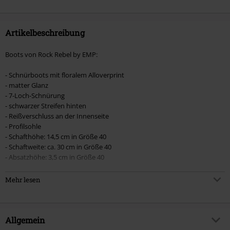
Artikelbeschreibung
Boots von Rock Rebel by EMP:
- Schnürboots mit floralem Alloverprint
- matter Glanz
- 7-Loch-Schnürung
- schwarzer Streifen hinten
- Reißverschluss an der Innenseite
- Profilsohle
- Schafthöhe: 14,5 cm in Größe 40
- Schaftweite: ca. 30 cm in Größe 40
- Absatzhöhe: 3,5 cm in Größe 40
Neue Boots von Rock Rebel by EMP werden dir mit einem floralen
Mehr lesen
Alloverprint geboten. Diese Boots sind im matten Glanz inszeniert und
mit schwarzen Streifen hinten ausgestattet. Sie werden über eine 7-
Loch-Schnürung geschlossen. Über einen Reißverschluss auf der
hinteren Seite wird dir der Einstieg einfacher gemacht. Eine Profilsohle
Allgemein
sorgt dafür, dass du sicher und mit bestem Halt unterwegs bist. Optisch