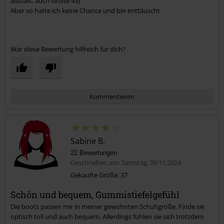
ausfällt, auch Größe 43)
Aber so hatte ich keine Chance und bin enttäuscht
War diese Bewertung hilfreich für dich?
Kommentieren
Sabine B.
22 Bewertungen
Geschrieben am: Samstag, 09.11.2024
Gekaufte Größe: 37
Schön und bequem, Gummistiefelgefühl
Kommentar jetzt abschicken!
Die boots passen mir in meiner gewohnten Schuhgröße. Finde sie
optisch toll und auch bequem. Allerdings fühlen sie sich trotzdem