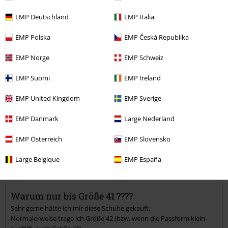
5
Passform
EMP Deutschland
EMP Italia
5
EMP Polska
EMP Česká Republika
Verifizierte Rezension
War diese Bewertung hilfreich für dich?
EMP Norge
EMP Schweiz
EMP Suomi
EMP Ireland
EMP United Kingdom
EMP Sverige
Kommentieren
EMP Danmark
Large Nederland
EMP Österreich
EMP Slovensko
Kirsche G.
Large Belgique
EMP España
1 Bewertung
Geschrieben am: Montag, 22.09.2025
Warum nur bis Größe 41 ????
Sehr gerne hätte ich mir diese Schuhe gekauft.
Kommentar jetzt abschicken!
Normalerweise trage ich Größe 42 (bzw. wenn die Passform klein