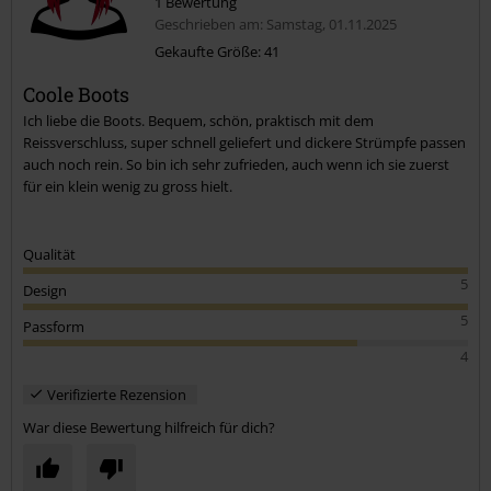
1 Bewertung
Geschrieben am: Samstag, 01.11.2025
Gekaufte Größe: 41
Coole Boots
Kommentar jetzt abschicken!
Ich liebe die Boots. Bequem, schön, praktisch mit dem
Reissverschluss, super schnell geliefert und dickere Strümpfe passen
auch noch rein. So bin ich sehr zufrieden, auch wenn ich sie zuerst
für ein klein wenig zu gross hielt.
Qualität
5
Design
5
Passform
4
Verifizierte Rezension
War diese Bewertung hilfreich für dich?