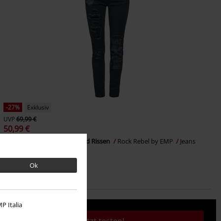
-27%
Exklusiv
UVP
69,99 €
50,99 €
Skarlett - Jeans mit Prints und Rissen
Rock Rebel by EMP
Jeans
Ok
P Italia