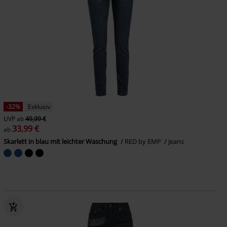
-32%
Exklusiv
UVP
ab
49,99 €
33,99 €
ab
Skarlett in blau mit leichter Waschung
RED by EMP
Jeans