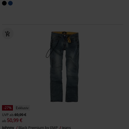
-27%
Exklusiv
UVP
ab
69,99 €
50,99 €
ab
Johnny
Black Premium by EMP
Jeans