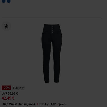
-29%
Exklusiv
UVP
59,99 €
42,49 €
High Waist Denim Jeans
RED by EMP
Jeans