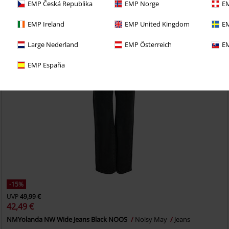
etzt das 30 Tage Test-Abo für unseren BACKSTAGE CLUB
EMP Česká Republika
EMP Norge
EM
EMP Ireland
EMP United Kingdom
EM
Large Nederland
EMP Österreich
EM
EMP España
-15%
UVP
49,99 €
42,49 €
NMYolanda NW Wide Jeans Black NOOS
Noisy May
Jeans