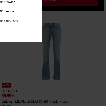
Jetzt testen!
P Schweiz
P Sverige
P Slovensko
-20%
UVP
49,99 €
39,99 €
Onlblush Mid Flared DNM TAI467
Only
Jeans