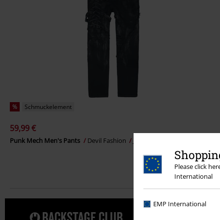
%
Schmuckelement
59,99 €
Punk Mech Men's Pants
Devil Fashion
Jeans
Shopping
Please click he
International
EMP International