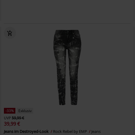
-33%
Exklusiv
UVP
59,99 €
39,99 €
Jeans im Destroyed-Look
Rock Rebel by EMP
Jeans