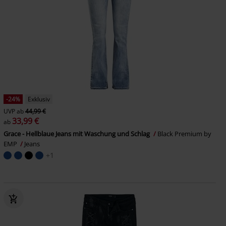
-24%
Exklusiv
UVP
ab
44,99 €
33,99 €
ab
Grace - Hellblaue Jeans mit Waschung und Schlag
Black Premium by
EMP
Jeans
+1