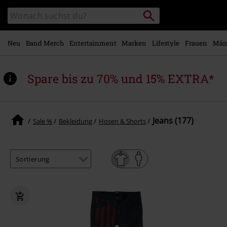
Zum
Packstation
Katalog
Hauptinhalt
suchen
durchsuchen
springen
Neu
Band Merch
Entertainment
Marken
Lifestyle
Frauen
Män
Spare bis zu 70% und 15% EXTRA*
Jeans (177)
Sale %
Bekleidung
Hosen & Shorts