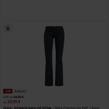
-24%
Exklusiv
UVP
ab
44,99 €
33,99 €
ab
Grace - Schwarze Jeans mit Schlag
Black Premium by EMP
Jeans