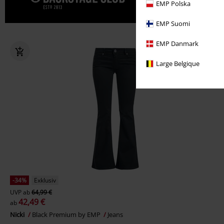
Gönn' dir j
EMP Polska
EMP Suomi
EMP Danmark
Large Belgique
-34%
Exklusiv
UVP
ab
64,99 €
42,49 €
ab
Nicki
Black Premium by EMP
Jeans