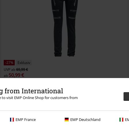
-27%
Exklusiv
UVP
ab
69,99 €
50,99 €
ab
Skarlett
Gothicana by EMP
Jeans
 from International
re to visit EMP Online Shop for customers from
EMP France
EMP Deutschland
EM