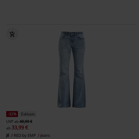
-32%
Exklusiv
UVP
ab
49,99 €
33,99 €
ab
Jil
RED by EMP
Jeans