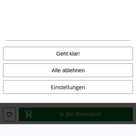
Rechtliches
AGB
Geht klar!
Impressum
Alle ablehnen
Datenschutz
Einstellungen
Entsorgung und Umweltschutz
Konformitätserklärung
In den Warenkorb
Information zur Barrierefreiheit
Cookie-Einstellungen