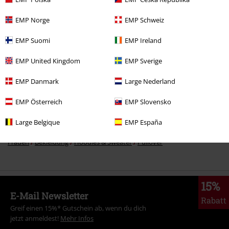
59,99 €
EMP Norge
EMP Schweiz
EMP Suomi
EMP Ireland
Mehr Kategorien. Mehr Möglichkeiten.
Sale %
Frauen
Bekleidung
Pullover & Strickjacken
Hoodies
EMP United Kingdom
EMP Sverige
Sale %
Bekleidung
Hoodies & Sweater
Hooded Sweaters
EMP Danmark
Large Nederland
Neu
Bekleidung
Hoodies & Sweater
Hoodies
EMP Österreich
EMP Slovensko
Frauen
Exklusiv bei EMP
Large Belgique
EMP España
Frauen
Bekleidung
Hoodies & Sweater
Pullover
15%
E-Mail Newsletter
Rabatt
Greif einen 15%* Gutschein ab, wenn du dich
jetzt anmeldest!
Mehr Infos