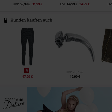
UVP
59,99 €
31,99 €
UVP
64,99 €
24,99 €
UV
Kunden kauften auch
%
UVP
20,75 €
47,99 €
19,99 €