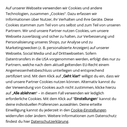
Auf unserer Webseite verwenden wir Cookies und andere
Technologien, zusammen „Cookies“. Dazu erfassen wir
Informationen über Nutzer, ihr Verhalten und ihre Geräte. Diese
Cookies stammen zum Teil von uns selbst und zum Teil von unseren
Partnern. Wir und unsere Partner nutzen Cookies, um unsere
EMP App
Webseite zuverlässig und sicher zu halten, zur Verbesserung und
Lade dir jetzt kostenlos unsere neue EMP App runter und genieße
Personalisierung unseres Shops, zur Analyse und zu
die vielen neuen Funktionen und Vorteile!
Marketingzwecken (z. B. personalisierte Anzeigen) auf unserer
Webseite, Social Media und auf Drittwebseiten. Sofern
Datentransfers in die USA vorgenommen werden, erfolgt dies nur zu
Partnern, welche nach dem aktuell geltenden EU-Recht einem
Angemessenheitsbeschluss unterliegen und entsprechend
zertifiziert sind. Mit dem Klick auf „
Geht klar!
“ willigst du ein, dass wir
A Warner Music Group Company
und unsere Partner Cookies nutzen können. Alternativ kannst du
der Verwendung von Cookies auch nicht zustimmen, klicke hierzu
auf „
Alle ablehnen
“ – in diesem Fall verwenden wir lediglich
erforderliche Cookies. Mit dem Klick auf "
Einstellungen
" kannst du
deine individuellen Präferenzen auswählen. Deine erteilte
Einwilligung kannst du jederzeit in den
Cookie-Einstellungen
widerrufen oder ändern. Weitere Informationen zum Datenschutz
findest du hier
Datenschutzerklärung
.