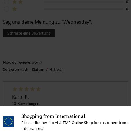
0
0
Sag uns deine Meinung zu "Wednesday".
Schreibe eine Bewertung
How do reviews work?
Sortieren nach
Datum
Hilfreich
Karin P.
13 Bewertungen
Geschrieben am: Mittwoch, 08.04.2026
Shopping from International
Wednesday
Please click here to visit EMP Online Shop for customers from
International
Sie ist klasse hat meine tochter sich drüber gefreut super benutzt