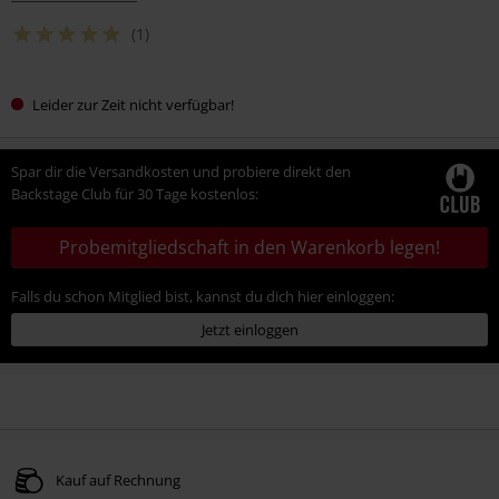
(1)
Leider zur Zeit nicht verfügbar!
Spar dir die Versandkosten und probiere direkt den
Backstage Club für 30 Tage kostenlos:
Probemitgliedschaft in den Warenkorb legen!
Falls du schon Mitglied bist, kannst du dich hier einloggen:
Jetzt einloggen
Kauf auf Rechnung