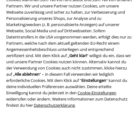
Partnern. Wir und unsere Partner nutzen Cookies, um unsere
Webseite zuverlässig und sicher zu halten, zur Verbesserung und
Personalisierung unseres Shops, zur Analyse und zu
Marketingzwecken (z. B. personalisierte Anzeigen) auf unserer
Webseite, Social Media und auf Drittwebseiten. Sofern
Rechtliches
Datentransfers in die USA vorgenommen werden, erfolgt dies nur zu
Partnern, welche nach dem aktuell geltenden EU-Recht einem
AGB
Angemessenheitsbeschluss unterliegen und entsprechend
zertifiziert sind. Mit dem Klick auf „
Geht klar!
“ willigst du ein, dass wir
Impressum
und unsere Partner Cookies nutzen können. Alternativ kannst du
der Verwendung von Cookies auch nicht zustimmen, klicke hierzu
Datenschutz
auf „
Alle ablehnen
“ – in diesem Fall verwenden wir lediglich
erforderliche Cookies. Mit dem Klick auf "
Einstellungen
" kannst du
deine individuellen Präferenzen auswählen. Deine erteilte
Entsorgung und Umweltschutz
Einwilligung kannst du jederzeit in den
Cookie-Einstellungen
widerrufen oder ändern. Weitere Informationen zum Datenschutz
Konformitätserklärung
findest du hier
Datenschutzerklärung
.
Information zur Barrierefreiheit
Cookie-Einstellungen