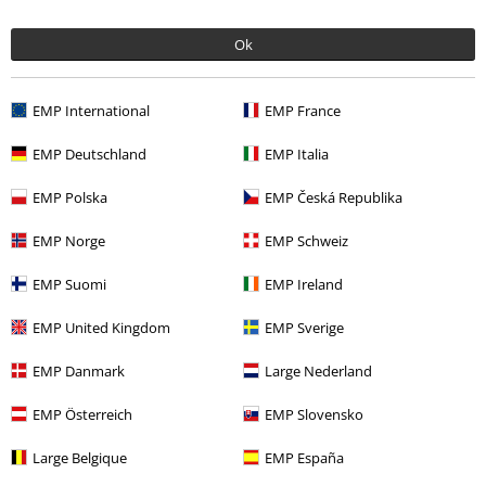
die zu hause
Ok
EMP International
EMP France
Verifizierte Rezension
EMP Deutschland
EMP Italia
War diese Bewertung hilfreich für dich?
EMP Polska
EMP Česká Republika
EMP Norge
EMP Schweiz
Kommentieren
EMP Suomi
EMP Ireland
EMP United Kingdom
EMP Sverige
EMP Danmark
Large Nederland
15%
E-Mail Newsletter
Rabatt
EMP Österreich
EMP Slovensko
Greif einen 15%* Gutschein ab, wenn du dich
jetzt anmeldest!
Mehr Infos
Large Belgique
EMP España