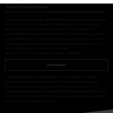
Kommentar jetzt abschicken!
Ich bin damit einverstanden, den EMP-Newsletter zu erhalten und willige
ein, dass die E.M.P. Merchandising Handelsgesellschaft mbH meine
personenbezogenen Daten verarbeitet um mich individuell und
regelmäßig über ihr Angebot zu informieren. Die Verarbeitung meiner
personenbezogenen Daten erfolgt entsprechend den Bestimmungen in
der
Datenschutzerklärung
. Ich kann meine Einwilligung jederzeit z. B.
durch Anklicken des Abmeldelinks widerrufen.
Hier
kann ich mich vom Newsletter wieder abmelden.
Anmelden
*4 Wochen gültig. Nur online einlösbar. Nicht mit anderen Aktionen
kombinierbar. Nach Codeeingabe wird dir der Rabatt automatisch im
Warenkorb abgezogen. Bücher, Medien, Tickets, Rammstein, (Till)
Lindemann, Böhse Onkelz, Broilers, Die Ärzte, Feine Sahne Fischfilet, Die
Toten Hosen, Gutscheine & Artikel, die einen Spendenbeitrag beinhalten,
sind von der Aktion ausgeschlossen.