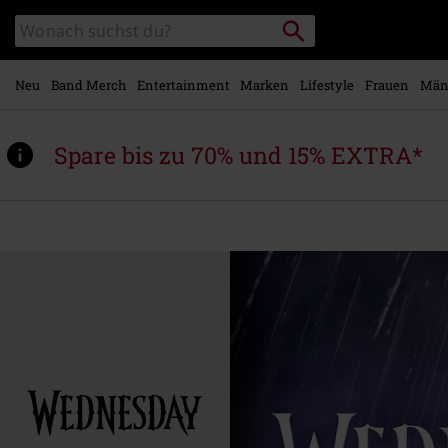
Zum
Packstation
Katalog
Hauptinhalt
suchen
durchsuchen
springen
Neu
Band Merch
Entertainment
Marken
Lifestyle
Frauen
Män
Spare bis zu 70% und 15% EXTRA*