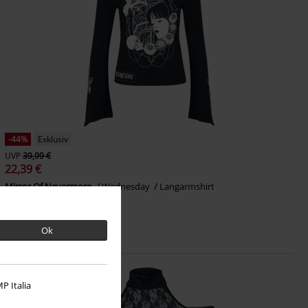
-44%
Exklusiv
UVP
39,99 €
22,39 €
Mirror Of Nevermore
Wednesday
Langarmshirt
Ok
P Italia