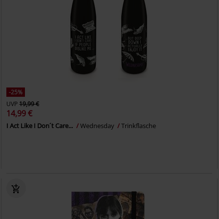
-25%
UVP
19,99 €
14,99 €
I Act Like I Don´t Care...
Wednesday
Trinkflasche