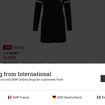
-54%
Exklusiv
UVP
69,99 €
31,99 €
Wednesday - Smell Or Sorrow
Wednesday
Kapuzenjacke
 from International
re to visit EMP Online Shop for customers from
EMP France
EMP Deutschland
EM