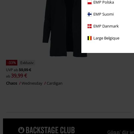
EMP Polska
EMP Suomi
EMP Danmark
Large Belgique
-33%
Exklusiv
UVP
ab
59,99 €
39,99 €
ab
Chaos
Wednesday
Cardigan
Gönn' dir j