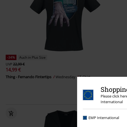
-34%
Auch in Plus Size
UVP
22,99 €
14,99 €
Thing - Fernando Fintertips
Wednesday
T-Shirt
Shopping
Please click he
International
EMP International