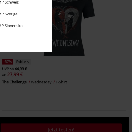
P Schweiz
P Sverige
P Slovensko
-37%
Exklusiv
UVP
ab
44,99 €
27,99 €
ab
The Challenge
Wednesday
T-Shirt
Jetzt testen!