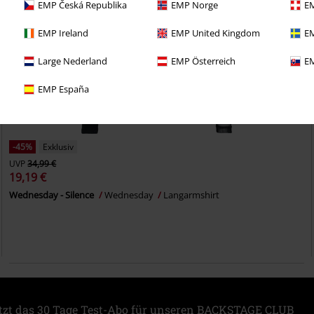
EMP Česká Republika
EMP Norge
EM
EMP Ireland
EMP United Kingdom
EM
Large Nederland
EMP Österreich
EM
EMP España
-45%
Exklusiv
UVP
34,99 €
19,19 €
Wednesday - Silence
Wednesday
Langarmshirt
etzt das 30 Tage Test-Abo für unseren BACKSTAGE CLUB