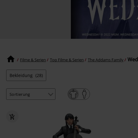
Wed
Filme & Serien
Top Filme & Serien
The Addams Family
Bekleidung
(28)