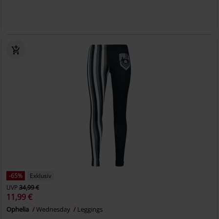
-65%
Exklusiv
UVP
34,99 €
11,99 €
Ophelia
Wednesday
Leggings