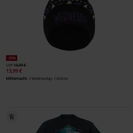
-30%
UVP
19,99 €
13,99 €
Mitternacht
Wednesday
Mütze