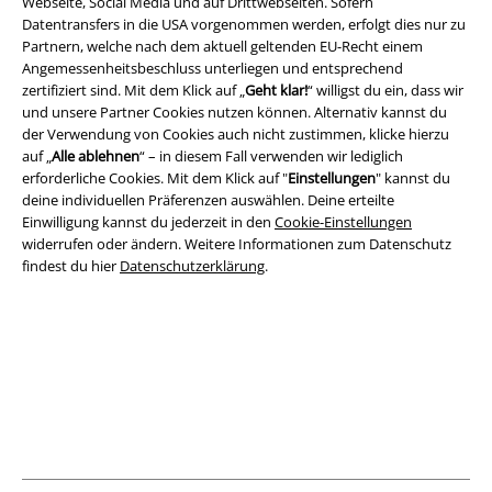
Webseite, Social Media und auf Drittwebseiten. Sofern
Datentransfers in die USA vorgenommen werden, erfolgt dies nur zu
Partnern, welche nach dem aktuell geltenden EU-Recht einem
Rechtliches
Angemessenheitsbeschluss unterliegen und entsprechend
zertifiziert sind. Mit dem Klick auf „
Geht klar!
“ willigst du ein, dass wir
AGB
und unsere Partner Cookies nutzen können. Alternativ kannst du
der Verwendung von Cookies auch nicht zustimmen, klicke hierzu
Impressum
auf „
Alle ablehnen
“ – in diesem Fall verwenden wir lediglich
erforderliche Cookies. Mit dem Klick auf "
Einstellungen
" kannst du
Datenschutz
deine individuellen Präferenzen auswählen. Deine erteilte
Einwilligung kannst du jederzeit in den
Cookie-Einstellungen
Entsorgung und Umweltschutz
widerrufen oder ändern. Weitere Informationen zum Datenschutz
findest du hier
Datenschutzerklärung
.
Konformitätserklärung
Information zur Barrierefreiheit
Cookie-Einstellungen
Vertrag widerrufen
Alle Preise inkl. gesetzlicher Mehrwertsteuer, zzgl.
Versandkosten