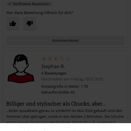
Verifizierte Rezension
War diese Bewertung hilfreich für dich?
Kommentieren
Stephan R.
4 Bewertungen
Geschrieben am: Freitag, 18.07.2025
Körpergröße in Meter: 1.78
Gekaufte Größe: 43
Kommentar jetzt abschicken!
Billiger und stylischer als Chucks, aber...
...leider quualitativ genau so schlecht! Im Mai 2024 gekauft und den
Sommer über getragen, sowie in den letzten 2 Monaten. Die Schuhe
waren keinen Strapazen wie Festivals, Moshpits o.Ä. ausgesetzt,
trotzdem sind sie mittlerweile Schrott. Stabilisation im