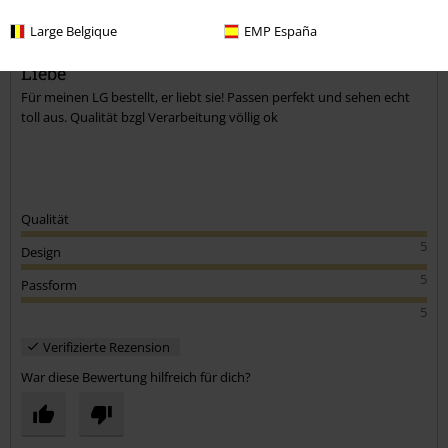
Körpergröße in Meter: 1.88
Large Belgique
EMP España
Gekaufte Größe: 46
Kommentar jetzt abschicken!
Liebe
Für meinen LG bestellt, er liebt sie! Passen perfekt und sehen echt
toll aus. Qualität bzgl Verarbeitung völlig ok
Qualität
5
Design
5
Passform
5
Verifizierte Rezension
War diese Bewertung hilfreich für dich?