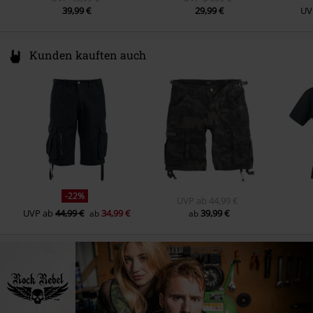
39,99 €
29,99 €
UV
Kunden kauften auch
-22%
UVP
ab
44,99 €
UVP
ab
44,99 €
34,99 €
39,99 €
ab
ab