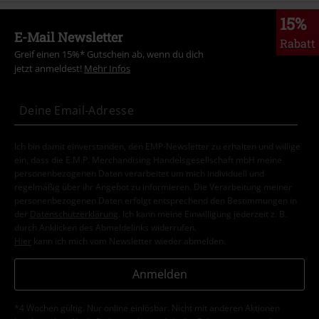
15%
E-Mail Newsletter
Rabatt
Greif einen 15%* Gutschein ab, wenn du dich
jetzt anmeldest!
Mehr Infos
Ich bin damit einverstanden, den EMP-Newsletter zu erhalten und willige
ein, dass die E.M.P. Merchandising Handelsgesellschaft mbH meine
personenbezogenen Daten verarbeitet um mich individuell und
regelmäßig über ihr Angebot zu informieren. Die Verarbeitung meiner
personenbezogenen Daten erfolgt entsprechend den Bestimmungen in
der
Datenschutzerklärung
. Ich kann meine Einwilligung jederzeit z. B.
durch Anklicken des Abmeldelinks widerrufen.
Hier
kann ich mich vom Newsletter wieder abmelden.
Anmelden
*4 Wochen gültig. Nur online einlösbar. Nicht mit anderen Aktionen