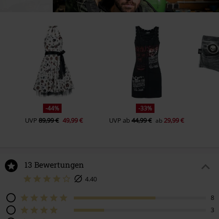
-44%
-33%
UVP
89,99 €
49,99 €
UVP
ab
44,99 €
29,99 €
ab
13 Bewertungen
4.40
8
3