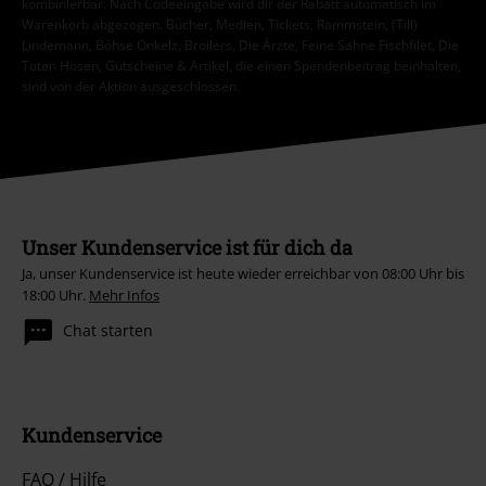
kombinierbar. Nach Codeeingabe wird dir der Rabatt automatisch im
Warenkorb abgezogen. Bücher, Medien, Tickets, Rammstein, (Till)
Lindemann, Böhse Onkelz, Broilers, Die Ärzte, Feine Sahne Fischfilet, Die
Toten Hosen, Gutscheine & Artikel, die einen Spendenbeitrag beinhalten,
sind von der Aktion ausgeschlossen.
Unser Kundenservice ist für dich da
Ja, unser Kundenservice ist heute wieder erreichbar von 08:00 Uhr bis
18:00 Uhr.
Mehr Infos
Chat starten
Kundenservice
FAQ / Hilfe