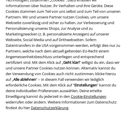
Technologien, zusammen „Cookies“. Dazu erfassen wir
Informationen über Nutzer, ihr Verhalten und ihre Geräte. Diese
Cookies stammen zum Teil von uns selbst und zum Teil von unseren
Partnern. Wir und unsere Partner nutzen Cookies, um unsere
Webseite zuverlässig und sicher zu halten, zur Verbesserung und
Personalisierung unseres Shops, zur Analyse und zu
Marketingzwecken (z. B. personalisierte Anzeigen) auf unserer
Webseite, Social Media und auf Drittwebseiten. Sofern
Datentransfers in die USA vorgenommen werden, erfolgt dies nur zu
Partnern, welche nach dem aktuell geltenden EU-Recht einem
Angemessenheitsbeschluss unterliegen und entsprechend
zertifiziert sind. Mit dem Klick auf „
Geht klar!
“ willigst du ein, dass wir
Rechtliches
und unsere Partner Cookies nutzen können. Alternativ kannst du
der Verwendung von Cookies auch nicht zustimmen, klicke hierzu
AGB
auf „
Alle ablehnen
“ – in diesem Fall verwenden wir lediglich
erforderliche Cookies. Mit dem Klick auf "
Einstellungen
" kannst du
Impressum
deine individuellen Präferenzen auswählen. Deine erteilte
Einwilligung kannst du jederzeit in den
Cookie-Einstellungen
widerrufen oder ändern. Weitere Informationen zum Datenschutz
Datenschutz
findest du hier
Datenschutzerklärung
.
Entsorgung und Umweltschutz