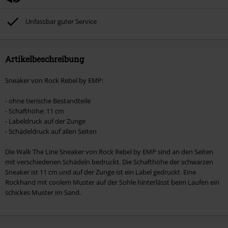
ausgeschlossen sind Bücher, Medien, Tickets, Rammstein, (Till) Lindemann,
Böhse Onkelz, Broilers, Die Ärzte, Die Toten Hosen, Metality, Gutscheine &
Unfassbar guter Service
Artikel, die einen Spendenbeitrag beinhalten.
Artikelbeschreibung
Sneaker von Rock Rebel by EMP:
- ohne tierische Bestandteile
- Schafthöhe: 11 cm
- Labeldruck auf der Zunge
- Schädeldruck auf allen Seiten
Die Walk The Line Sneaker von Rock Rebel by EMP sind an den Seiten
mit verschiedenen Schädeln bedruckt. Die Schafthöhe der schwarzen
Sneaker ist 11 cm und auf der Zunge ist ein Label gedruckt. Eine
Rockhand mit coolem Muster auf der Sohle hinterlässt beim Laufen ein
schickes Muster im Sand.