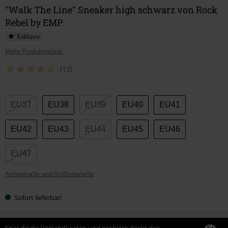
"Walk The Line" Sneaker high schwarz von Rock
Rebel by EMP
Exklusiv
Mehr Produktdetails
(13)
Wähle
EU37
EU38
EU39
EU40
EU41
deine
Größe
EU42
EU43
EU44
EU45
EU46
EU47
Artikelmaße und Größentabelle
Sofort lieferbar!