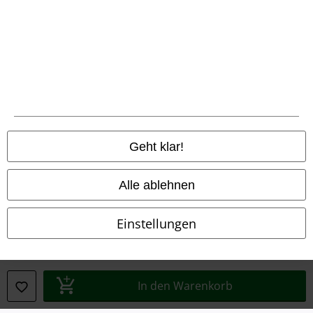
Konformitätserklärung
Information zur Barrierefreiheit
Cookie-Einstellungen
Vertrag widerrufen
Alle Preise inkl. gesetzlicher Mehrwertsteuer, zzgl.
Versandkosten
Geht klar!
© 1986-2026 E.M.P. Merchandising HGmbH
Alle ablehnen
Einstellungen
EMP Online Shops
EMP International
EMP France
In den Warenkorb
EMP Deutschland