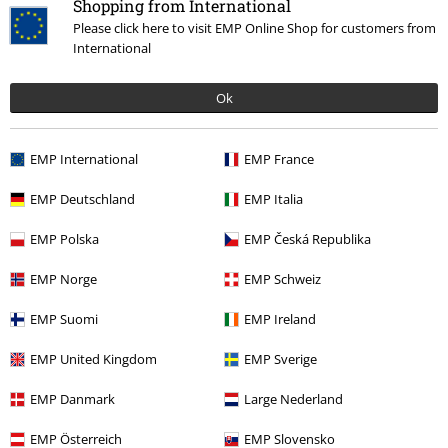
Shopping from International
Fersenbereich gebrochen, Stoff an mehreren Stellen eingerissen
Mehr lesen
Please click here to visit EMP Online Shop for customers from
oder von der Verbindung zur Sohle gelöst. Mehr als 40€ für Schuhe
International
die netto nicht mal 6 Monate normalen Gebrauch aushalten, nicht
Qualität
cool EMP!
2
Design
Ok
5
Passform
5
EMP International
EMP France
Verifizierte Rezension
EMP Deutschland
EMP Italia
War diese Bewertung hilfreich für dich?
EMP Polska
EMP Česká Republika
EMP Norge
EMP Schweiz
Kommentieren
EMP Suomi
EMP Ireland
EMP United Kingdom
EMP Sverige
Marion H.
EMP Danmark
Large Nederland
5 Bewertungen
Geschrieben am: Sonntag, 14.04.2024
EMP Österreich
EMP Slovensko