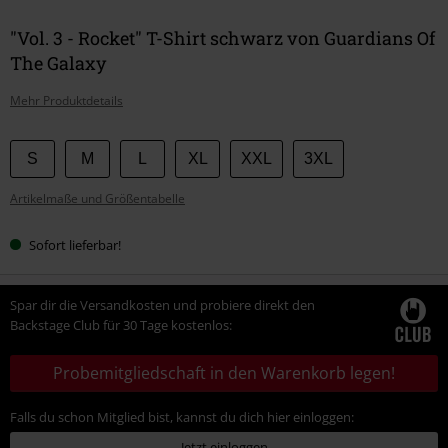
"Vol. 3 - Rocket" T-Shirt schwarz von Guardians Of
The Galaxy
Mehr Produktdetails
Wähle
S
M
L
XL
XXL
3XL
deine
Artikelmaße und Größentabelle
Größe
Sofort lieferbar!
Spar dir die Versandkosten und probiere direkt den
Backstage Club für 30 Tage kostenlos:
Probemitgliedschaft in den Warenkorb legen!
Falls du schon Mitglied bist, kannst du dich hier einloggen:
Jetzt einloggen