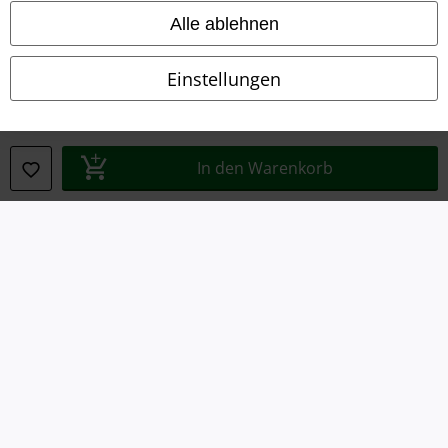
Alle ablehnen
Datenschutz
Einstellungen
Entsorgung und Umweltschutz
Konformitätserklärung
In den Warenkorb
Information zur Barrierefreiheit
Cookie-Einstellungen
Vertrag widerrufen
Alle Preise inkl. gesetzlicher Mehrwertsteuer, zzgl.
Versandkosten
© 1986-2026 E.M.P. Merchandising HGmbH
EMP Online Shops