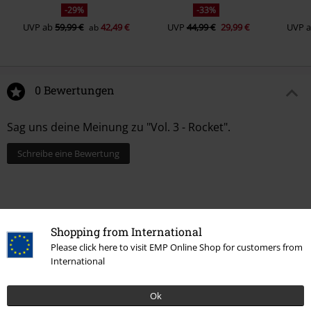
-29%
-33%
UVP
ab
59,99 €
42,49 €
UVP
44,99 €
29,99 €
UVP
ab
0 Bewertungen
Sag uns deine Meinung zu "Vol. 3 - Rocket".
Schreibe eine Bewertung
Shopping from International
Please click here to visit EMP Online Shop for customers from
International
Ok