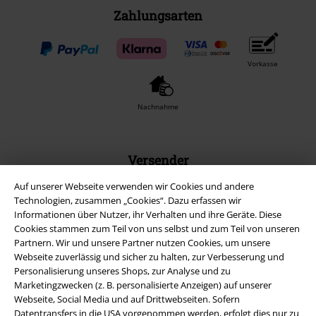
Zahlungsarten
Vorkasse
Nachnahme
Versender
Auf unserer Webseite verwenden wir Cookies und andere
Technologien, zusammen „Cookies“. Dazu erfassen wir
Informationen über Nutzer, ihr Verhalten und ihre Geräte. Diese
Cookies stammen zum Teil von uns selbst und zum Teil von unseren
Partnern. Wir und unsere Partner nutzen Cookies, um unsere
EMP App
Webseite zuverlässig und sicher zu halten, zur Verbesserung und
Lade dir jetzt kostenlos unsere neue EMP App runter und genieße
Personalisierung unseres Shops, zur Analyse und zu
die vielen neuen Funktionen und Vorteile!
Marketingzwecken (z. B. personalisierte Anzeigen) auf unserer
Webseite, Social Media und auf Drittwebseiten. Sofern
Datentransfers in die USA vorgenommen werden, erfolgt dies nur zu