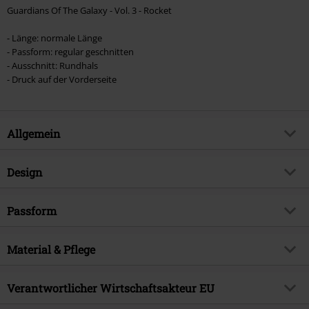
Guardians Of The Galaxy - Vol. 3 - Rocket
- Länge: normale Länge
- Passform: regular geschnitten
- Ausschnitt: Rundhals
- Druck auf der Vorderseite
Allgemein
Artikelnummer:
551134
Design
Titel
Vol. 3 - Rocket
Produkt-Typ
T-Shirt
Produktthema
Passform
Fan-Merch, Marvel Comics,
Disney, Filme
Muster
Uni
Passform/Oberteile
Regular
Signature
nein
Bedruckt
Material & Pflege
ja
Länge (des Kleidungsstücks)
Normal
Lizenz
offiziell lizenziertes Produkt
Halsausschnitt/Kragen
Rundhals
Obermaterial
100% Baumwolle
Verantwortlicher Wirtschaftsakteur EU
Entertainment License
Guardians Of The Galaxy
Kragenform
Kragenlos
Pflegehinweis
Maschinenwäsche