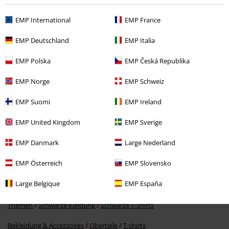
Zuletzt angesehene Artikel
EMP International
EMP France
EMP Deutschland
EMP Italia
EMP Polska
EMP Česká Republika
EMP Norge
EMP Schweiz
EMP Suomi
EMP Ireland
-36%
EMP United Kingdom
EMP Sverige
UVP
ab
24,99 €
15,99 €
ab
EMP Danmark
Large Nederland
EMP Österreich
EMP Slovensko
Mehr Kategorien. Mehr Möglichkeiten.
Large Belgique
EMP España
Männer
Bekleidung
T-Shirts & Tops
T-Shirts
Themen
Schwarze Kleidung
Schwarze T-Shirts
Bekleidung & Accessoires
Oberteile
T-shirts