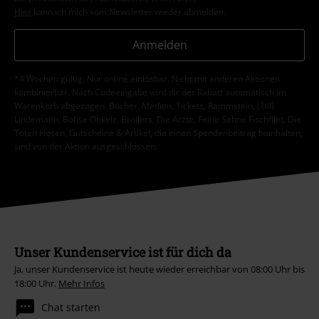
Hier
kann ich mich vom Newsletter wieder abmelden.
Anmelden
*4 Wochen gültig. Nur online einlösbar. Nicht mit anderen Aktionen
kombinierbar. Nach Codeeingabe wird dir der Rabatt automatisch im
Warenkorb abgezogen. Bücher, Medien, Tickets, Rammstein, (Till)
Lindemann, Böhse Onkelz, Broilers, Die Ärzte, Feine Sahne Fischfilet, Die
Toten Hosen, Gutscheine & Artikel, die einen Spendenbeitrag beinhalten,
sind von der Aktion ausgeschlossen.
Unser Kundenservice ist für dich da
Ja, unser Kundenservice ist heute wieder erreichbar von 08:00 Uhr bis
18:00 Uhr.
Mehr Infos
Chat starten