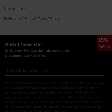
Entertainment
Bekleidung
T-Shirts & Tops
T-Shirts
15%
E-Mail Newsletter
Rabatt
Greif einen 15%* Gutschein ab, wenn du dich
jetzt anmeldest!
Mehr Infos
Ich bin damit einverstanden, den EMP-Newsletter zu erhalten und willige
ein, dass die E.M.P. Merchandising Handelsgesellschaft mbH meine
personenbezogenen Daten verarbeitet um mich individuell und
regelmäßig über ihr Angebot zu informieren. Die Verarbeitung meiner
personenbezogenen Daten erfolgt entsprechend den Bestimmungen in
der
Datenschutzerklärung
. Ich kann meine Einwilligung jederzeit z. B.
durch Anklicken des Abmeldelinks widerrufen.