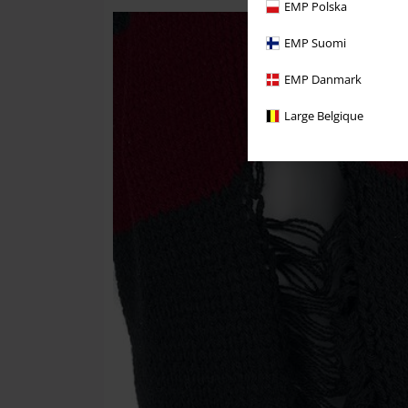
EMP Polska
EMP Suomi
EMP Danmark
Large Belgique