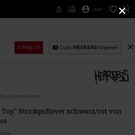
×
0
Login
Schlag zu!
Code
WEEKEND
kopieren
wSt., zzgl. Versandkosten
 Top" Strickpullover schwarz/rot von
ss
etails