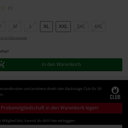
(1)
S
M
L
XL
XXL
3XL
4XL
nd Größentabelle
erbar!
In den Warenkorb
Versandkosten und probiere direkt den Backstage Club für 30
s:
Probemitgliedschaft in den Warenkorb legen!
 Mitglied bist, kannst du dich hier einloggen: