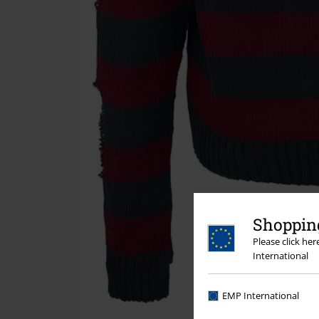
Shopping
Please click he
International
EMP International