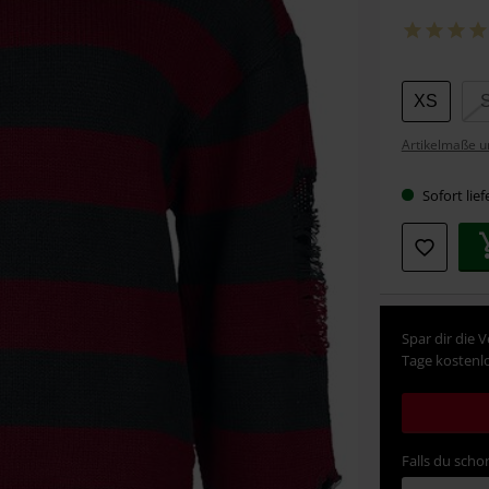
Wähle
XS
deine
Artikelmaße u
Größe
Sofort lief
Spar dir die 
Tage kostenlo
Falls du schon