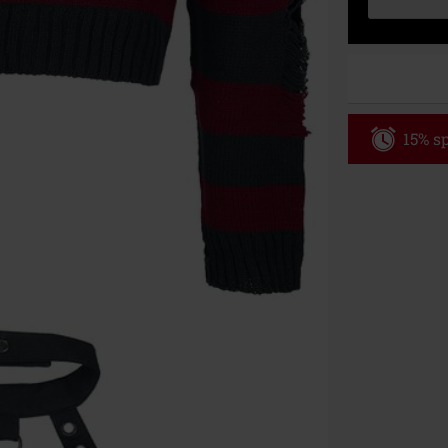
15% sp
Code
WE
Gültig bis zu
Nur Online. Mi
Nach Codeeing
Nicht mit and
Bücher, Medien
Die Toten Hose