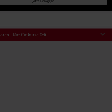
Jetzt einloggen
aren - Nur für kurze Zeit!
EKEND
Code kopieren
m 09.08.2026
ndestbestellwert 49.99€.
abe wird dir der Rabatt automatisch am Ende der Bestellung abgezogen.
eren Aktionscodes kombinierbar. Von der Reduzierung ausgeschlossen sind
, Tickets, Rammstein, (Till) Lindemann, Böhse Onkelz, Broilers, Die Ärzte,
n, Metality, Gutscheine & Artikel, die einen Spendenbeitrag beinhalten.