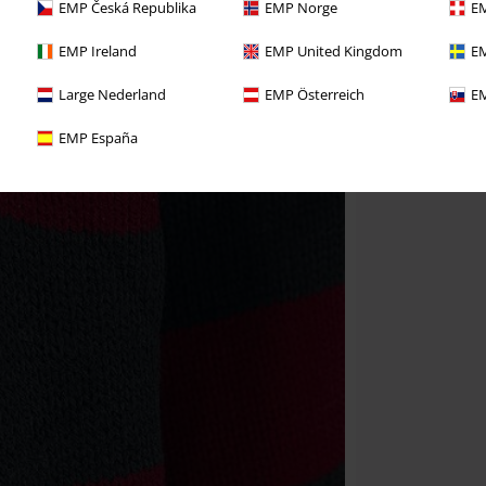
EMP Česká Republika
EMP Norge
EM
EMP Ireland
EMP United Kingdom
EM
Large Nederland
EMP Österreich
EM
EMP España