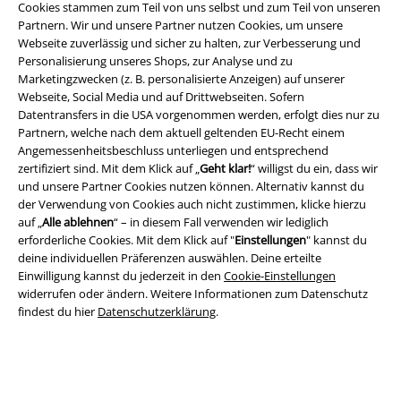
Cookies stammen zum Teil von uns selbst und zum Teil von unseren
Partnern. Wir und unsere Partner nutzen Cookies, um unsere
Webseite zuverlässig und sicher zu halten, zur Verbesserung und
Personalisierung unseres Shops, zur Analyse und zu
Marketingzwecken (z. B. personalisierte Anzeigen) auf unserer
Webseite, Social Media und auf Drittwebseiten. Sofern
Datentransfers in die USA vorgenommen werden, erfolgt dies nur zu
Rechtliches
Partnern, welche nach dem aktuell geltenden EU-Recht einem
Angemessenheitsbeschluss unterliegen und entsprechend
AGB
zertifiziert sind. Mit dem Klick auf „
Geht klar!
“ willigst du ein, dass wir
und unsere Partner Cookies nutzen können. Alternativ kannst du
Impressum
der Verwendung von Cookies auch nicht zustimmen, klicke hierzu
auf „
Alle ablehnen
“ – in diesem Fall verwenden wir lediglich
erforderliche Cookies. Mit dem Klick auf "
Einstellungen
" kannst du
Datenschutz
deine individuellen Präferenzen auswählen. Deine erteilte
Einwilligung kannst du jederzeit in den
Cookie-Einstellungen
Entsorgung und Umweltschutz
widerrufen oder ändern. Weitere Informationen zum Datenschutz
findest du hier
Datenschutzerklärung
.
Konformitätserklärung
Information zur Barrierefreiheit