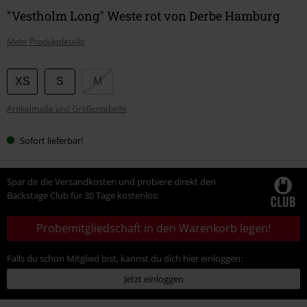
"Vestholm Long" Weste rot von Derbe Hamburg
Mehr Produktdetails
Wähle
XS
S
M
deine
Artikelmaße und Größentabelle
Größe
Sofort lieferbar!
Spar dir die Versandkosten und probiere direkt den
Backstage Club für 30 Tage kostenlos:
Probemitgliedschaft in den Warenkorb legen!
Falls du schon Mitglied bist, kannst du dich hier einloggen:
Jetzt einloggen