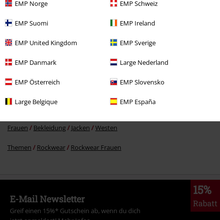
%
EMP Norge
EMP Schweiz
59,99 €
EMP Suomi
EMP Ireland
EMP United Kingdom
EMP Sverige
Mehr Kategorien. Mehr Möglichkeiten.
EMP Danmark
Large Nederland
Themen
Rockwear
Bekleidung
Jacken
Westen
EMP Österreich
EMP Slovensko
Sale %
Bekleidung
Jacken & Mäntel
Westen
Large Belgique
EMP España
Sale %
Frauen
Bekleidung
Jacken
Westen
Frauen
Bekleidung
Jacken
Westen
Themen
Rockwear
Rockwear Frauen
15%
E-Mail Newsletter
Rabatt
Greif einen 15%* Gutschein ab, wenn du dich