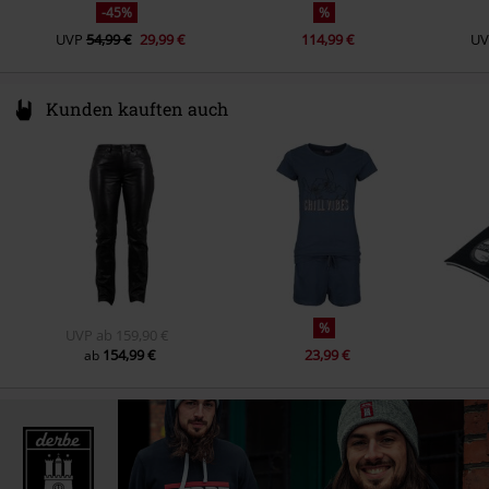
-45%
%
UVP
54,99 €
29,99 €
114,99 €
UV
Kunden kauften auch
%
UVP
ab
159,90 €
154,99 €
23,99 €
ab