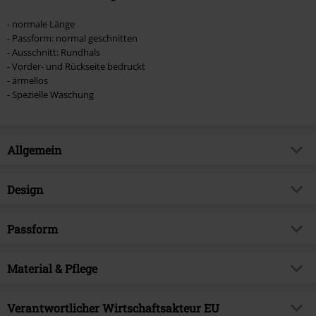
- normale Länge
- Passform: normal geschnitten
- Ausschnitt: Rundhals
- Vorder- und Rückseite bedruckt
- ärmellos
- Spezielle Waschung
Allgemein
Artikelnummer:
575045
Design
Titel
US Tour 78
Produkt-Typ
Tank-Top
Musikgenre
Passform
Heavy Metal
Muster
Uni
Exklusiv bei EMP
EMP Exklusiv
Passform/Oberteile
Regular
Waschung
Material & Pflege
Acid Wash
Produktthema
Band-Merch, Bands
Länge (des Kleidungsstücks)
Normal
Bedruckt
ja
Signature
nein
Obermaterial
100% Baumwolle
Verantwortlicher Wirtschaftsakteur EU
Halsausschnitt/Kragen
Rundhals
Lizenz
offiziell lizenziertes Produkt