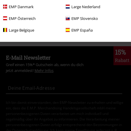
Bekleidung
T-Shirts & Tops
Tank Tops
EMP Danmark
Large Nederland
Große Größen
T-Shirts & Tops
Tank Tops
EMP Österreich
EMP Slovensko
Neu
Bekleidung
T-Shirts & Tops
Tank Tops
Large Belgique
EMP España
15%
E-Mail Newsletter
Rabatt
Greif einen 15%* Gutschein ab, wenn du dich
jetzt anmeldest!
Mehr Infos
Ich bin damit einverstanden, den EMP-Newsletter zu erhalten und willige
ein, dass die E.M.P. Merchandising Handelsgesellschaft mbH meine
personenbezogenen Daten verarbeitet um mich individuell und
regelmäßig über ihr Angebot zu informieren. Die Verarbeitung meiner
personenbezogenen Daten erfolgt entsprechend den Bestimmungen in
der
Datenschutzerklärung
. Ich kann meine Einwilligung jederzeit z. B.