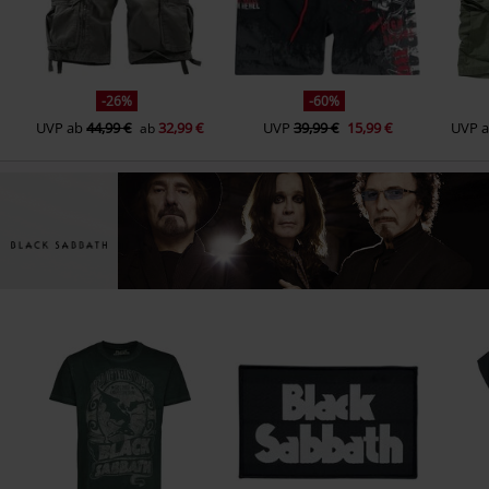
-26%
-60%
UVP
ab
44,99 €
32,99 €
UVP
39,99 €
15,99 €
UVP
ab