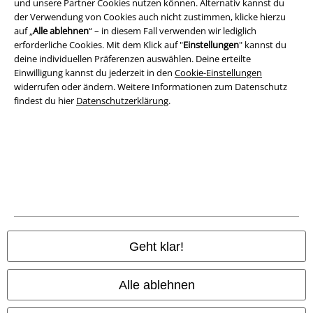
und unsere Partner Cookies nutzen können. Alternativ kannst du
Impressum
der Verwendung von Cookies auch nicht zustimmen, klicke hierzu
auf „
Alle ablehnen
“ – in diesem Fall verwenden wir lediglich
Datenschutz
erforderliche Cookies. Mit dem Klick auf "
Einstellungen
" kannst du
deine individuellen Präferenzen auswählen. Deine erteilte
Einwilligung kannst du jederzeit in den
Cookie-Einstellungen
Entsorgung und Umweltschutz
widerrufen oder ändern. Weitere Informationen zum Datenschutz
findest du hier
Datenschutzerklärung
.
Konformitätserklärung
Information zur Barrierefreiheit
Cookie-Einstellungen
Vertrag widerrufen
Alle Preise inkl. gesetzlicher Mehrwertsteuer, zzgl.
Versandkosten
Geht klar!
© 1986-2026 E.M.P. Merchandising HGmbH
Alle ablehnen