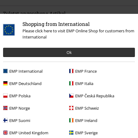
Zuletzt angesehene Artikel
Shopping from International
Please click here to visit EMP Online Shop for customers from
International
Ok
EMP International
EMP France
%
18,99 €
EMP Deutschland
EMP Italia
EMP Polska
EMP Česká Republika
Mehr Kategorien. Mehr Möglichkeiten.
EMP Norge
EMP Schweiz
Große Größen
Männer
EMP Suomi
EMP Ireland
Bekleidung & Accessoires
Oberteile
Tops
EMP United Kingdom
EMP Sverige