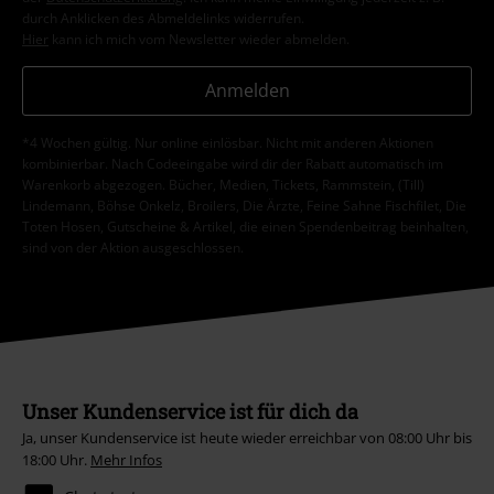
durch Anklicken des Abmeldelinks widerrufen.
Hier
kann ich mich vom Newsletter wieder abmelden.
Anmelden
*4 Wochen gültig. Nur online einlösbar. Nicht mit anderen Aktionen
kombinierbar. Nach Codeeingabe wird dir der Rabatt automatisch im
Warenkorb abgezogen. Bücher, Medien, Tickets, Rammstein, (Till)
Lindemann, Böhse Onkelz, Broilers, Die Ärzte, Feine Sahne Fischfilet, Die
Toten Hosen, Gutscheine & Artikel, die einen Spendenbeitrag beinhalten,
sind von der Aktion ausgeschlossen.
Unser Kundenservice ist für dich da
Ja, unser Kundenservice ist heute wieder erreichbar von 08:00 Uhr bis
18:00 Uhr.
Mehr Infos