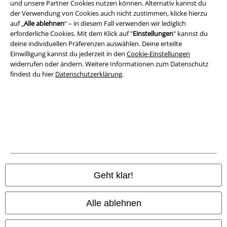
und unsere Partner Cookies nutzen können. Alternativ kannst du
der Verwendung von Cookies auch nicht zustimmen, klicke hierzu
Datenschutz
auf „
Alle ablehnen
“ – in diesem Fall verwenden wir lediglich
erforderliche Cookies. Mit dem Klick auf "
Einstellungen
" kannst du
Entsorgung und Umweltschutz
deine individuellen Präferenzen auswählen. Deine erteilte
Einwilligung kannst du jederzeit in den
Cookie-Einstellungen
widerrufen oder ändern. Weitere Informationen zum Datenschutz
Konformitätserklärung
findest du hier
Datenschutzerklärung
.
Information zur Barrierefreiheit
Cookie-Einstellungen
Vertrag widerrufen
Alle Preise inkl. gesetzlicher Mehrwertsteuer, zzgl.
Versandkosten
© 1986-2026 E.M.P. Merchandising HGmbH
Geht klar!
Alle ablehnen
EMP Online Shops