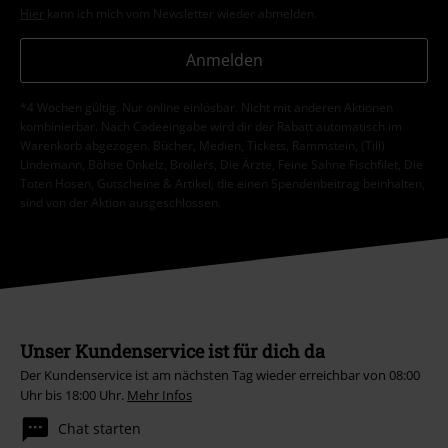
Hier
kann ich mich vom Newsletter wieder abmelden.
Anmelden
*4 Wochen gültig. Nur online einlösbar. Nicht mit anderen Aktionen
kombinierbar. Nach Codeeingabe wird dir der Rabatt automatisch im
Warenkorb abgezogen. Bücher, Medien, Tickets, Rammstein, (Till)
Lindemann, Böhse Onkelz, Broilers, Die Ärzte, Feine Sahne Fischfilet, Die
Toten Hosen, Gutscheine & Artikel, die einen Spendenbeitrag beinhalten,
sind von der Aktion ausgeschlossen.
Unser Kundenservice ist für dich da
Der Kundenservice ist am nächsten Tag wieder erreichbar von 08:00
Uhr bis 18:00 Uhr.
Mehr Infos
Chat starten