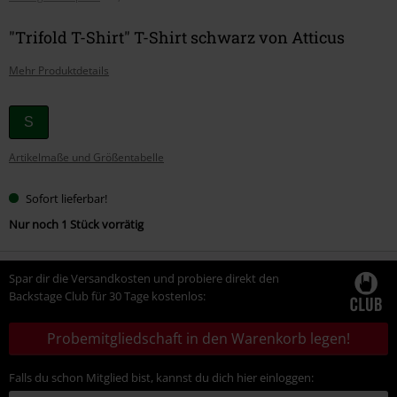
"Trifold T-Shirt" T-Shirt schwarz von Atticus
Mehr Produktdetails
Wähle
S
deine
Artikelmaße und Größentabelle
Größe
Sofort lieferbar!
Nur noch 1 Stück vorrätig
Spar dir die Versandkosten und probiere direkt den
Backstage Club für 30 Tage kostenlos:
Probemitgliedschaft in den Warenkorb legen!
Falls du schon Mitglied bist, kannst du dich hier einloggen: