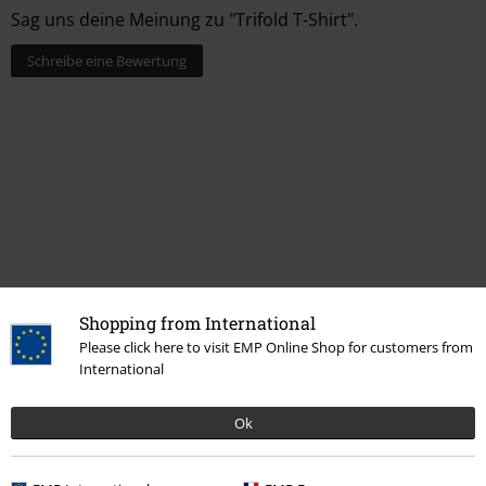
Sag uns deine Meinung zu "Trifold T-Shirt".
Schreibe eine Bewertung
Shopping from International
Please click here to visit EMP Online Shop for customers from
Mehr Kategorien. Mehr Möglichkeiten.
International
Themen
Punk
Bekleidung
Ok
Themen
Emo
Markenkleidung
Atticus