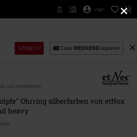
×
0
Login
Schlag zu!
Code
WEEKEND
kopieren
wSt., zzgl. Versandkosten
öpfe" Ohrring silberfarben von etNox
nd heavy
etails