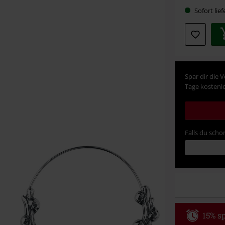
Wähle
Sofort lief
deine
Größe
Spar dir die 
Tage kostenlo
Falls du schon
15% sp