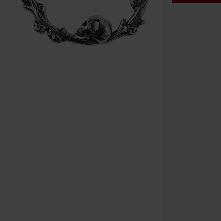
Code
WE
Gültig bis zu
Nur Online. Mi
Nach Codeeing
Nicht mit and
Bücher, Medien
Die Toten Hose