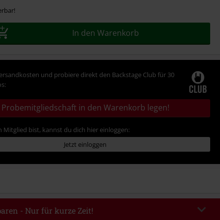
erbar!
In den Warenkorb
Versandkosten und probiere direkt den Backstage Club für 30
s:
Probemitgliedschaft in den Warenkorb legen!
 Mitglied bist, kannst du dich hier einloggen:
Jetzt einloggen
aren - Nur für kurze Zeit!