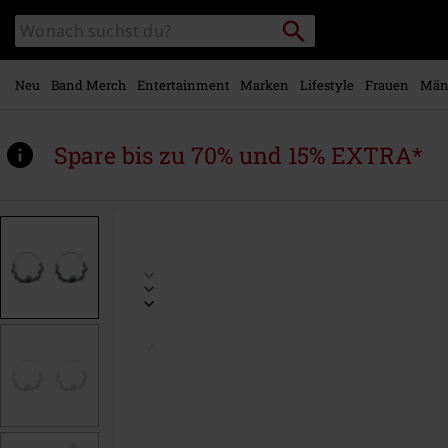
Zum
Packstation
Katalog
Hauptinhalt
suchen
durchsuchen
springen
Neu
Band Merch
Entertainment
Marken
Lifestyle
Frauen
Män
Spare bis zu 70% und 15% EXTRA*
https://www.emp.at/p/totenk%C3%B6pfe/580021St.html