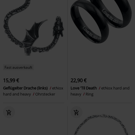
Fast ausverkauft
15,99 €
22,90 €
Geflügelter Drache (links)
etNox
Love 'Til Death
etNox hard and
hard and heavy
Ohrstecker
heavy
Ring