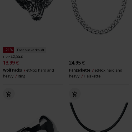
-21%
Fast ausverkauft
UVP
17,90 €
13,99 €
24,95 €
Wolf Packs
etNox hard and
Panzerkette
etNox hard and
heavy
Ring
heavy
Halskette