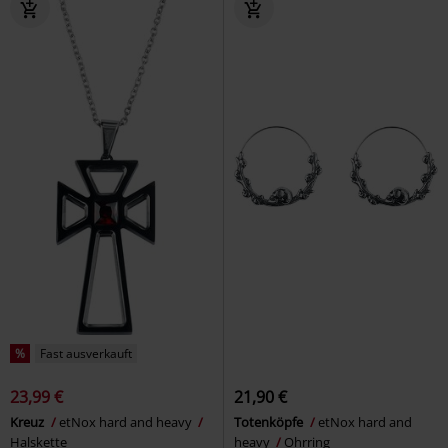
%
Fast ausverkauft
23,99 €
21,90 €
Kreuz
etNox hard and heavy
Totenköpfe
etNox hard and
Halskette
heavy
Ohrring