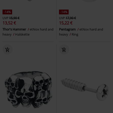
-14%
-14%
UVP
15,90 €
UVP
17,90 €
13,52 €
15,22 €
Thor's Hammer
etNox hard and
Pentagram
etNox hard and
heavy
Halskette
heavy
Ring