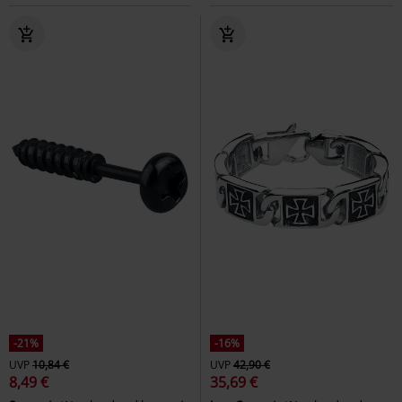
-21%
-16%
UVP
10,84 €
UVP
42,90 €
8,49 €
35,69 €