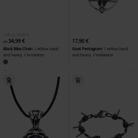
UVP
ab
35,95 €
34,99 €
17,90 €
ab
Black Bike Chain
etNox hard
Goat Pentagram
etNox hard
and heavy
Armkette
and heavy
Halskette