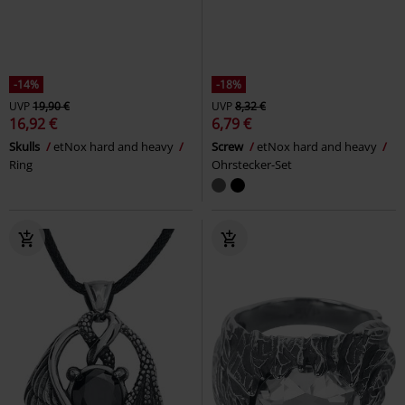
-14%
-18%
UVP
19,90 €
UVP
8,32 €
16,92 €
6,79 €
Skulls
etNox hard and heavy
Screw
etNox hard and heavy
Ring
Ohrstecker-Set