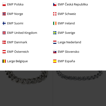
EMP Polska
EMP Česká Republika
14,90 €
22,90 €
EMP Norge
EMP Schweiz
Königskette
etNox hard and
Antique Woven
etNox hard and
heavy
Armkette
heavy
Armkette
EMP Suomi
EMP Ireland
EMP United Kingdom
EMP Sverige
EMP Danmark
Large Nederland
EMP Österreich
EMP Slovensko
Large Belgique
EMP España