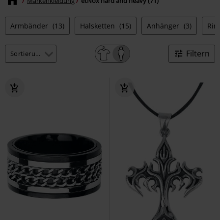
Markenkleidung
etNox hard and heavy (71)
Armbänder
(13)
Halsketten
(15)
Anhänger
(3)
Rin
Filtern