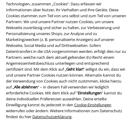
Technologien, zusammen „Cookies“. Dazu erfassen wir
Informationen über Nutzer, ihr Verhalten und ihre Geräte. Diese
Cookies stammen zum Teil von uns selbst und zum Teil von unseren
Partnern. Wir und unsere Partner nutzen Cookies, um unsere
Webseite zuverlässig und sicher zu halten, zur Verbesserung und
Personalisierung unseres Shops, zur Analyse und zu
Marketingzwecken (z. B. personalisierte Anzeigen) auf unserer
Webseite, Social Media und auf Drittwebseiten. Sofern
Datentransfers in die USA vorgenommen werden, erfolgt dies nur zu
Partnern, welche nach dem aktuell geltenden EU-Recht einem
Angemessenheitsbeschluss unterliegen und entsprechend
zertifiziert sind. Mit dem Klick auf „
Geht klar!
“ willigst du ein, dass wir
-15%
und unsere Partner Cookies nutzen können. Alternativ kannst du
der Verwendung von Cookies auch nicht zustimmen, klicke hierzu
UVP
ab
27,99 €
auf „
Alle ablehnen
“ – in diesem Fall verwenden wir lediglich
23,79 €
12,90 €
ab
erforderliche Cookies. Mit dem Klick auf "
Einstellungen
" kannst du
Panzerkette
etNox hard and
Mesh Steel
etNox hard and
deine individuellen Präferenzen auswählen. Deine erteilte
heavy
Halskette
heavy
Ring
Einwilligung kannst du jederzeit in den
Cookie-Einstellungen
widerrufen oder ändern. Weitere Informationen zum Datenschutz
findest du hier
Datenschutzerklärung
.