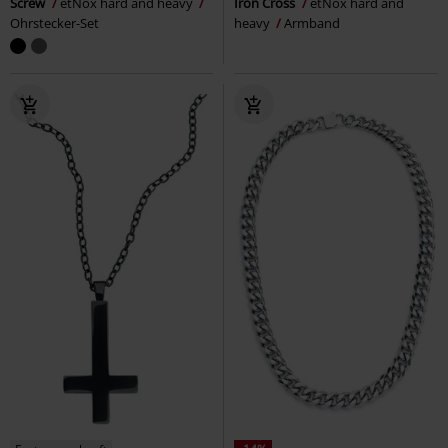
Screw
etNox hard and heavy
Iron Cross
etNox hard and
Ohrstecker-Set
heavy
Armband