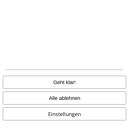
Geht klar!
Fast ausverkauft
Fast ausverkauft
Alle ablehnen
21,90 €
17,90 €
Dark Ruby
etNox hard and
Kristallklaue
etNox hard and
Einstellungen
heavy
Ring
heavy
Ring