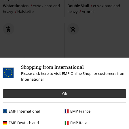
Wotansknoten
etNox hard and
Double Skull
etNox hard and
heavy
Halskette
heavy
Armreif
Shopping from International
Please click here to visit EMP Online Shop for customers from
International
Ok
EMP International
EMP France
EMP Deutschland
EMP Italia
Fast ausverkauft