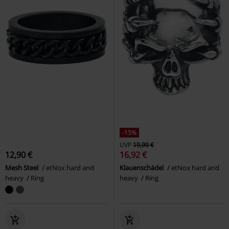
-15%
UVP
19,99 €
12,90 €
16,92 €
Mesh Steel
etNox hard and
Klauenschädel
etNox hard and
heavy
Ring
heavy
Ring