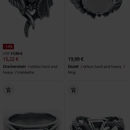
-14%
UVP
17,90 €
15,22 €
19,99 €
Drachenstein
etNox hard and
Eiszeit
etNox hard and heavy
heavy
Halskette
Ring