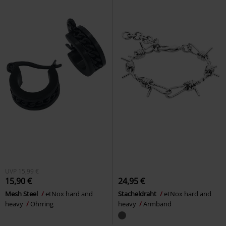
UVP
15,99 €
15,90 €
24,95 €
Mesh Steel
etNox hard and
Stacheldraht
etNox hard and
heavy
Ohrring
heavy
Armband