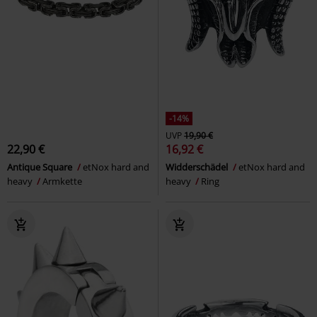
-14%
UVP
19,90 €
22,90 €
16,92 €
Antique Square
etNox hard and
Widderschädel
etNox hard and
heavy
Armkette
heavy
Ring