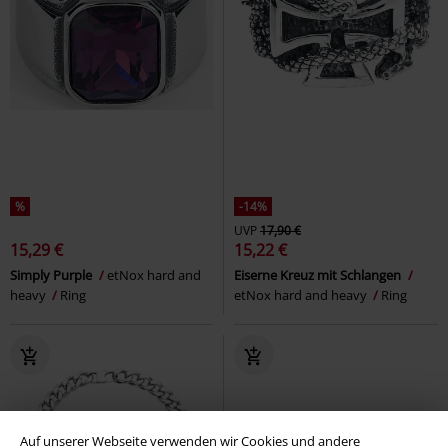
%
-14%
UVP
17,90 €
15,29 €
15,22 €
Simply Purple
etNox hard and
Eiserne Kreuz mit Schlangen
heavy
Ring
etNox hard and heavy
Ring
Auf unserer Webseite verwenden wir Cookies und andere