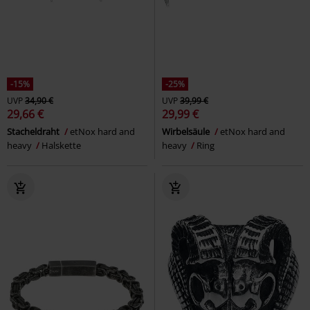
-15%
-25%
UVP
34,90 €
UVP
39,99 €
29,66 €
29,99 €
Stacheldraht
etNox hard and
Wirbelsäule
etNox hard and
heavy
Halskette
heavy
Ring