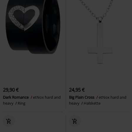
29,90 €
24,95 €
Dark Romance
etNox hard and
Big Plain Cross
etNox hard and
heavy
Ring
heavy
Halskette