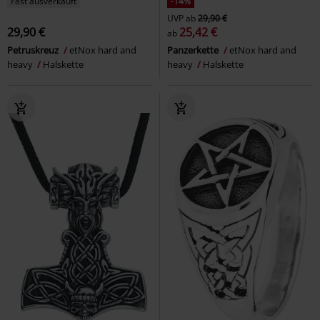
Fast ausverkauft
-14%
UVP
ab
29,90 €
29,90 €
25,42 €
ab
Petruskreuz
etNox hard and
Panzerkette
etNox hard and
heavy
Halskette
heavy
Halskette