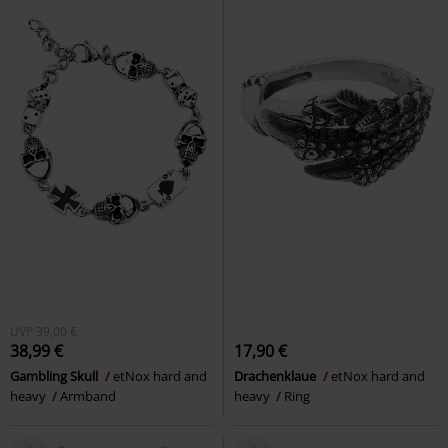
UVP
39,00 €
38,99 €
17,90 €
Gambling Skull
etNox hard and
Drachenklaue
etNox hard and
heavy
Armband
heavy
Ring