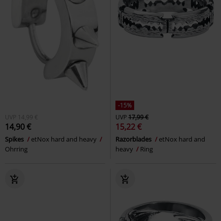
-15%
UVP
14,99 €
UVP
17,99 €
14,90 €
15,22 €
Spikes
etNox hard and heavy
Razorblades
etNox hard and
Ohrring
heavy
Ring