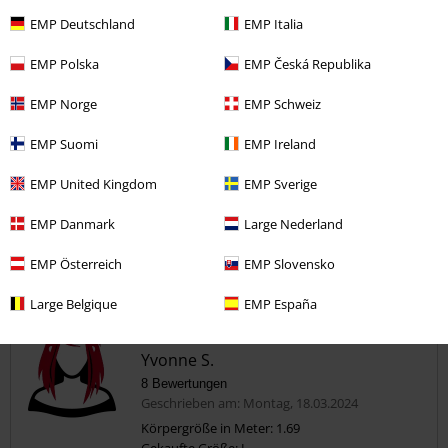
4
EMP Deutschland
EMP Italia
Weite
zu eng
perfekt
zu weit
EMP Polska
EMP Česká Republika
Länge
EMP Norge
EMP Schweiz
zu kurz
perfekt
zu lang
EMP Suomi
EMP Ireland
Verifizierte Rezension
War diese Bewertung hilfreich für dich?
EMP United Kingdom
EMP Sverige
EMP Danmark
Large Nederland
EMP Österreich
EMP Slovensko
Kommentieren
Large Belgique
EMP España
Yvonne S.
8 Bewertungen
Geschrieben am: Montag, 18.03.2024
Körpergröße in Meter: 1.69