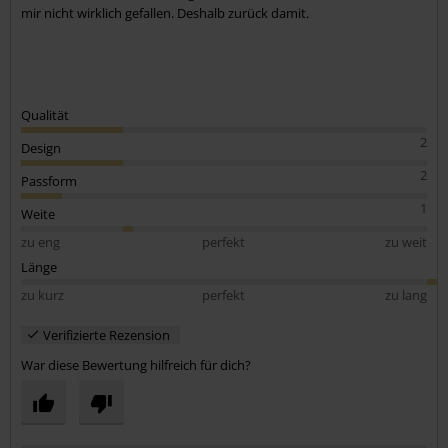
mir nicht wirklich gefallen. Deshalb zurück damit.
Qualität
2
Design
2
Passform
1
Weite
zu eng
perfekt
zu weit
Länge
zu kurz
perfekt
zu lang
Verifizierte Rezension
War diese Bewertung hilfreich für dich?