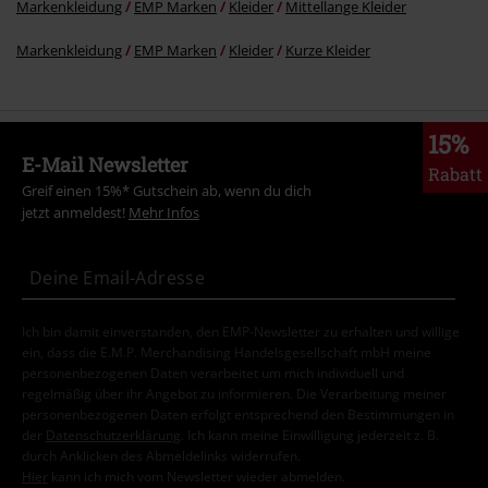
Markenkleidung
EMP Marken
Kleider
Mittellange Kleider
Markenkleidung
EMP Marken
Kleider
Kurze Kleider
15%
E-Mail Newsletter
Rabatt
Greif einen 15%* Gutschein ab, wenn du dich
jetzt anmeldest!
Mehr Infos
Ich bin damit einverstanden, den EMP-Newsletter zu erhalten und willige
ein, dass die E.M.P. Merchandising Handelsgesellschaft mbH meine
personenbezogenen Daten verarbeitet um mich individuell und
regelmäßig über ihr Angebot zu informieren. Die Verarbeitung meiner
personenbezogenen Daten erfolgt entsprechend den Bestimmungen in
der
Datenschutzerklärung
. Ich kann meine Einwilligung jederzeit z. B.
durch Anklicken des Abmeldelinks widerrufen.
Hier
kann ich mich vom Newsletter wieder abmelden.