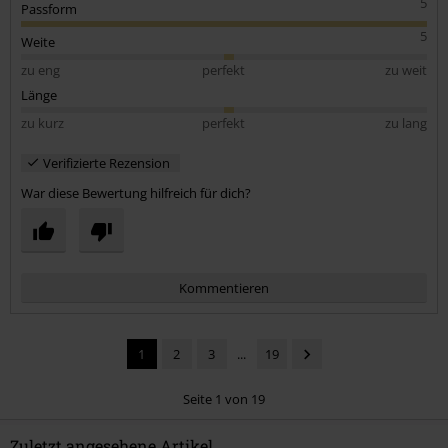
5
Passform
5
Weite
zu eng
perfekt
zu weit
Länge
zu kurz
perfekt
zu lang
Verifizierte Rezension
War diese Bewertung hilfreich für dich?
Kommentieren
1
2
3
...
19
Seite 1 von 19
Zuletzt angesehene Artikel