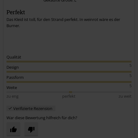
Gekaufte Größe: L
Kommentar jetzt abschicken!
Perfekt
Das Kleid ist toll, für den Strand perfekt. In weinrot wäre es der
Burner.
Qualität
5
Design
5
Passform
5
Weite
zu eng
perfekt
zu weit
Verifizierte Rezension
War diese Bewertung hilfreich für dich?