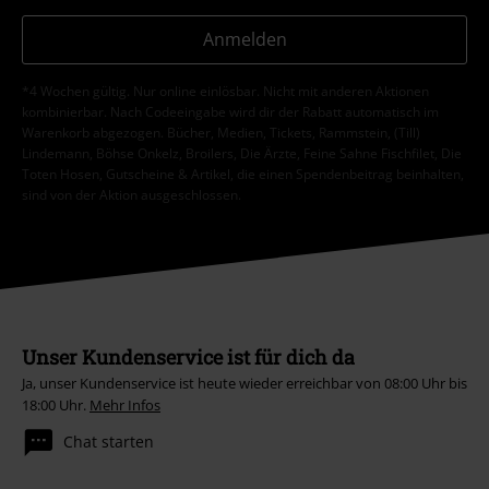
Anmelden
*4 Wochen gültig. Nur online einlösbar. Nicht mit anderen Aktionen
kombinierbar. Nach Codeeingabe wird dir der Rabatt automatisch im
Warenkorb abgezogen. Bücher, Medien, Tickets, Rammstein, (Till)
Lindemann, Böhse Onkelz, Broilers, Die Ärzte, Feine Sahne Fischfilet, Die
Toten Hosen, Gutscheine & Artikel, die einen Spendenbeitrag beinhalten,
sind von der Aktion ausgeschlossen.
Unser Kundenservice ist für dich da
Ja, unser Kundenservice ist heute wieder erreichbar von 08:00 Uhr bis
18:00 Uhr.
Mehr Infos
Chat starten