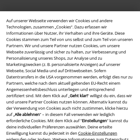
A Warner Music Group Company
Auf unserer Webseite verwenden wir Cookies und andere
Technologien, zusammen „Cookies“. Dazu erfassen wir
Informationen über Nutzer, ihr Verhalten und ihre Geräte. Diese
Cookies stammen zum Teil von uns selbst und zum Teil von unseren
Partnern. Wir und unsere Partner nutzen Cookies, um unsere
Webseite zuverlässig und sicher zu halten, zur Verbesserung und
Personalisierung unseres Shops, zur Analyse und zu
Marketingzwecken (z. B. personalisierte Anzeigen) auf unserer
Webseite, Social Media und auf Drittwebseiten. Sofern
Datentransfers in die USA vorgenommen werden, erfolgt dies nur zu
Partnern, welche nach dem aktuell geltenden EU-Recht einem
Angemessenheitsbeschluss unterliegen und entsprechend
zertifiziert sind. Mit dem Klick auf „
Geht klar!
“ willigst du ein, dass wir
und unsere Partner Cookies nutzen können. Alternativ kannst du
Rechtliches
der Verwendung von Cookies auch nicht zustimmen, klicke hierzu
auf „
Alle ablehnen
“ – in diesem Fall verwenden wir lediglich
AGB
erforderliche Cookies. Mit dem Klick auf "
Einstellungen
" kannst du
deine individuellen Präferenzen auswählen. Deine erteilte
Impressum
Einwilligung kannst du jederzeit in den
Cookie-Einstellungen
widerrufen oder ändern. Weitere Informationen zum Datenschutz