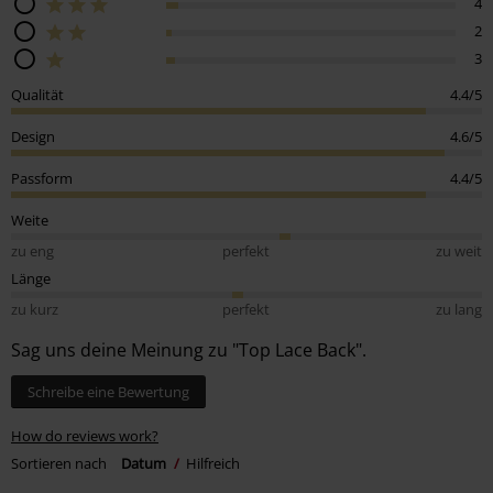
4
2
3
Qualität
4.4/5
Design
4.6/5
Passform
4.4/5
Weite
zu eng
perfekt
zu weit
Länge
zu kurz
perfekt
zu lang
Sag uns deine Meinung zu "Top Lace Back".
Schreibe eine Bewertung
How do reviews work?
Sortieren nach
Datum
Hilfreich