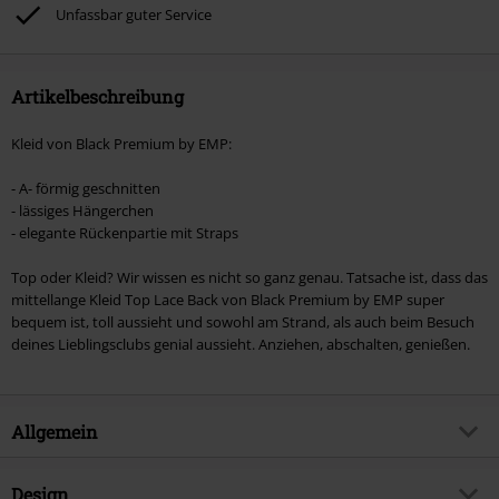
Böhse Onkelz, Broilers, Die Ärzte, Die Toten Hosen, Metality, Gutscheine &
Unfassbar guter Service
Artikel, die einen Spendenbeitrag beinhalten.
Artikelbeschreibung
Kleid von Black Premium by EMP:
- A- förmig geschnitten
- lässiges Hängerchen
- elegante Rückenpartie mit Straps
Top oder Kleid? Wir wissen es nicht so ganz genau. Tatsache ist, dass das
mittellange Kleid Top Lace Back von Black Premium by EMP super
bequem ist, toll aussieht und sowohl am Strand, als auch beim Besuch
deines Lieblingsclubs genial aussieht. Anziehen, abschalten, genießen.
Allgemein
Artikelnummer:
346046
Design