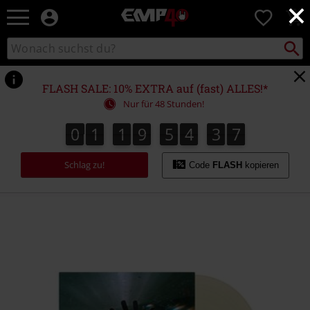
×
EMP
0
Merchandise
-
Packst
Katalog
suchen
Fanartikel
durchsuchen
Shop
für
FLASH SALE: 10% EXTRA auf (fast) ALLES!*
Rock
Nur für 48 Stunden!
&
Entertainment
0
1
1
9
5
4
3
7
0
1
1
9
5
4
3
6
3
3
8
6
7
Schlag zu!
Code
FLASH
kopieren
https://www.emp.at/p/the-
sky%2C-
the-
earth-
%26-
all-
between/587872St.html