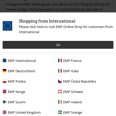
Freitags bestellt, samstags da. Das album an sich klingt großartig auf
meiner anlage. Die farbe weicht vom produktbild ab was aber in
diesem fall gut ist. Es ist dieses klassische coke bottle clear das ihr
erwarten würdet bei der bezeichnung.
Shopping from International
Please click here to visit EMP Online Shop for customers from
International
Verifizierte Rezension
Ok
War diese Bewertung hilfreich für dich?
EMP International
EMP France
EMP Deutschland
EMP Italia
Kommentieren
EMP Polska
EMP Česká Republika
EMP Norge
EMP Schweiz
Mehr Kategorien. Mehr Möglichkeiten.
EMP Suomi
EMP Ireland
Sale %
Medien
Vinyl
EMP United Kingdom
EMP Sverige