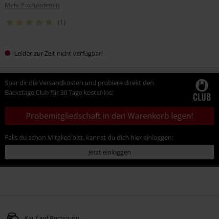
Mehr Produktdetails
(1)
Leider zur Zeit nicht verfügbar!
Spar dir die Versandkosten und probiere direkt den
Backstage Club für 30 Tage kostenlos:
Probemitgliedschaft in den Warenkorb legen!
Falls du schon Mitglied bist, kannst du dich hier einloggen:
Jetzt einloggen
Kauf auf Rechnung