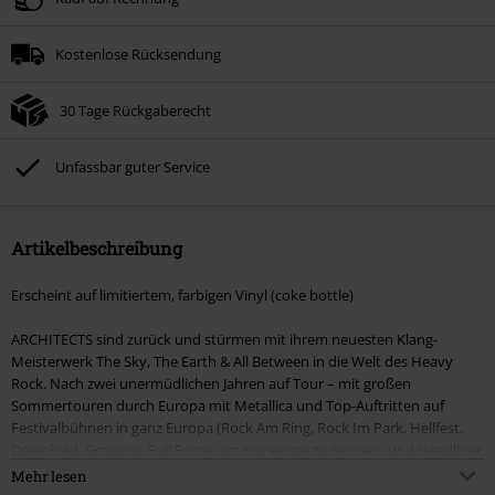
Kostenlose Rücksendung
30 Tage Rückgaberecht
Unfassbar guter Service
Artikelbeschreibung
Erscheint auf limitiertem, farbigen Vinyl (coke bottle)
ARCHITECTS sind zurück und stürmen mit ihrem neuesten Klang-
Meisterwerk The Sky, The Earth & All Between in die Welt des Heavy
Rock. Nach zwei unermüdlichen Jahren auf Tour – mit großen
Sommertouren durch Europa mit Metallica und Top-Auftritten auf
Festivalbühnen in ganz Europa (Rock Am Ring, Rock Im Park, Hellfest,
Download, Graspop, Full Force, um nur einige zu nennen, und Headliner
bei Bloodstock) – ist die Band ins Studio zurückgekehrt, um ihre bisher
Mehr lesen
kraftvollste Sammlung von Songs abzuliefern. Mit der kreativen Kraft