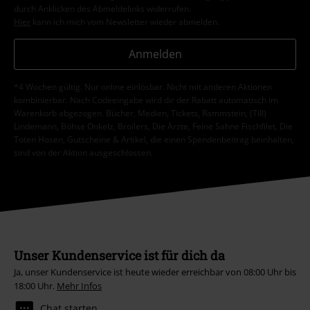
durch Anklicken des Abmeldelinks widerrufen.
Hier
kann ich mich vom Newsletter wieder abmelden.
Anmelden
*4 Wochen gültig. Nur online einlösbar. Nicht mit anderen Aktionen
kombinierbar. Nach Codeeingabe wird dir der Rabatt automatisch im
Warenkorb abgezogen. Bücher, Medien, Tickets, Rammstein, (Till)
Lindemann, Böhse Onkelz, Broilers, Die Ärzte, Feine Sahne Fischfilet, Die
Toten Hosen, Gutscheine & Artikel, die einen Spendenbeitrag beinhalten,
sind von der Aktion ausgeschlossen.
Unser Kundenservice ist für dich da
Ja, unser Kundenservice ist heute wieder erreichbar von 08:00 Uhr bis
18:00 Uhr.
Mehr Infos
Chat starten