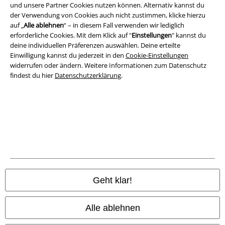
und unsere Partner Cookies nutzen können. Alternativ kannst du
Impressum
der Verwendung von Cookies auch nicht zustimmen, klicke hierzu
auf „
Alle ablehnen
“ – in diesem Fall verwenden wir lediglich
Datenschutz
erforderliche Cookies. Mit dem Klick auf "
Einstellungen
" kannst du
deine individuellen Präferenzen auswählen. Deine erteilte
Entsorgung und Umweltschutz
Einwilligung kannst du jederzeit in den
Cookie-Einstellungen
widerrufen oder ändern. Weitere Informationen zum Datenschutz
Konformitätserklärung
findest du hier
Datenschutzerklärung
.
Information zur Barrierefreiheit
Cookie-Einstellungen
Vertrag widerrufen
Alle Preise inkl. gesetzlicher Mehrwertsteuer, zzgl.
Versandkosten
© 1986-2026 E.M.P. Merchandising HGmbH
Geht klar!
Alle ablehnen