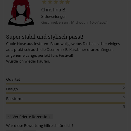
Christina B.
2 Bewertungen
Geschrieben am: Mittwoch, 10.07.2024
Super stabil und stylisch passt!
Coole Hose aus festerem Baumwollgewebe. Die hält sicher einiges
Kommentar jetzt abschicken!
aus, praktisch auch die Ösen zm z.B. Karabiner dranzuhängen,
angeneme Länge, perfekt fürs Festival!
Würde ich wieder kaufen.
Qualität
5
Design
5
Passform
5
Verifizierte Rezension
War diese Bewertung hilfreich für dich?