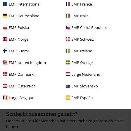
EMP International
EMP France
5
Passform
5
EMP Deutschland
EMP Italia
Verifizierte Rezension
EMP Polska
EMP Česká Republika
War diese Bewertung hilfreich für dich?
EMP Norge
EMP Schweiz
EMP Suomi
EMP Ireland
Kommentieren
EMP United Kingdom
EMP Sverige
EMP Danmark
Large Nederland
EMP Österreich
EMP Slovensko
Isabelle P.
37 Bewertungen
Large Belgique
EMP España
Geschrieben am: Sonntag, 16.07.2023
Schlecht zusammen genäht?
Oder es ist auch für Menschen mit etwas mehr Po gedacht als ich es
Kommentar jetzt abschicken!
habe :)