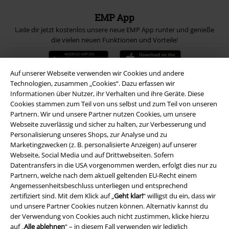
EMP App
Lade dir jetzt kostenlos unsere neue EMP App runter und genieße
die vielen neuen Funktionen und Vorteile!
Auf unserer Webseite verwenden wir Cookies und andere
Technologien, zusammen „Cookies“. Dazu erfassen wir
Informationen über Nutzer, ihr Verhalten und ihre Geräte. Diese
A Warner Music Group Company
Cookies stammen zum Teil von uns selbst und zum Teil von unseren
Partnern. Wir und unsere Partner nutzen Cookies, um unsere
Webseite zuverlässig und sicher zu halten, zur Verbesserung und
Personalisierung unseres Shops, zur Analyse und zu
Marketingzwecken (z. B. personalisierte Anzeigen) auf unserer
Webseite, Social Media und auf Drittwebseiten. Sofern
Datentransfers in die USA vorgenommen werden, erfolgt dies nur zu
Partnern, welche nach dem aktuell geltenden EU-Recht einem
Angemessenheitsbeschluss unterliegen und entsprechend
zertifiziert sind. Mit dem Klick auf „
Geht klar!
“ willigst du ein, dass wir
und unsere Partner Cookies nutzen können. Alternativ kannst du
der Verwendung von Cookies auch nicht zustimmen, klicke hierzu
auf „
Alle ablehnen
“ – in diesem Fall verwenden wir lediglich