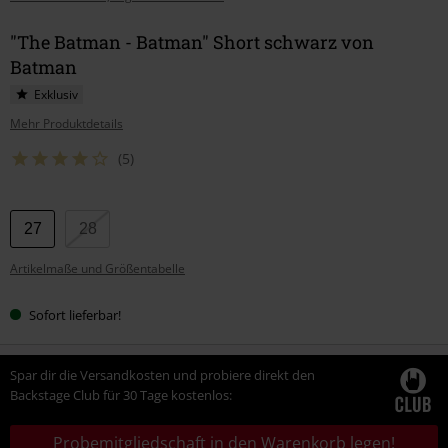
"The Batman - Batman" Short schwarz von
Batman
Exklusiv
Mehr Produktdetails
(5)
Wähle
27
28
deine
Artikelmaße und Größentabelle
Größe
Sofort lieferbar!
Spar dir die Versandkosten und probiere direkt den
Backstage Club für 30 Tage kostenlos:
Probemitgliedschaft in den Warenkorb legen!