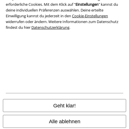
erforderliche Cookies. Mit dem Klick auf "
Einstellungen
" kannst du
deine individuellen Präferenzen auswählen. Deine erteilte
Rechtliches
Einwilligung kannst du jederzeit in den
Cookie-Einstellungen
widerrufen oder ändern. Weitere Informationen zum Datenschutz
AGB
findest du hier
Datenschutzerklärung
.
Impressum
Datenschutz
Entsorgung und Umweltschutz
Konformitätserklärung
Information zur Barrierefreiheit
Cookie-Einstellungen
Geht klar!
Vertrag widerrufen
Alle ablehnen
Alle Preise inkl. gesetzlicher Mehrwertsteuer, zzgl.
Versandkosten