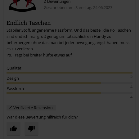
2 Bewertungen
Geschrieben am: Samstag, 24.06.2023
Endlich Taschen
Stabiler Stoff, angenehme Passform. Und das beste : die Po Taschen
Kommentar jetzt abschicken!
sind endlich mal groß genug um tatsächlich ein Handy zu
beherbergen ohne das man bei jeder bewegung angst haben muss
es zu verlieren.
Ps. Trägt bei breiter hüfte etwas auf
Qualität
5
Design
4
Passform
4
Verifizierte Rezension
War diese Bewertung hilfreich für dich?