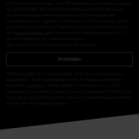
Ich bin damit einverstanden, den EMP-Newsletter zu erhalten und willige
ein, dass die E.M.P. Merchandising Handelsgesellschaft mbH meine
personenbezogenen Daten verarbeitet um mich individuell und
regelmäßig über ihr Angebot zu informieren. Die Verarbeitung meiner
personenbezogenen Daten erfolgt entsprechend den Bestimmungen in
der
Datenschutzerklärung
. Ich kann meine Einwilligung jederzeit z. B.
durch Anklicken des Abmeldelinks widerrufen.
Hier
kann ich mich vom Newsletter wieder abmelden.
Anmelden
*4 Wochen gültig. Nur online einlösbar. Nicht mit anderen Aktionen
kombinierbar. Nach Codeeingabe wird dir der Rabatt automatisch im
Warenkorb abgezogen. Bücher, Medien, Tickets, Rammstein, (Till)
Lindemann, Böhse Onkelz, Broilers, Die Ärzte, Feine Sahne Fischfilet, Die
Toten Hosen, Gutscheine & Artikel, die einen Spendenbeitrag beinhalten,
sind von der Aktion ausgeschlossen.