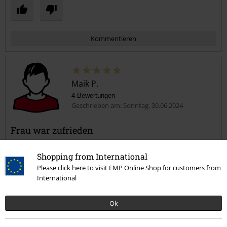
Kommentieren
Maik P.
4 Bewertungen
Geschrieben am: Sonntag, 30.06.2024
Frau war zufrieden
Mega coole Hose
Kommentar jetzt abschicken!
Größe entspricht der angegebenen in 27
Shopping from International
Please click here to visit EMP Online Shop for customers from
VG
International
Ok
Qualität
5
Design