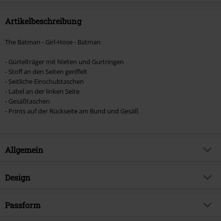
Artikelbeschreibung
The Batman - Girl-Hose - Batman
- Gürtelträger mit Nieten und Gurtringen
- Stoff an den Seiten geriffelt
- Seitliche Einschubtaschen
- Label an der linken Seite
- Gesäßtaschen
- Prints auf der Rückseite am Bund und Gesäß
Allgemein
Artikelnummer:
517712
Design
Titel
The Batman - Batman
Produkt-Typ
Short
Exklusiv bei EMP
Passform
EMP Exklusiv
Muster
Uni
Produktthema
Fan-Merch, DC Comics, Filme