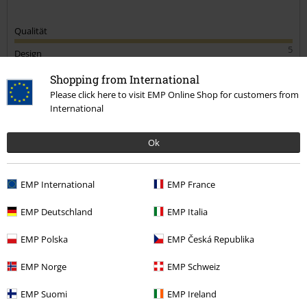
Qualität
5
Design
5
Passform
Shopping from International
Please click here to visit EMP Online Shop for customers from
5
Weite
International
zu eng
perfekt
zu weit
Länge
Ok
zu kurz
perfekt
zu lang
Verifizierte Rezension
EMP International
EMP France
War diese Bewertung hilfreich für dich?
EMP Deutschland
EMP Italia
EMP Polska
EMP Česká Republika
EMP Norge
EMP Schweiz
Kommentieren
EMP Suomi
EMP Ireland