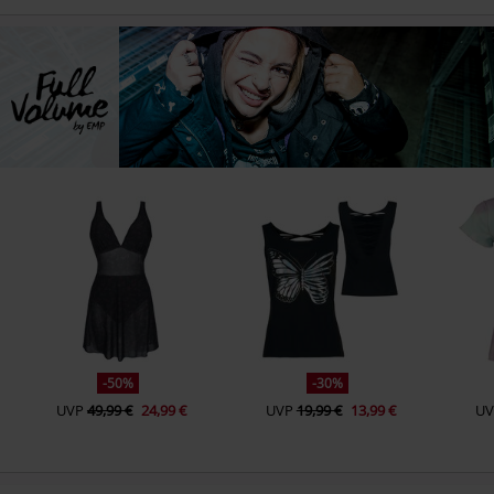
-50%
-30%
UVP
49,99 €
24,99 €
UVP
19,99 €
13,99 €
UV