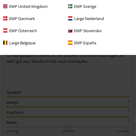
EMP United Kingdom
EMP Sverige
Jacqueline S.
10 Bewertungen
EMP Danmark
Large Nederland
Geschrieben am: Samstag, 12.03.2022
Körpergröße in Meter: 1.64
EMP Österreich
EMP Slovensko
Gekaufte Größe: XL
Large Belgique
EMP España
Kommentar jetzt abschicken!
Dieses T-Shirt ist einfach geil
Ich war gespannt, wie es an mir aussieht und man muss sagen, es
sieht gut aus. Würde ich mir noch mal kaufen.
Qualität
5
Design
5
Passform
5
Weite
zu eng
perfekt
zu weit