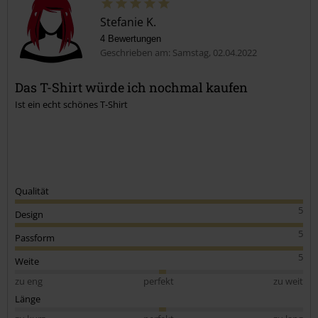
Stefanie K.
4 Bewertungen
Geschrieben am: Samstag, 02.04.2022
Das T-Shirt würde ich nochmal kaufen
Ist ein echt schönes T-Shirt
Kommentar jetzt abschicken!
Qualität
5
Design
5
Passform
5
Weite
zu eng
perfekt
zu weit
Länge