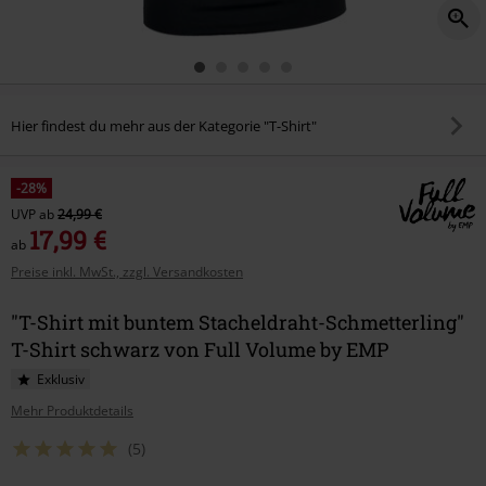
Hier findest du mehr aus der Kategorie "T-Shirt"
-28%
UVP
ab
24,99 €
17,99 €
ab
Preise inkl. MwSt., zzgl. Versandkosten
"T-Shirt mit buntem Stacheldraht-Schmetterling"
T-Shirt schwarz von Full Volume by EMP
Exklusiv
Mehr Produktdetails
(5)