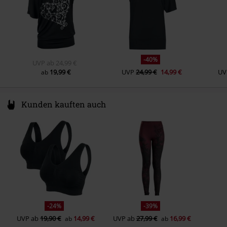
-40%
UVP
ab
24,99 €
19,99 €
UVP
24,99 €
14,99 €
UV
ab
Kunden kauften auch
-24%
-39%
UVP
ab
19,90 €
14,99 €
UVP
ab
27,99 €
16,99 €
ab
ab