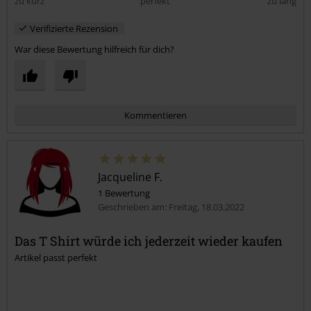
zu kurz
perfekt
zu lang
Verifizierte Rezension
War diese Bewertung hilfreich für dich?
Kommentieren
Jacqueline F.
1 Bewertung
Geschrieben am: Freitag, 18.03.2022
Das T Shirt würde ich jederzeit wieder kaufen
Artikel passt perfekt
Kommentar jetzt abschicken!