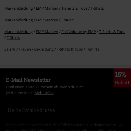
Markenkleidung
EMP Marken
T-Shirts & Tops
T-Shirts
Markenkleidung
EMP Marken
Frauen
Markenkleidung
EMP Marken
Full Volume by EMP
T-Shirts & Tops
T-Shirts
Sale %
Frauen
Bekleidung
T-Shirts & Tops
T-Shirts
15%
E-Mail Newsletter
Rabatt
Greif einen 15%* Gutschein ab, wenn du dich
jetzt anmeldest!
Mehr Infos
Ich bin damit einverstanden, den EMP-Newsletter zu erhalten und willige
ein, dass die E.M.P. Merchandising Handelsgesellschaft mbH meine