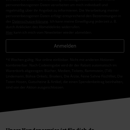
personenbezogenen Daten verarbeitet um mich individuell und
regelmäßig über ihr Angebot zu informieren. Die Verarbeitung meiner
personenbezogenen Daten erfolgt entsprechend den Bestimmungen in
der
Datenschutzerklärung
. Ich kann meine Einwilligung jederzeit z. B.
durch Anklicken des Abmeldelinks widerrufen.
Hier
kann ich mich vom Newsletter wieder abmelden.
Anmelden
*4 Wochen gültig. Nur online einlösbar. Nicht mit anderen Aktionen
kombinierbar. Nach Codeeingabe wird dir der Rabatt automatisch im
Warenkorb abgezogen. Bücher, Medien, Tickets, Rammstein, (Till)
Lindemann, Böhse Onkelz, Broilers, Die Ärzte, Feine Sahne Fischfilet, Die
Toten Hosen, Gutscheine & Artikel, die einen Spendenbeitrag beinhalten,
sind von der Aktion ausgeschlossen.