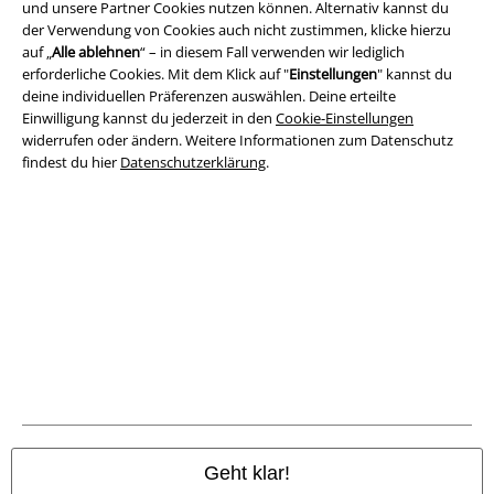
und unsere Partner Cookies nutzen können. Alternativ kannst du
Rechtliches
der Verwendung von Cookies auch nicht zustimmen, klicke hierzu
auf „
Alle ablehnen
“ – in diesem Fall verwenden wir lediglich
AGB
erforderliche Cookies. Mit dem Klick auf "
Einstellungen
" kannst du
deine individuellen Präferenzen auswählen. Deine erteilte
Impressum
Einwilligung kannst du jederzeit in den
Cookie-Einstellungen
widerrufen oder ändern. Weitere Informationen zum Datenschutz
Datenschutz
findest du hier
Datenschutzerklärung
.
Entsorgung und Umweltschutz
Konformitätserklärung
Information zur Barrierefreiheit
Cookie-Einstellungen
Vertrag widerrufen
Alle Preise inkl. gesetzlicher Mehrwertsteuer, zzgl.
Versandkosten
Geht klar!
© 1986-2026 E.M.P. Merchandising HGmbH