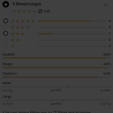
5 Bewertungen
4.60
4
0
1
0
0
Qualität
4.8/5
Design
4.8/5
Passform
4.4/5
Weite
zu eng
perfekt
zu weit
Länge
zu kurz
perfekt
zu lang
Sag uns deine Meinung zu "T-Shirt mit buntem