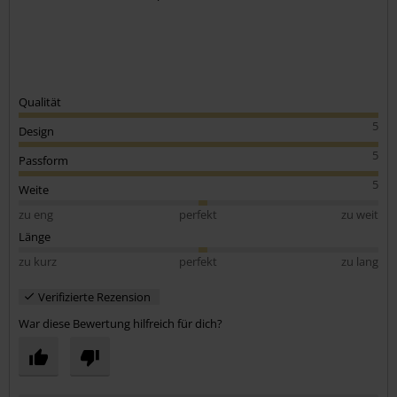
Qualität
5
Design
5
Passform
5
Weite
zu eng
perfekt
zu weit
Länge
zu kurz
perfekt
zu lang
Verifizierte Rezension
War diese Bewertung hilfreich für dich?