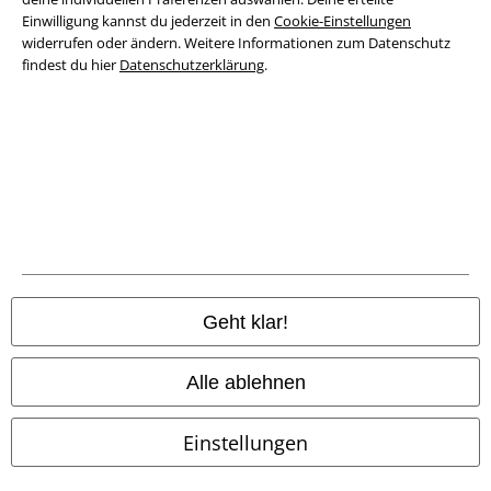
Datenschutz
Einwilligung kannst du jederzeit in den
Cookie-Einstellungen
widerrufen oder ändern. Weitere Informationen zum Datenschutz
Entsorgung und Umweltschutz
findest du hier
Datenschutzerklärung
.
Konformitätserklärung
Information zur Barrierefreiheit
Cookie-Einstellungen
Vertrag widerrufen
Alle Preise inkl. gesetzlicher Mehrwertsteuer, zzgl.
Versandkosten
Geht klar!
© 1986-2026 E.M.P. Merchandising HGmbH
Alle ablehnen
Einstellungen
EMP Online Shops