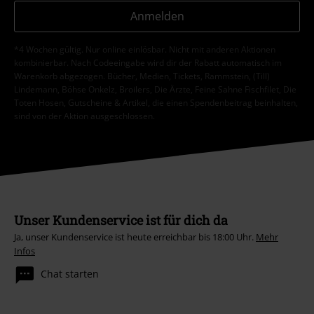
Anmelden
*4 Wochen gültig. Nur online einlösbar. Nicht mit anderen Aktionen
kombinierbar. Nach Codeeingabe wird dir der Rabatt automatisch im
Warenkorb abgezogen. Bücher, Medien, Tickets, Rammstein, (Till)
Lindemann, Böhse Onkelz, Broilers, Die Ärzte, Feine Sahne Fischfilet, Die
Toten Hosen, Gutscheine & Artikel, die einen Spendenbeitrag beinhalten,
sind von der Aktion ausgeschlossen.
Unser Kundenservice ist für dich da
Ja, unser Kundenservice ist heute erreichbar bis 18:00 Uhr.
Mehr
Infos
Chat starten