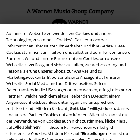
A Warner Music Group Company
Auf unserer Webseite verwenden wir Cookies und andere
Technologien, zusammen „Cookies“. Dazu erfassen wir
Informationen über Nutzer, ihr Verhalten und ihre Geräte. Diese
Cookies stammen zum Teil von uns selbst und zum Teil von unseren
Partnern. Wir und unsere Partner nutzen Cookies, um unsere
Webseite zuverlässig und sicher zu halten, zur Verbesserung und
Personalisierung unseres Shops, zur Analyse und zu
Marketingzwecken (z. B. personalisierte Anzeigen) auf unserer
Webseite, Social Media und auf Drittwebseiten. Sofern
Datentransfers in die USA vorgenommen werden, erfolgt dies nur zu
Partnern, welche nach dem aktuell geltenden EU-Recht einem
Rechtliches
Angemessenheitsbeschluss unterliegen und entsprechend
zertifiziert sind. Mit dem Klick auf „
Geht klar!
“ willigst du ein, dass wir
AGB
und unsere Partner Cookies nutzen können. Alternativ kannst du
der Verwendung von Cookies auch nicht zustimmen, klicke hierzu
Impressum
auf „
Alle ablehnen
“ – in diesem Fall verwenden wir lediglich
erforderliche Cookies. Mit dem Klick auf "
Einstellungen
" kannst du
deine individuellen Präferenzen auswählen. Deine erteilte