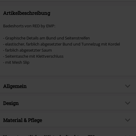
Artikelbeschreibung
Badeshorts von RED by EMP:
- Graphische Details am Bund und Seitenstreifen
- elastischer, farblich abgesetzter Bund und Tunnelzug mit Kordel
- farblich abgesetzter Saum
- Seitentasche mit Klettverschluss
- mit Mesh Slip
Allgemein
Artikelnummer:
540905
Design
Titel
Swim Shorts With Graphic Design
Produkt-Typ
Badeshort
Brand
Material & Pflege
RED by EMP
Muster
Uni
Exklusiv bei EMP
EMP Exklusiv
Obermaterial
100% Polyester