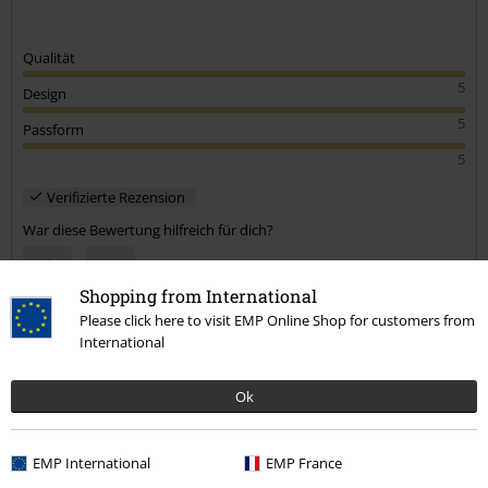
Qualität
5
Design
5
Passform
5
Verifizierte Rezension
War diese Bewertung hilfreich für dich?
Shopping from International
Please click here to visit EMP Online Shop for customers from
Kommentieren
International
Ok
Arslan K.
15 Bewertungen
EMP International
EMP France
Geschrieben am: Montag, 02.09.2024