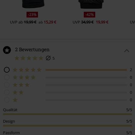
-23%
-42%
UVP
ab
19,99 €
15,29 €
UVP
34,99 €
19,99 €
UV
ab
2 Bewertungen
5
2
0
0
0
0
Qualität
5/5
Design
5/5
Passform
5/5