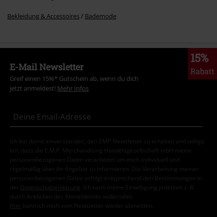
Bekleidung & Accessoires
Bademode
15%
E-Mail Newsletter
Rabatt
Greif einen 15%* Gutschein ab, wenn du dich
jetzt anmeldest!
Mehr Infos
Ich bin damit einverstanden, den EMP-Newsletter zu erhalten und willige
ein, dass die E.M.P. Merchandising Handelsgesellschaft mbH meine
personenbezogenen Daten verarbeitet um mich individuell und
regelmäßig über ihr Angebot zu informieren. Die Verarbeitung meiner
personenbezogenen Daten erfolgt entsprechend den Bestimmungen in
der
Datenschutzerklärung
. Ich kann meine Einwilligung jederzeit z. B.
durch Anklicken des Abmeldelinks widerrufen.
Hier
kann ich mich vom Newsletter wieder abmelden.