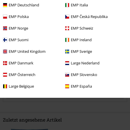
EMP Deutschland
EMP Italia
Geil
EMP Polska
EMP Česká Republika
Geil
Kommentar jetzt abschicken!
EMP Norge
EMP Schweiz
EMP Suomi
EMP Ireland
EMP United Kingdom
EMP Sverige
Verifizierte Rezension
EMP Danmark
Large Nederland
War diese Bewertung hilfreich für dich?
EMP Österreich
EMP Slovensko
Large Belgique
EMP España
Kommentieren
Zuletzt angesehene Artikel