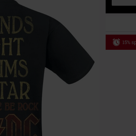
15% sp
Code
WE
Gültig bis zu
Nur Online. Mi
Nach Codeeing
Nicht mit and
Bücher, Medien
Die Toten Hose