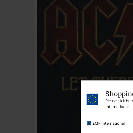
Shopping
Please click he
International
EMP International