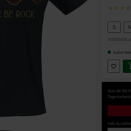
Wähle
S
deine
Artikelmaße u
Größe
Sofort lief
Spar dir die 
Tage kostenlo
Falls du schon