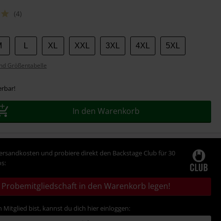
(4)
M
L
XL
XXL
3XL
4XL
5XL
nd Größentabelle
erbar!
In den Warenkorb
Versandkosten und probiere direkt den Backstage Club für 30
s:
Probemitgliedschaft in den Warenkorb legen!
 Mitglied bist, kannst du dich hier einloggen: