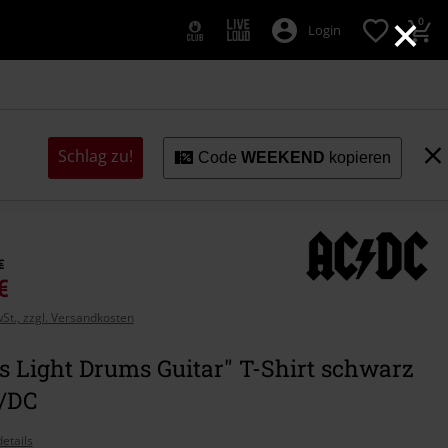
×
0
Login
Schlag zu!
Code
WEEKEND
kopieren
€
€
wSt., zzgl. Versandkosten
s Light Drums Guitar" T-Shirt schwarz
/DC
etails