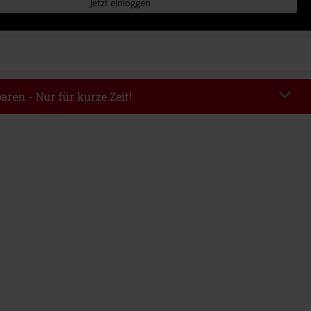
Jetzt einloggen
aren - Nur für kurze Zeit!
EKEND
Code kopieren
m 09.08.2026
ndestbestellwert 49.99€.
abe wird dir der Rabatt automatisch am Ende der Bestellung abgezogen.
eren Aktionscodes kombinierbar. Von der Reduzierung ausgeschlossen sind
, Tickets, Rammstein, (Till) Lindemann, Böhse Onkelz, Broilers, Die Ärzte,
n, Metality, Gutscheine & Artikel, die einen Spendenbeitrag beinhalten.