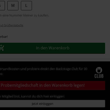
S
M
L
n eine Nummer kleiner zu kaufen.
nd Größentabelle
erbar!
In den Warenkorb
Versandkosten und probiere direkt den Backstage Club für 30
s:
Probemitgliedschaft in den Warenkorb legen!
 Mitglied bist, kannst du dich hier einloggen:
Jetzt einloggen