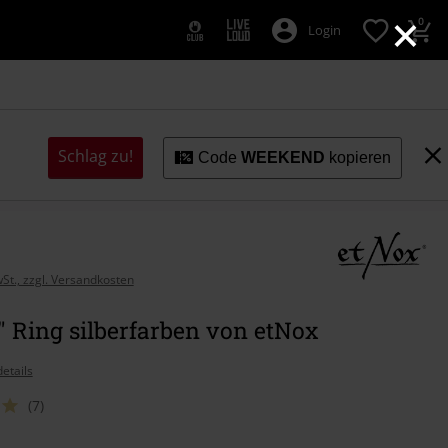
×
0
Login
Schlag zu!
Code
WEEKEND
kopieren
wSt., zzgl. Versandkosten
 Ring silberfarben von etNox
etails
(7)