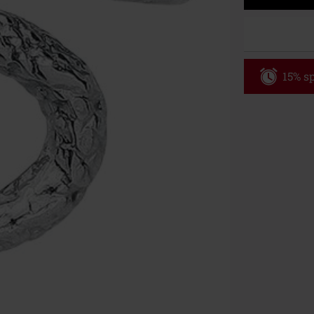
15% sp
Code
WE
Gültig bis zu
Nur Online. Mi
Nach Codeeing
Nicht mit and
Bücher, Medien
Die Toten Hose