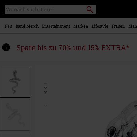
Zum
Packstation
Katalog
Hauptinhalt
suchen
durchsuchen
springen
Neu
Band Merch
Entertainment
Marken
Lifestyle
Frauen
Män
Spare bis zu 70% und 15% EXTRA*
https://www.emp.at/p/snake/491558.html