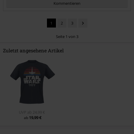
Kommentieren
1
2
3
Seite 1 von 3
Zuletzt angesehene Artikel
Kommentar jetzt abschicken!
UVP
ab
24,99 €
19,99 €
ab