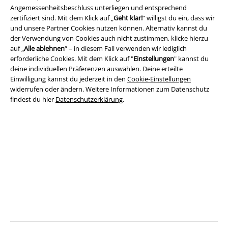
Angemessenheitsbeschluss unterliegen und entsprechend
zertifiziert sind. Mit dem Klick auf „
Geht klar!
“ willigst du ein, dass wir
und unsere Partner Cookies nutzen können. Alternativ kannst du
Rechtliches
der Verwendung von Cookies auch nicht zustimmen, klicke hierzu
AGB
auf „
Alle ablehnen
“ – in diesem Fall verwenden wir lediglich
erforderliche Cookies. Mit dem Klick auf "
Einstellungen
" kannst du
deine individuellen Präferenzen auswählen. Deine erteilte
Impressum
Einwilligung kannst du jederzeit in den
Cookie-Einstellungen
widerrufen oder ändern. Weitere Informationen zum Datenschutz
Datenschutz
findest du hier
Datenschutzerklärung
.
Entsorgung und Umweltschutz
Konformitätserklärung
Information zur Barrierefreiheit
Cookie-Einstellungen
Vertrag widerrufen