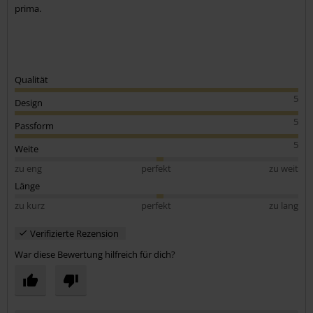
prima.
Qualität
5
Design
5
Passform
5
Weite
zu eng
perfekt
zu weit
Länge
zu kurz
perfekt
zu lang
Verifizierte Rezension
War diese Bewertung hilfreich für dich?