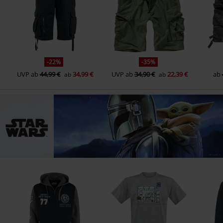
-22%
-35%
UVP
ab
44,99 €
34,99 €
UVP
ab
34,90 €
22,39 €
ab
ab
ab