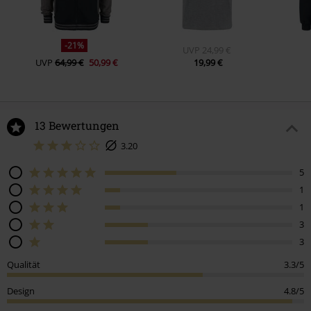
-21%
UVP
24,99 €
UVP
64,99 €
50,99 €
19,99 €
13 Bewertungen
3.20
5
1
1
3
3
Qualität
3.3/5
Design
4.8/5