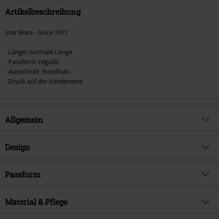
Artikelbeschreibung
Star Wars - Since 1977
- Länge: normale Länge
- Passform: regulär
- Ausschnitt: Rundhals
- Druck auf der Vorderseite
Allgemein
Artikelnummer:
478568
Design
Titel
Since 1977
Produkt-Typ
T-Shirt
Produktthema
Passform
Fan-Merch, Disney, Filme
Muster
Uni
Lizenz
offiziell lizenziertes Produkt
Passform/Oberteile
Regular
Bedruckt
Material & Pflege
ja
Entertainment License
Star Wars
Länge (des Kleidungsstücks)
Normal
Halsausschnitt/Kragen
Rundhals