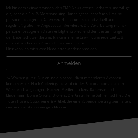
Ich bin damit einverstanden, den EMP-Newsletter zu erhalten und willige
ein, dass die E.M.P. Merchandising Handelsgesellschaft mbH meine
personenbezogenen Daten verarbeitet um mich individuell und
regelmäßig über ihr Angebot zu informieren. Die Verarbeitung meiner
personenbezogenen Daten erfolgt entsprechend den Bestimmungen in
der
Datenschutzerklärung
. Ich kann meine Einwilligung jederzeit z. B.
durch Anklicken des Abmeldelinks widerrufen.
Hier
kann ich mich vom Newsletter wieder abmelden.
Anmelden
*4 Wochen gültig. Nur online einlösbar. Nicht mit anderen Aktionen
kombinierbar. Nach Codeeingabe wird dir der Rabatt automatisch im
Warenkorb abgezogen. Bücher, Medien, Tickets, Rammstein, (Till)
Lindemann, Böhse Onkelz, Broilers, Die Ärzte, Feine Sahne Fischfilet, Die
Toten Hosen, Gutscheine & Artikel, die einen Spendenbeitrag beinhalten,
sind von der Aktion ausgeschlossen.